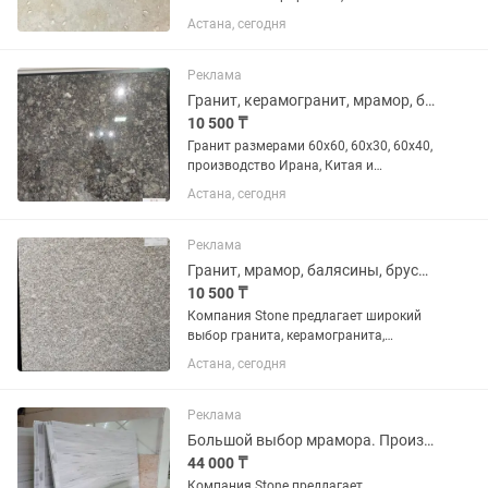
керамогранита, травертина, мрамора и
Астана, сегодня
многое другое. Производство Китай,
Казахстан, Узбекистан, Иран, Турция,
Кыргызстан. Доставка по...
Реклама
Гранит, керамогранит, мрамор, балясины, брусчатка, поребрик и многое другое
10 500 ₸
Гранит размерами 60х60, 60х30, 60х40,
производство Ирана, Китая и
Казахстана, широкий ассортимент,
Астана, сегодня
производим расчеты, имеется
доставка.
Реклама
Гранит, мрамор, балясины, брусчатка, поребрик и многое другое.
10 500 ₸
Компания Stone предлагает широкий
выбор гранита, керамогранита,
мрамора. Отличное качество,
Астана, сегодня
долговечность, все размеры.
Приходите и выбирайте!
Реклама
Большой выбор мрамора. Производство Иран.
44 000 ₸
Компания Stone предлагает