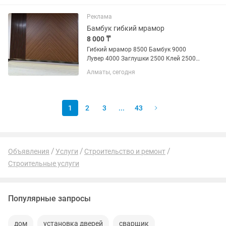
Пишите на Не звонить!
Реклама
Бамбук гибкий мрамор
8 000 ₸
Гибкий мрамор 8500 Бамбук 9000
Лувер 4000 Заглушки 2500 Клей 2500
Соединитель 2 500 ‼️Скидки есть Так же
Алматы, сегодня
есть строительная прыгала
1
2
3
...
43
Объявления
Услуги
Строительство и ремонт
Строительные услуги
Популярные запросы
дом
установка дверей
сварщик