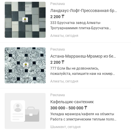
установить по Разному, в любом...
Реклама
Ландхаус-Лофт-Прессованная брусчатка Алматы-Тротуарная плитка
2 200 ₸
333 Брусчатка завод Алматы-
Тротуарнамммя плитка-Брусчатка
Колормикс-Брусчатка color-mix завод
Алматы, сегодня
Алматы Если Вы не дозвонились,
пожалуйста , напишите нам, мы
обязательно Вам ответим!
Реклама
Тротуарная...
Астана-Марракеш-Мрамор из бетона-Брусчатка-Евро-брусчатка-Плитка тротуарная
2 200 ₸
777 Если Вы не дозвонились,
пожалуйста, напишите нам на номер
Билайн, мы обязательно Вам ответим!
Алматы, сегодня
Тротуарная плитка (3см) 3030,3333
(под пешеходную зону) от 2200т и
выше. Евробрусчатка 3см. (под...
Реклама
Кафельщик-сантехник
300 000 - 500 000 ₸
Укладка мрамора/кафеля на объекты
Работа с электрическим теплым полом
Работа с натуральным камнем- гранит,
Шымкент, сегодня
мрамор Не объем, постоянная работа!