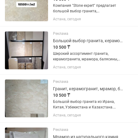
Компания "Stone expert" предлагает
большой выбор гранита,
керамогранита, травертина, мрамора.
Астана, сегодня
Производство Иран, Кыргызстан,
Турция, Узбекистан, Казахстан.
Доставка по Казахстану. Скидки на
Реклама
большие...
Большой выбор гранита, керамогранита, мрамора.
10 500 ₸
Широкий ассортимент гранита,
керамогранита, мрамора, балясины,
поребрик.
Астана, сегодня
Реклама
Гранит, керамогранит, мрамор, балясины, брусчатка, поребрик и многое другое
10 500 ₸
Большой выбор гранита из Ирана,
Китая, Узбекистана и Казахстана.
Отличное качество, долговечность,
Астана, сегодня
Приходите и выбирайте!
Реклама
Мрамор из натурального камня