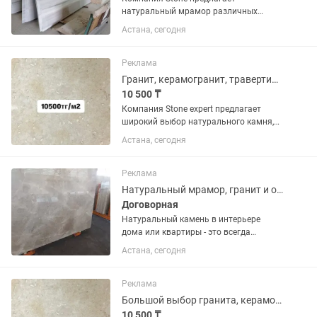
натуральный мрамор различных
размеров. Наши мастера могут
Астана, сегодня
вырезать необходимые для вас
размеры. Мрамор отличного качества,
производство Ирана! Приходите и
Реклама
выбирайте!
Гранит, керамогранит, травертин, Лаймстоун и многое другое
10 500 ₸
Компания Stone expert предлагает
широкий выбор натурального камня,
гранит, травертин, мрамор. Все
Астана, сегодня
размеры, все цвета которые имеются в
природе, доставка по Казахстану.
Скидки на большие объемы!
Реклама
Натуральный мрамор, гранит и оникс
Договорная
Натуральный камень в интерьере
дома или квартиры - это всегда
эксклюзивно, практично и долговечно!
Астана, сегодня
И мы рады предложить вам мрамор
гранит по доступным ценам!!!
Свяжитесь с нами и получите...
Реклама
Большой выбор гранита, керамогранита, травертина, балясины и многое другое.
10 500 ₸