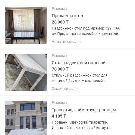
Реклама
Продается стол
28 000 ₸
Раздвижной стол под мрамор 129–166
см Продается красивый современный
обеденный стол в отличном состоянии.
Алматы, сегодня
Размер в сложенном виде — 129×80 см,
в разложенном — 166×80 см, высота 75
см. Легко...
Реклама
Стол раздвижной гостевой
70 000 ₸
Стильный раздвижной стол для
гостиной / кухни — как новый!
Идеальное решение для тех, кто любит
Семей, сегодня
принимать гостей. Современный
дизайн под мрамор отлично впишется
в любой интерьер — от минимализма
Реклама
до...
Травертин, лаймстоун, гранит, мрамор и клей
4 185 ₸
Продаем Киргизский травертин,
Иранский травертин, лаймстоун,
мрамор и гранит производства