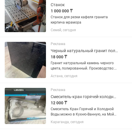
Станок
1 000 000 ₸
Станок для резки кафеля гранита
кирпича мрамора
Семей, сегодня
Реклама
Черный натуральный гранит полированный
18 000 ₸
Гранит натуральный камень черного
цвета, полированный. Производство:
Китай. Размер: 60602 Цена: 16.000тг/
Астана, сегодня
м2. Еще больше позицией гранита,
травертина, мрамора в нашем офисе
по адресу: Шарль де...
Реклама
Смеситель-кран горячей-холодной Воды.в Раковины, Мойки,кухня-Ванна.Новый.
12 000 ₸
Смеситель Кран Горячей и Холодной
Воды.можно в Кухню-Ванную, на Мойку
и Раковину. Высокий. Гусак-вывод
Караганда, сегодня
Смесителя крутится по оси на
360°градусов, положения Крана можно