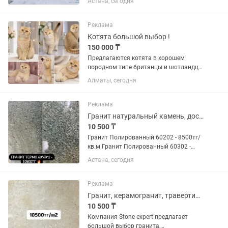
Астана, сегодня
Казахстан, Узбекистан, Китай.
Реклама
Котята большой выбор !
150 000 ₸
Предлагаются котята в хорошем
породном типе британцы и шотландцы
разных окрасов, красный мраморный ,
Алматы, сегодня
черный мрамор шоколадный мрамор,
голубой мраморный солиды голубые
шиншиллы золотые с документами в...
Реклама
Гранит натуральный камень, доставка по Казахстану
10 500 ₸
Гранит Полированный 60202 - 8500тг/
кв.м Гранит Полированный 60302 -
10500тг/к.м Гранит Полированный
Астана, сегодня
60602 - 10500тг/к.м Гранит
Термообработанный 60602 - 10500тг/
кв.м Гранит Термообработанный
Реклама
30303 -...
Гранит, керамогранит, травертин большой выбор
10 500 ₸
Компания Stone expert предлагает
большой выбор гранита,