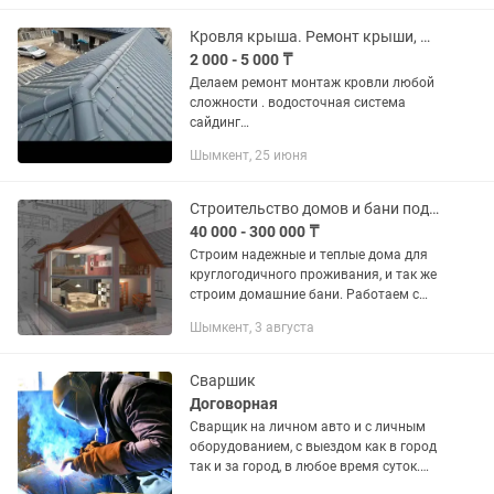
Кровля крыша. Ремонт крыши, Монтаж крыши
2 000 - 5 000 ₸
Делаем ремонт монтаж кровли любой
сложности . водосточная система
сайдинг
карниз.черепица.профиль.мансардная
Шымкент, 25 июня
кровля конверт двухскат.делаем всё
быстро качественно
Строительство домов и бани под ключ
40 000 - 300 000 ₸
Строим надежные и теплые дома для
круглогодичного проживания, и так же
строим домашние бани. Работаем с
проектами любой сложности — от
Шымкент, 3 августа
небольших дачных домов до
просторных коттеджей. •
Строительство...
Сваршик
Договорная
Сварщик нa личнoм aвтo и c личным
оборудовaнием, c выездом как в гopод
тaк и за гоpoд, в любoe вpемя суток.
Опыт рaбoты 20 лeт! Гeнepaтор,