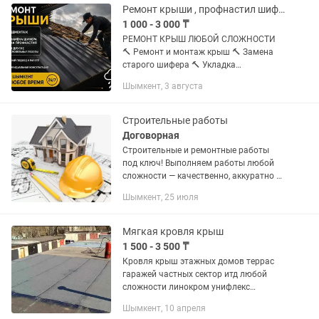
Ремонт крыши , профнастил шифер, мягкая кровля !!!
1 000 - 3 000 ₸
РЕМОНТ КРЫШ ЛЮБОЙ СЛОЖНОСТИ
🔨 Ремонт и монтаж крыш 🔨 Замена
старого шифера 🔨 Укладка
профнастила 🔨 Мягкая кровля 🔨
Шымкент, 3 августа
Устранение протечек 🔨 Частичный и
капитальный ремонт 🔨 Быстро,
качественно,...
Строительные работы
Договорная
Строительные и ремонтные работы
под ключ! Выполняем работы любой
сложности — качественно, аккуратно и
в срок: косметический ремонт Мягкая
Шымкент, 25 июля
кровля крыш Кровля крыш
Профнастилом Строительство с нуля...
Мягкая кровля крыш
1 500 - 3 500 ₸
Кровля крыш этажных домов террас
гаражей частных сектор итд любой
сложности линокром унифлекс
профнастил в любых объемах любой
Шымкент, 10 апреля
сложности Александр