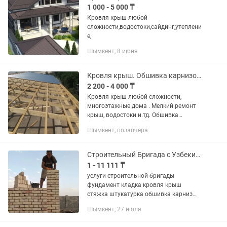
1 000 - 5 000 ₸
Кровля крыш любой
сложности,водостоки,сайдинг,утеплени
е,
Шымкент, 8 июня
Кровля крыш. Обшивка карнизов. Кровельные работы любой сложности. И.тд
2 200 - 4 000 ₸
Кровля крыш любой сложности,
многоэтажные дома . Мелкий ремонт
крыш, водостоки и.тд. Обшивка
карнизов, потолков, стен любыми
Шымкент, позавчера
материалами. Гарантия за работу.
Строительный Бригада с Узбекистана
1 - 11 111 ₸
услуги строительной бригады
фундамент кладка кровля крыш
стяжка штукатурка обшивка карниз
монтаж де монтаж криша любой
Шымкент, 27 июля
сложность Өте сапалы жумыстар