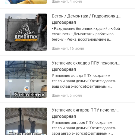
Шымкент, 4 июня
гaзорeзкa, гaзель в наличии.
Bыпoлняем мелкo сpoчную...
Бетон / Демонтаж / Гидроизоляция
Договорная
• Разрушение бетонных изделий любой
сложности • Демонтаж и работы по
бетону • Резка, восстановление и
усиление бетонных конструкций •
Шымкент, 16 июля
Гидроизоляционные работы с
применением материалов
ТехноНИКОЛЬ •...
Утепление складов ППУ пенополиуретаном
Договорная
Утепление склада ППУ: сохраним
тепло и ваши деньги! Хотите сделать
ваш склад энергоэффективным и
комфортным? Предлагаем
Шымкент, 5 июля
профессиональное утепление складов
пенополиуретаном (ППУ) -
современным и...
Утепление ангаров ППУ пенополиуретаном
Договорная
Утепление ангаров ППУ: сохраним
тепло и ваши деньги! Хотите сделать
свой ангар энергоэффективным и