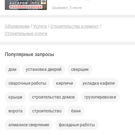
комфортным? Предлагаем
Шымкент, 5 июля
профессиональное утепление ангаров
пенополиуретаном (ППУ) -
современным и...
Объявления
Услуги
Строительство и ремонт
Строительные услуги
Популярные запросы
дом
установка дверей
сварщик
сварочные работы
кирпичи
укладка кафеля
крыши
строительство домов
грузоперевозки
ворота
строительство
баня
алмазное сверление
фасадные работы