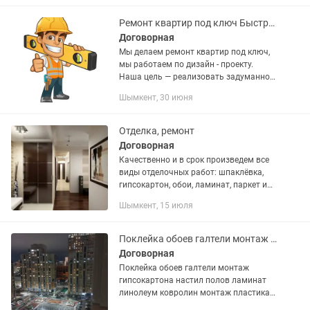
наружные работы Звоните...
Ремонт квартир под ключ Быстро не дорого
Договорная
Мы делаем ремонт квартир под ключ,
мы работаем по дизайн - проекту.
Наша цель — реализовать задуманное
клиентом и создать уютное семейное
Шымкент, 30 июня
гнездышко. Мы - опытная команда
мастеров, со стажем работы...
Отделка, ремонт
Договорная
Качественно и в срок произведем все
виды отделочных работ: шпаклёвка,
гипсокартон, обои, ламинат, паркет и
тд. Ремонт сан.узлов: кафель,
Шымкент, 15 июля
мозаика,керамогранит, пластиковые
панели, установка...
Поклейка обоев галтели монтаж гипсокартона
Договорная
Поклейка обоев галтели монтаж
гипсокартона настил полов ламинат
линолеум ковролин монтаж пластика
декларативные панели кафель.