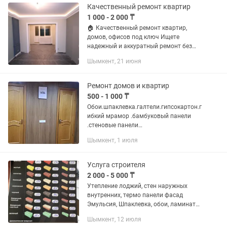
бамбук...
Качественный ремонт квартир
1 000 - 2 000 ₸
🏠 Качественный ремонт квартир,
домов, офисов под ключ Ищете
надежный и аккуратный ремонт без
лишних проблем? Мы выполняем
Шымкент, 21 июня
внутреннюю отделку любой сложности
— от частичного до полного ремонта.
🔧...
Ремонт домов и квартир
500 - 1 000 ₸
Обои.шпаклевка.галтели.гипсокартон.г
ибкий мрамор .бамбуковый панели
.стеновые панели
ламинат..линелеуом.плинтуса .кафель
Шымкент, 1 июля
.покраска стен
.пластик.откосы.двери.кафель.утеплен
ие лоджа и другие работы...
Услуга строителя
2 000 - 5 000 ₸
Утепление лоджий, стен наружных
внутренних, термо панели фасад
Эмульсия, Шпаклевка, обои, ламинат
пластик кафель сантехника электрика
Шымкент, 12 июля
отделочные работы все фасадных и