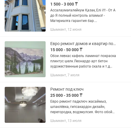
1 500 - 3 000 ₸
Ассалаумағалейкум Қазақ Елі і!!! - От А
до Я полный контроль аламыз! -
Материалға гарантия бар.
Керамогранит сайдинг дождик жидкий
Шымкент, 12 июня
травертин - 1 слой кафель ный клей - 2
слой жидкий травертин -...
Евро ремонт домов и квартир под ключ. Ішкі жұмыстар істейміз.
15 000 - 50 000 ₸
Обои левкас кафель ламинат покраска
плинтус шелк Леонардо арт бетон
художественные работа скала и т.д
любые декоративные работы
Шымкент, 7 июля
гипсокартон фронтон сайдинг
термопанель сэндвич панель
истеимиз....
Ремонт под ключ
25 000 - 35 000 ₸
Евро ремонт падключ жасаймыз,
шпаклёвка, гипсакардон дизайн,
перегородка, водэмулсия. Фото обой
Италянский краска, мокрый шелк,
Шымкент, 13 июля
галтель плинтус молдинг, ленолиум
ламинат паркет. Гипкий мрамор,