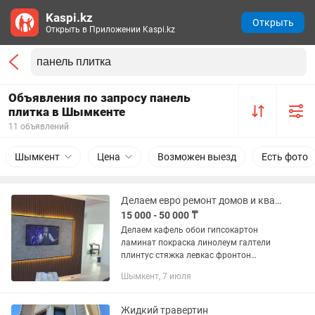
Kaspi.kz
Открыть
Открыть в Приложении Kaspi.kz
Объявления по запросу панель
плитка в Шымкенте
11 объявлений
Шымкент
Цена
Возможен выезд
Есть фото
Делаем евро ремонт домов и квартир под ключ Не дорого и качественно
15 000 - 50 000 ₸
Делаем кафель обои гипсокартон
ламинат покраска линолеум галтели
плинтус стяжка левкас фронтон
сайдинг термапанель сэндвич панель
Шымкент, 7 июля
евроремонт квартир и домов под ключ
по дизайну и любой сложности и...
Жидкий травертин