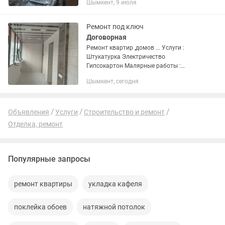
Шымкент, 9 июля
Ремонт под ключ
Договорная
Ремонт квартир ,домов ... Услуги :
Штукатурка Электричество
Гипсокартон Малярные работы :
Покраска ,шелк Обои , гибкий мрамор
Шымкент, сегодня
Стяжка Водоснабжение Отопление
Теплые полы Кафель Фасадные
работы...
Объявления
Услуги
Строительство и ремонт
Отделка, ремонт
Популярные запросы
ремонт квартиры
укладка кафеля
поклейка обоев
натяжной потолок