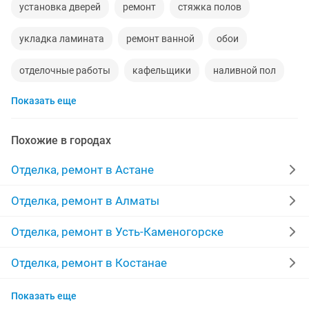
установка дверей
ремонт
стяжка полов
укладка ламината
ремонт ванной
обои
отделочные работы
кафельщики
наливной пол
Показать еще
косметический ремонт квартир
кафель
гипсокартон
потолки
ламинат
сантехник
Похожие в городах
укладка
мелкий ремонт
жидкие обои
левкас
Отделка, ремонт в Астане
полы
маляры
штукатурка стен
плитка
Отделка, ремонт в Алматы
бригада
строительство
мастер
паркет
Отделка, ремонт в Усть-Каменогорске
межкомнатные двери
линолеум
качественно
Отделка, ремонт в Костанае
Отделка, ремонт в Таразе
ремонт домов
забор
покраска стен
монтаж
Показать еще