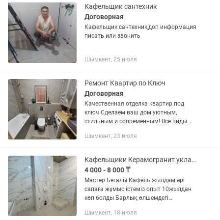
Кафельщик сантехник
Договорная
Кафельщик сантехник,доп информация
писать или звонить
Шымкент, 25 июля
Ремонт Квартир по Ключ
Договорная
Качественная отделка квартир под
ключ Сделаем ваш дом уютным,
стильным и современным! Все виды
отделочных работ: - Штукатурка,
Шымкент, 23 июля
шпаклёвка - Покраска стен и потолков -
Поклейка обоев любой...
Кафельщики Керамогранит укладка плиточник гибкий мрамор
4 000 - 8 000 ₸
Мастер Бегалы Кафель жылдам әрі
сапаға жұмыс істеміз опыт 10жылдан
көп болды Барлық өлшемдегі
кафель,керамогранит 30х30 60х60
Шымкент, 18 июля
120х120см Санузлы, кухня, соукл,