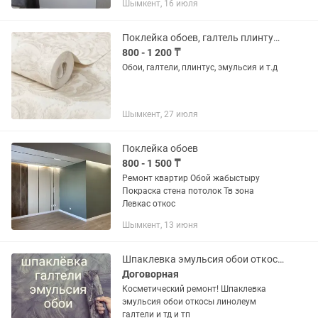
Шымкент, 16 июля
Поклейка обоев, галтель плинтус ламинат и т.д
800 - 1 200 ₸
Обои, галтели, плинтус, эмульсия и т.д
Шымкент, 27 июля
Поклейка обоев
800 - 1 500 ₸
Ремонт квартир Обой жабыстыру
Покраска стена потолок Тв зона
Левкас откос
Шымкент, 13 июня
Шпаклевка эмульсия обои откосы покраска
Договорная
Косметический ремонт! Шпаклевка
эмульсия обои откосы линолеум
галтели и тд и тп