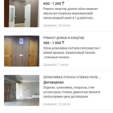
600 - 1 200 ₸
Ремонт квартир домов обои ламинат
эмульсия покраска марокканский
песок мокрый шелк и т.д.работаю
быстро аккуратно и недорого о цене
Шымкент, 29 июля
договоримся звоните ✋👍
Ремонт домов и квартир
500 - 1 000 ₸
Обои.шпаклевка.галтели.гипсокартон.г
ибкий мрамор .бамбуковый панели
.стеновые панели
ламинат..линелеуом.плинтуса .кафель
Шымкент, 1 июля
.покраска стен
.пластик.откосы.двери.кафель.утеплен
ие лоджа и другие работы...
Шпаклевка откосы стяжка пола покраска стен штукатурка и разнорабочий
Договорная
Отделка. шпаклевка, покраска, стен
штукатурка, стяжка, демонтаж звоните
любое время цена договорная
Шымкент, 22 июля