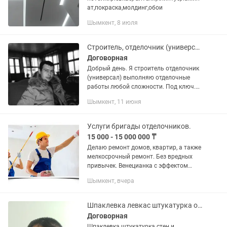
ат,покраска,молдинг,обои
Шымкент, 8 июля
Строитель, отделочник (универсал)
Договорная
Добрый день. Я строитель отделочник
(универсал) выполняю отделочные
работы любой сложности. Под ключ.
Делаю такие виды работ как укладка
Шымкент, 11 июня
плитки (кафеля) любой формат.
Штукатурка стен Хоппер ковшом,...
Услуги бригады отделочников.
15 000 - 15 000 000 ₸
Делаю ремонт домов, квартир, а также
мелкосрочный ремонт. Без вредных
привычек. Венецианка с эффектом
шелка. Декоративную штукатурка,
Шымкент, вчера
Кафель, Левкас, обои, плинтуса,
обдирку стен и потолков, галтели,...
Шпаклевка левкас штукатурка откосы покраска водоэмульсия побелка демонтаж
Договорная
Шпаклевка штукатурка стен и