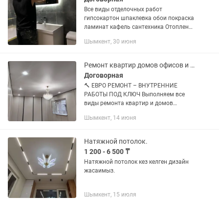
Все виды отделочных работ
гипсокартон шпаклевка обои покраска
ламинат кафель сантехника Отопление
утепление Балконов
Шымкент, 30 июня
Ремонт квартир домов офисов и т. Д
Договорная
🔨 ЕВРО РЕМОНТ – ВНУТРЕННИЕ
РАБОТЫ ПОД КЛЮЧ Выполняем все
виды ремонта квартир и домов
качественно и аккуратно. ✅
Шымкент, 14 июня
Штукатурка и шпаклёвка стен ✅
Покраска и поклейка обоев ✅ Ламинат,
плитка, линолеум ✅...
Натяжной потолок.
1 200 - 6 500 ₸
Натяжной потолок кез келген дизайн
жасаимыз.
Шымкент, 15 июля