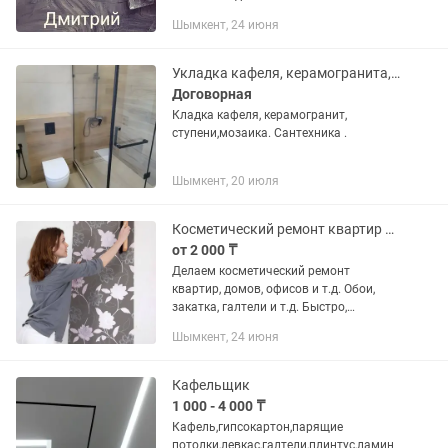
Шымкент, 24 июня
Укладка кафеля, керамогранита,крупно форматный керамогранит
Договорная
Кладка кафеля, керамогранит,
ступени,мозаика. Сантехника .
Шымкент, 20 июля
Косметический ремонт квартир и домов
от 2 000 ₸
Делаем косметический ремонт
квартир, домов, офисов и т.д. Обои,
закатка, галтели и т.д. Быстро,
качественно, не дорого.
Шымкент, 24 июня
Кафельщик
1 000 - 4 000 ₸
Кафель,гипсокартон,парящие
потолки,левкас,галтели,плинтус,ламин