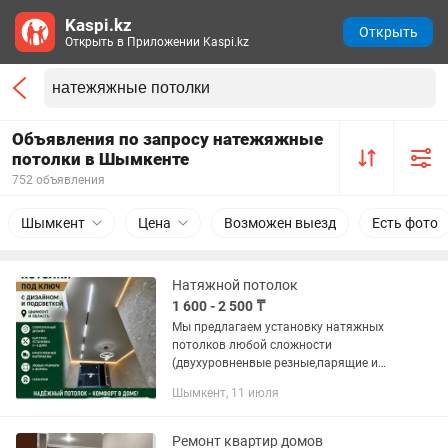
Kaspi.kz
Открыть
Открыть в Приложении Kaspi.kz
Объявления по запросу натежяжные
потолки в Шымкенте
752 объявления
Шымкент
Цена
Возможен выезд
Есть фото
Натяжной потолок
1 600 - 2 500 ₸
Мы предлагаем установку натяжных
потолков любой сложности
(двухуровненвые резные,парящие и
многое др.). Установка
Шымкент, 11 июля
люстр,софитов,карнизов,ниш. √
Глянцевые √ Сатиновые √ Матовые √
Фотопечать √ Резные...
Ремонт квартир домов