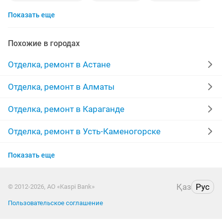
Показать еще
косметический ремонт квартир
кафель
гипсокартон
потолки
ламинат
сантехник
Похожие в городах
укладка
мелкий ремонт
жидкие обои
левкас
Отделка, ремонт в Астане
полы
маляры
штукатурка стен
плитка
Отделка, ремонт в Алматы
бригада
строительство
мастер
паркет
Отделка, ремонт в Караганде
межкомнатные двери
линолеум
качественно
Отделка, ремонт в Усть-Каменогорске
Отделка, ремонт в Актобе
ремонт домов
забор
покраска стен
монтаж
Показать еще
Отделка, ремонт в Актау
евро ремонт
травертин
Қаз
Рус
© 2012-2026, АО «Kaspi Bank»
Отделка, ремонт в Таразе
Пользовательское соглашение
Отделка, ремонт в Павлодаре