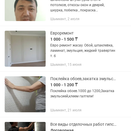
потолков, откосы окон и дверей,
шкурка, побелка , покраска
водоэмульсия,краска, цоколь, отмозка,
Шымкент, 2 июля
демонтаж, уборка территории,
вскопать участок, покос травы,
обрезка,...
Евроремонт
1 000 - 1 500 ₸
Евро ремонт жасау. Обой, шпаклевка,
ламинат, эмульция, жидкий травертин
т. б
Шымкент, 15 июня
Поклейка обоев,закатка эмульсией..
1 000 - 1 200 ₸
Поклейка обоев.1000 до 1200,Закатка
эмульсией,клеем галтели!
Шымкент, 21 июля
Все виды отделочных работ гипсокартон шпаклевка обои покраска ламинат
Договорная