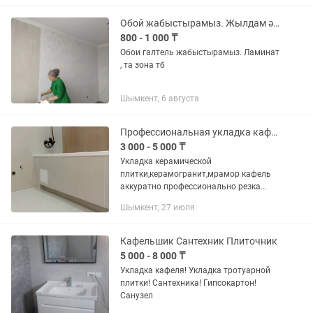
лестница, мазайка любой...
Обой жабыстырамыз. Жылдам әрі таза. Сапалы етып ИншаАллаһ.
800 - 1 000 ₸
Обои галтель жабыстырамыз. Ламинат
, та зона тб
Шымкент, 6 августа
Профессиональная укладка кафель,керамогранит,мрамор
3 000 - 5 000 ₸
Укладка керамической
плитки,керамогранит,мрамор кафель
аккуратно профессионально резка
углов под уст 45 градусов коруб полки
Шымкент, 27 июля
и.т.д гарантия качества +установка
сантехники ванна раковина
смесители...
Кафельшик Сантехник Плиточник
5 000 - 8 000 ₸
Укладка кафеля! Укладка тротуарной
плитки! Сантехника! Гипсокартон!
Санузел