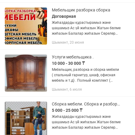
түзу - сапалы жеткізу мен құрастыру...
Мебельщик разборка сборка
Договорная
Жиһаздарды құрастырамыз және
шашамыз Ас үй жиһазын Жатын бөлме
жиһазын Балалар жиһазын Сөрелер
ілеміз Ыдыс аяқ жуатын
Шымкент, 20 июня
шұңғылша(мойка) орынын оямыз Ас
пісіретін пеш(плита) орынын оямыз
Ұсақ түйек...
Услуги мебельщика .
10 000 - 30 000 ₸
Мебельщик, разборка и сборка мебели
( спальный гарнитур, шкаф, офисная
мебель и т.д) . Полный комплект (
мебельщик, грузчики и своя грузовая
Шымкент, 6 июля
машина) . По городу Шымкент и
области . Стаж 14 лет....
Сборка мебели. Сборка и разборка мебели.Мебельщик.Мебельщик.
5 000 - 25 000 ₸
Жиһаздарды құрастырамыз және
шашамыз Ас үй жиһазын Жатын бөлме
жиһазын Балалар жиһазын Сөрелер
ілеміз Ыдыс аяқ жуатын