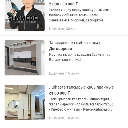
5 000 - 39 000 ₸
Жиһаз жинау шашу көшіру Шымкент
қаласы бойынша Төмен баға!
Занимаемся сборкой, разборкой
корпусной мебели: -спальни -кухни
Шымкент, 30 мая
-офисная мебель -детские гарнитуры
Тапсырыспен жиһаз жасау
Договорная
Корпустық жиһаздардың барлық түрі.
Бағасы қол жетімді
Шымкент, 16 июня
Жиһазға тапсырыс қабылдаймыз
от 80 000 ₸
Тапсырыспен кез-келген жиһаз түрін
жасап береміз: - Ас бөлмесі гарнитуры;
- Кіреберіс жиһазы; - Кеңсе жиһаздары;
- Гардеробтық шкафтар; - Кереуеттер; -
Шымкент, 18 июля
Т.б. Жеке дизайн, жоғары сапа,
барынша...