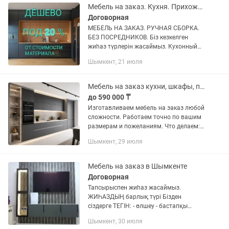
Мебель на заказ. Кухня. Прихожая. Спальный гарнитур.
Договорная
МЕБЕЛЬ НА ЗАКАЗ. РУЧНАЯ СБОРКА.
БЕЗ ПОСРЕДНИКОВ. Біз кезкелген
жиһаз түрлерін жасаймыз. Кухонный
гарнитур: Спальный гарнитур: Детский:
Шымкент, 21 июля
Прохожий: Купе шкаф, гардеробная.
Торговые полки, стенд. Мебель...
Мебель на заказ кухни, шкафы, прихожие Шымкент. Тапсырыспен мебель
до 590 000 ₸
Изготавливаем мебель на заказ любой
сложности. Работаем точно по вашим
размерам и пожеланиям. Что делаем:
— Кухни (любой формы и размера) —
Шымкент, 29 июля
Шкафы-купе и распашные — Прихожие
и гардеробные — Другая...
Мебель на заказ в Шымкенте
Договорная
Тапсырыспен жиһаз жасаймыз.
ЖИҺАЗДЫҢ барлық түрі Бізден
сіздерге ТЕГІН: - өлшеу - бастапқы
бағасын шығару - 3d визуализация -
Шымкент, 30 июля
толық бағасын шығару - келісім шарт