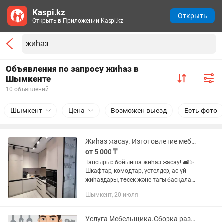
Kaspi.kz
Открыть
Открыть в Приложении Kaspi.kz
Объявления по запросу жиһаз в
Шымкенте
10 объявлений
Шымкент
Цена
Возможен выезд
Есть фото
Жиһаз жасау. Изготовление мебели на заказ.
от 5 000 ₸
Тапсырыс бойынша жиһаз жасау! 🛋️✨
Шкафтар, комодтар, үстелдер, ас үй
жиһаздары, төсек және тағы басқалар.
✅ Дәл сіздің өлшеміңізге және
Шымкент, 20 июля
стиліңізге ✅ Сапалы материалдар мен
фурнитура ✅ Үйге орнату...
Услуга Мебельщика.Сборка разборка мебель! Жиһаз жинау шашу!