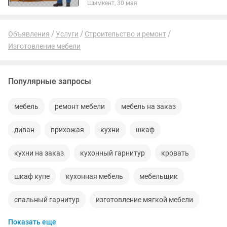
Шымкент, 30 мая
шұңғылша(мойка) орынын оямыз Ас
пісіретін пеш(плита) орынын оямыз
Ұсақ түйек...
Объявления
Услуги
Строительство и ремонт
Изготовление мебели
Популярные запросы
мебель
ремонт мебели
мебель на заказ
диван
прихожая
кухни
шкаф
кухни на заказ
кухонный гарнитур
кровать
шкаф купе
кухонная мебель
мебельщик
спальный гарнитур
изготовление мягкой мебели
Показать еще
диван кровать
детская кровать