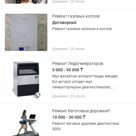
Шымкент, 20 июня
техники! Звоните прямо сейчас!
Отвечаю на звонки и сообщения...
Ремонт газовых котлов
Договорная
Ремонт газовых колонок и котлов
Шымкент, 28 июня
Ремонт Ледогенераторов
5 000 - 50 000 ₸
Мұз жасайтын аппараттарды жөндеу:
Біз әртүрлі үлгідегі мұз
генераторларын диагностикалап,
тазалап, істен шыққан бөлшектерін
Шымкент, 23 июля
ауыстырып, толық қалпына келтіреміз.
Сенімді әрі сапалы қызмет...
Ремонт бегоговые дорожки!!
10 000 - 30 000 ₸
Ремонт беговых дорожек диагностика
5000