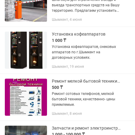
выезда транспортных средств на Вашу
территорию. Предлагаем установить
шлагбаум от надежного
Шымкент, 4 июня
производителя по самым низким
ценам.
Установка кофеаппаратов
1 000 ₸
Установка кофеаппаратов, снековых
аппаратов по г.Шымкент на
договорных условиях.
Шымкент, 19 июня
Ремонт мелкой бытовой техники и сотовых. Принтеры. Компьютеры. Ноутбуки.
500 ₸
Ремонт сотовых телефонов, мелкой
бытовой техники, качественно- цены
приемлемые.
Шымкент, 8 июня
Запчасти и ремонт электроинструмента
1 000 - 100 000 ₸