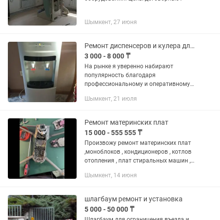
Шымкент, 27 июня
Ремонт диспенсеров и кулера для воды
3 000 - 8 000 ₸
На рынке я уверенно набирают
популярность благодаря
профессиональному и оперативному
ремонту любых диспенсеров и кулеров
Шымкент, 21 июля
в г. Шымкенте с выездом. 1) Устраняю
неполадки. 2) Ремонтирую нагрев и...
Ремонт материнских плат
15 000 - 555 555 ₸
Прoизвoжу peмoнт материнских плат
,мoноблoков , кoндиционеpoв , кoтлoв
отoплeния , плaт cтиpальных машин ,
кoфeмaшин , холодильников ,
Шымкент, 14 июня
pефрижeратoров , cтaбилизaторов ,
ЭБУ , ГУP , мед.oбoрудования ,...
шлагбаум ремонт и установка
5 000 - 50 000 ₸
Шлагбаум для ограничения въезда и