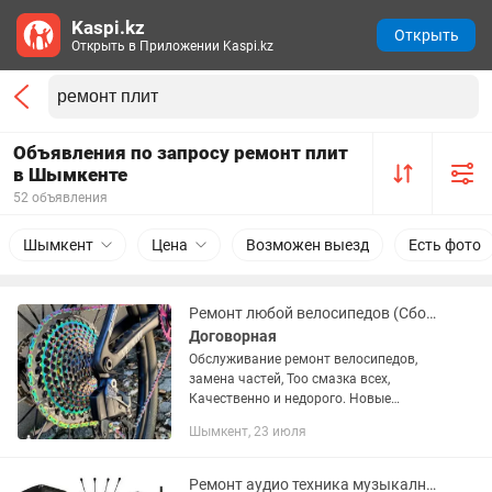
Kaspi.kz
Открыть
Открыть в Приложении Kaspi.kz
Объявления по запросу ремонт плит
в Шымкенте
52 объявления
Шымкент
Цена
Возможен выезд
Есть фото
Ремонт любой велосипедов (Сборка и разборка, покраска замена запчастей
Договорная
Обслуживание ремонт велосипедов,
замена частей, Тоо смазка всех,
Качественно и недорого. Новые
запчасти, Сборка и разборка
Шымкент, 23 июля
велосипедов
Ремонт аудио техника музыкалный аппаратура колонки микрофон пульт усилитель