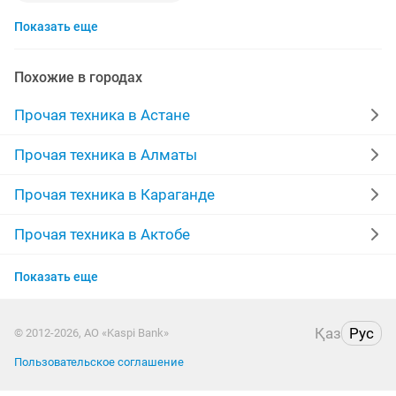
Показать еще
ремонт холодильников на дому
ремонт пылесосов
ремонт газовых плит
швейная машина
Похожие в городах
газовая колонка
цене
ремонт бытовой техники
Прочая техника в Астане
варочные поверхности
установка котлов
Прочая техника в Алматы
ремонт посудомоечных машин
бытовая техника
Прочая техника в Караганде
замена стекла
ремонт весов
Прочая техника в Актобе
Прочая техника в Актау
установка газовых плит
ремонт велосипедов
Показать еще
Прочая техника в Костанае
установка люстры
ремонт машина
утюжок
Қаз
Рус
© 2012-2026, АО «Kaspi Bank»
Прочая техника в Таразе
ремонт духовок
ремонт бытовой
ремонт газовых
Пользовательское соглашение
Прочая техника в Уральске
договорная
монтаж кондиционеров