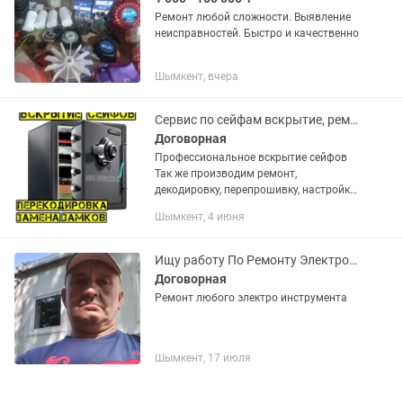
Ремонт любой сложности. Выявление
неисправностей. Быстро и качественно
Шымкент, вчера
Сервис по сейфам вскрытие, ремонт, открыть сейф
Договорная
Профессиональное вскрытие сейфов
Так же производим ремонт,
декодировку, перепрошивку, настройку
сейфов Изготавливаем ключи по
Шымкент, 4 июня
замкам Работаем на выезд Выезжаем
в регионы Без выходных
Ищу работу По Ремонту Электроинструмента.
Договорная
Ремонт любого электро инструмента
Шымкент, 17 июля