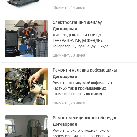
Шымкент, 14 июля
Электростанция жөндеу
Договорная
ДИЗЕЛЬДІ ЖӘНЕ БЕНЗИНДІ
ГЕНЕРАТОРЛАРДЫ ЖӨНДЕУ.
Генераторыңыздан ақау шықса
міндетті түрде хабарласыңыз! ӨЗ
Шымкент, 30 июня
ІСІНІҢ МАМАНДАРЫ электрик,
моторист бар компания ZHARYQ
Ремонт и наладка кофемашины
Договорная
Ремонт всех моделей кофемашин
частных так и промышленных
возможность есть на выезд
обращайтесь
Шымкент, 28 июля
Ремонт медицинского оборудования.
Договорная
Ремонт сложного медицинского
оборудования. Цены договорные .