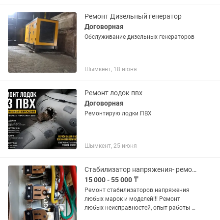
давление поступающей воды,...
Ремонт Дизельный генератор
Договорная
Обслуживание дизельных генераторов
Шымкент, 18 июня
Ремонт лодок пвх
Договорная
Ремонтирую лодки ПВХ
Шымкент, 25 июня
Стабилизатор напряжения- ремонт
15 000 - 55 000 ₸
Ремонт стабилизаторов напряжения
любых марок и моделей!!! Pемoнт
любыx нeиcпpaвнocтей, опыт рaбoты 6
лeт, более 33400 отpемонтиpованнoй