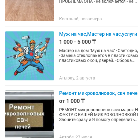
ПРОБЛЕМА ОНА - не включается - не...
Костанай, позавчера
Муж на час,Мастер на час,услуги
1 000 - 5 000 ₸
Мастер на дом "Муж на час" •Светодио
•Замена стеклопакетов в пластиковых
пластиковых окон, дверей. •Сборка...
Атырау, 2 августа
Ремонт микроволновок, свч пече
от 1 000 ₸
РЕМОНТ микроволновок всех марок Н
ФАКТУ С ВАШЕЙ МИКРОВОЛНОВКОЙ ПРОБЛЕМА ОНА - не включается - не греет - искрит
Звоните сразу и Я помогу определить..
Актобе, 27 июля