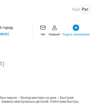
Қаз
Рус
 город:
мкент
Чат
Кабинет
Подать объявление
1)
х марок. • Выезд мастера на дом. • Быстрая
 • Замена неисправных деталей. Работаем быстро,