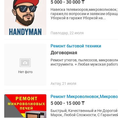
5 000 - 30 000 ₸
Навеска телевизоров,микроволновок,т
гараже,по вопросам и заявкам обращай
Уборкой в гараже Уборкой на...
Павлодар, 22 июля
Ремонт бытовой техники
Договорная
Ремонт утюгов, пылесосов, микровол
инструмента. + Любая мужская работа
Актау, 21 июля
Ремонт Микроволновок,Микровол
5 000 - 15 000 ₸
Быстрый, Качественный и Не Дорогой 
Марок, Любой Сложности, С Гарантией