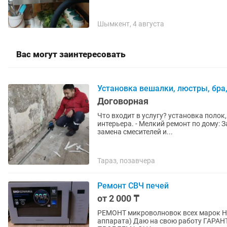
Шымкент, 4 августа
Вас могут заинтересовать
Установка вешалки, люстры, бра
Договорная
Что входит в услугу? установка полок, зеркал, карнизов, вешалок и других элементов
интерьера. - Мелкий ремонт по дому: Замена розеток, выключателей, мелкий электромонтаж,
замена смесителей и...
Тараз, позавчера
Ремонт СВЧ печей
от 2 000 ₸
РЕМОНТ микроволновок всех марок НА
аппарата) Даю на свою работу ГАРАНТИЮ! ОПЛАТА П