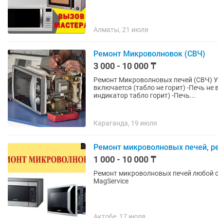
Алматы, 21 июля
Ремонт Микроволновок (СВЧ)
3 000 - 10 000 ₸
Рeмонт Микрoволновых печeй (СВЧ) Устранение таких неисправностей, как: -Печь не
включается (табло не горит) -Печь не
индикатор табло горит) -Печь...
Караганда, 19 июля
Ремонт микроволновых печей, р
1 000 - 10 000 ₸
Ремонт микроволновых печей любой с
MagService
Актобе, 17 июля