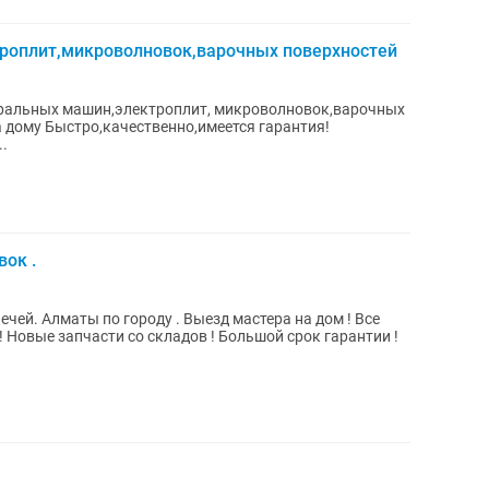
роплит,микроволновок,варочных поверхностей
иральных машин,электроплит, микроволновок,варочных
а дому Быстро,качественно,имеется гарантия!
.
ок .
ей. Алматы по городу . Выезд мастера на дом ! Все
! Новые запчасти со складов ! Большой срок гарантии !