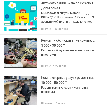
вирусов,...
Автоматизация бизнеса Pos система , кассовое оборудование
Договорная
Мы автоматизируем магазин ПОД
КЛЮЧ 👌 ✅ Программа ID Kassa — БЕЗ
абонентской платы ✅ Подключение
кассы, сканера, принтера чеков ✅
Шымкент, 5 августа
Остатки и учет товара ✅ Контроль
продавцов и продаж ✅ Обучение и...
Ремонт и обслуживание компьютеров и ноутбуки
5 000 - 30 000 ₸
Ремонт и обслуживание компьютеров
и ноутбуки
Шымкент, 22 июня
Компьютерные услуги ремонт на выезд
10 000 - 50 000 ₸
Ремонт компьютеров и установка
программ
Шымкент, 7 июня