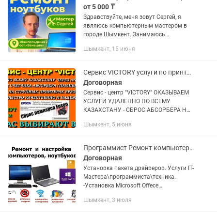
от 5 000 ₸
Здравствуйте, меня зовут Сергей, я
являюсь компьютерным мастером в
городе Шымкент. Занимаюсь
ремонтом компьютеров и ноутбуков
Шымкент, 15 июня
более 10 лет. Предлагаю полный
спектр услуг, связанных с вашей...
Сервис VICTORY услуги по принтерам EPSON через ANY DESK по всему Казахстану
Договорная
Сервис - центр "VICTORY" ОКАЗЫВАЕМ
УСЛУГИ УДАЛЕННО ПО ВСЕМУ
КАЗАХСТАНУ - СБРОС АБСОРБЕРА НА
СТРУЙНЫХ ПРИНТЕРАХ EPSON. При
Шымкент, 5 июня
заполнении абсорбера блокируется
работа принтеров Epson, и на ноутбуке
\...
Программист Ремонт компьютер и ноутбук XP.7.8.10.11 Выезд на 24/7.
Договорная
Установка пакета драйверов. Услуги IT-
Мастера\программиста\техника.
-Установка Microsoft Offece
2020101420162019 -Установка
Шымкент, 3 июля
Принтеров. -Установка Драйверов.
-Установка ПО на заказ. -Удаление