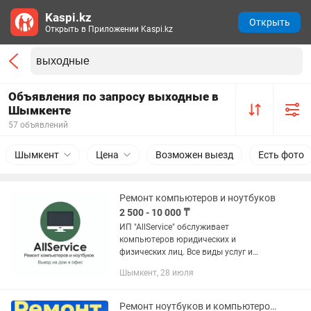
Kaspi.kz
Открыть
Открыть в Приложении Kaspi.kz
Объявления по запросу выходные в
Шымкенте
57 объявлений
Шымкент
Цена
Возможен выезд
Есть фото
Ремонт компьютеров и ноутбуков
2 500 - 10 000 ₸
ИП "AllService" обслуживает
компьютеров юридических и
физических лиц. Все виды услуг и
документов. Наши услуги: -Ремонт
Шымкент, 28 июля
компьютеров на дому или у нас в
мастерской; -Мы выполним срочный
ремонт...
Ремонт ноутбуков и компьютеров в Шымкенте