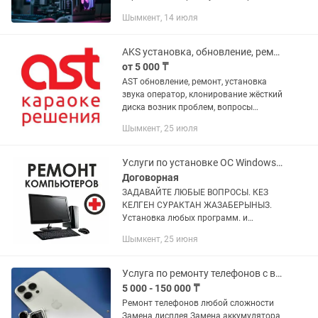
вашему бюджету! Для игр, работы и
Шымкент, 14 июля
монтажа Топовые комплектующие
Установим все драйвера и ОС
AKS установка, обновление, ремонт все виды настройка света музыка, ремонт
от 5 000 ₸
AST обновление, ремонт, установка
звука оператор, клонирование жёсткий
диска возник проблем, вопросы
звоните
Шымкент, 25 июля
Услуги по установке ОС Windows и программ
Договорная
ЗАДАВАЙТЕ ЛЮБЫЕ ВОПРОСЫ. КЕЗ
КЕЛГЕН СУРАКТАН ЖАЗАБЕРЫНЫЗ.
Установка любых программ. и
Ремонтируем компьютеры.
Шымкент, 25 июня
Переустановка Windows 7.8.10
Установка Антивирусов. Word, Excel,
Power Point Установки...
Услуга по ремонту телефонов с выездом
5 000 - 150 000 ₸
Ремонт телефонов любой сложности
Замена дисплея Замена аккумулятора