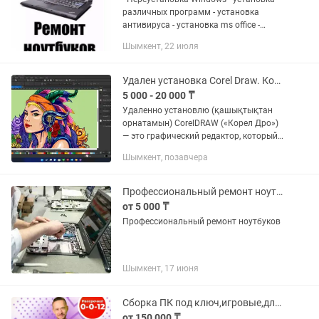
различных программ - установка
антивируса - установка ms office -
очистка от вирусов - оптимизация
Шымкент, 22 июля
системы - очистка и продувка от пыли -
установка игр Цены...
Удален установка Corel Draw. Корел Дро, корел драв (Барлық версиялары бар)
5 000 - 20 000 ₸
Удаленно установлю (қашықтықтан
орнатамын) CorelDRAW («Корел Дро»)
— это графический редактор, который
создан для работы с векторными
Шымкент, позавчера
изображениями. С помощью этого
приложения можно создавать...
Профессиональный ремонт ноутбуков и персональных компьютеров
от 5 000 ₸
Профессиональный ремонт ноутбуков
Шымкент, 17 июня
Сборка ПК под ключ,игровые,для работы и монтажа
от 150 000 ₸