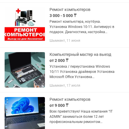
Ремонт компьютеров
3 000 - 5 000 ₸
Ремонт компьютера, ноутбука.
Установка Windows 10-11. Антивирус в
подарок. Диагностика, настройка
компьютера. Качественно. Гарантия. •
Шымкент, 11 июня
Устранение перегрева, чистка от пыли,
замена термопасты •...
Компьютерный мастер на выезд
от 2 000 ₸
Установка / переустановка Windows
10/11 Установка драйверов Установка
Microsoft Office Установка
необходимых программ (Chrome, ,
Шымкент, 17 июля
Zoom, PDF, архиватор и т.д.) Антивирус
и защита ПК Чистка...
Ремонт компьютеров
от 9 000 ₸
Всех приветствую! Наша компания “IT
ADMIN” заниматься более 12 лет
профессиональным ремонтом
компьютеров, ноутбуков. Установка и