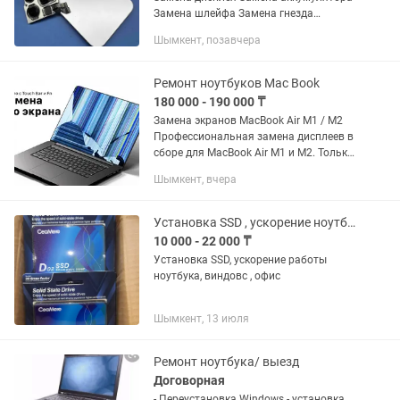
Замена шлейфа Замена гнезда
зарядки Замена камер Ремонт платы
Шымкент, позавчера
Свап платы Увеличение памяти по
заводским технологиям только...
Ремонт ноутбуков Mac Book
180 000 - 190 000 ₸
Замена экранов MacBook Air M1 / M2
Профессиональная замена дисплеев в
сборе для MacBook Air M1 и M2. Только
оригинальные матрицы и проверенные
Шымкент, вчера
комплектующие. Качественно и с
гарантией. Что...
Установка SSD , ускорение ноутбука
10 000 - 22 000 ₸
Установка SSD, ускорение работы
ноутбука, виндовс , офис
Шымкент, 13 июля
Ремонт ноутбука/ выезд
Договорная
- Переустановка Windows - установка