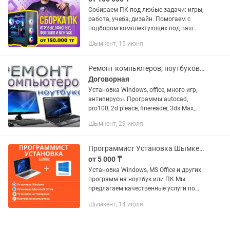
Собираем ПК под любые задачи: игры,
работа, учеба, дизайн. Помогаем с
подбором комплектующих под ваш
бюджет. Сборка с вашими или нашими
Шымкент, 15 июня
деталями. Установка Windows и всех
нужных программ. Гарантия...
Ремонт компьютеров, ноутбуков. Установка windows. Качественно недорого.
Договорная
Установка Windows, office, много игр,
антивирусы. Программы autocad,
pro100, 2d pleace, finereader, 3ds Max,
photoshop, coreldraw. Настройка сети и
Шымкент, 29 июля
интернета. Установка ncalayer, egov,
соно,...
Программист Установка Шымкент
от 5 000 ₸
Установка Windows, MS Office и других
программ на ноутбук или ПК Мы
предлагаем качественные услуги по
установке и настройке необходимых
Шымкент, 14 июля
программ для вашего компьютера.
Установка операционных...