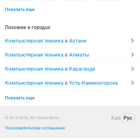
Показать еще
чистка ноутбуков
windows 7
windows
принтер
autocad
антивирус
altel 4g
Похожие в городах
качественный ремонт
ремонт установка
Компьютерная техника в Астане
картридж
установка windows 10
диагностика
Компьютерная техника в Алматы
корпус
восстановление данных
Компьютерная техника в Караганде
установка windows 7
ноутбуки караганда
Компьютерная техника в Усть-Каменогорске
Компьютерная техника в Актобе
сборка компьютера
ремонт выезд
модем 4g
Показать еще
Компьютерная техника в Актау
windows 10
установка антивируса
Қаз
Рус
© 2012-2026, АО «Kaspi Bank»
Компьютерная техника в Таразе
услуги программиста
wifi роутер
Пользовательское соглашение
Компьютерная техника в Уральске
компьютер ноутбук