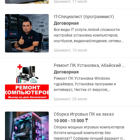
Шымкент, 17 июля
настройка программ любого сегмента!
Установка операционных систем...
IT-Специалист (программист)
Договорная
Все виды IT услуги любой сложности
настройка установка компьютеров,
ноутбуков, видеонаблюдения, сетевых
оборудование
Шымкент, 10 июля
Ремонт ПК Установка, Абайский р-н
Договорная
Ремонт ПК Установка Windows
+драйвера, Установка программ и
антивирус, Чистка от вирусов,
Модернизация компьютера и замена
Шымкент, 28 июня
комплектующих, и др. Выезд на дом.
Сборка Игровых ПК на заказ
10 000 - 15 000 ₸
Сборка мощных игровых компьютеров
Хотите мощный компьютер без
переплат? Соберем лучший вариант по