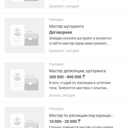
педикюра,шугаринг,косметолог,японск
Шымкент, сегодня
ий спа
Реклама
Мастер шугаринга
Договорная
Әсемдік салонға шугаринг и косметол
істейтін мастер керек жеке кабинет
беріледі
Шымкент, сегодня
Реклама
Мастер депиляции, шугаринга
300 000 - 800 000 ₸
В сеть студий по эпиляции и эстетики
тела, Требуются мастера с опытом
работы от 1 года. Требования: - Опыт
Астана, сегодня
от 1 года и выше, или большое
желание обучаться в этой сфере. -
Порядочность,...
Реклама
Мастер по ресницам лед наращивание
10 000 - 20 000 ₸
Срочно требуется мастер чтобы умела