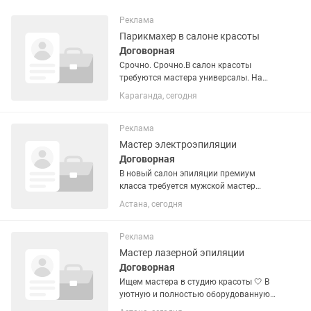
Реклама
Парикмахер в салоне красоты
Договорная
Срочно. Срочно.В салон красоты
требуются мастера универсалы. На
аренду кресла. Мастер маникюра.
Караганда, сегодня
Мастер на наращивание ресниц.
Мастер шугаринга. На аренду.
Реклама
Мастер электроэпиляции
Договорная
В новый салон эпиляции премиум
класса требуется мужской мастер
эпиляции (шугаринг/воск/
Астана, сегодня
электроэпиляция). Условия: ПОД
ЗАПИСЬ! Заработная плата всегда
вовремя (процент 60/40 + 10% от
Реклама
продажи...
Мастер лазерной эпиляции
Договорная
Ищем мастера в студию красоты 🤍 В
уютную и полностью оборудованную
студию требуется мастер по лазерной