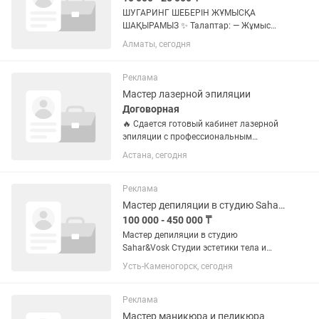
ШУГАРИНГ ШЕБЕРІН ЖҰМЫСҚА
ШАҚЫРАМЫЗ ✨ Талаптар: — Жұмыс
тәжірибесі бар немесе оқудан өткен
Алматы, сегодня
болуы — Шугарингтің мануалды
техникасын білу — Ұқыптылық және
санитарлық талаптарды сақтау —
Реклама
Клиенттермен...
Мастер лазерной эпиляции
Договорная
🔥 Сдается готовый кабинет лазерной
эпиляции с профессиональным
аппаратом Harmony XL Ищете
Астана, сегодня
возможность начать работать сразу,
без покупки дорогостоящего
оборудования? Предлагается в аренду
Реклама
полностью...
Мастер депиляции в студию SaharVosk
100 000 - 450 000 ₸
Мастер депиляции в студию
Sahar&Vosk Студии эстетики тела и
лица Sahar&Vosk приглашает в свою
Усть-Каменогорск, сегодня
команду профессионального мастера
депиляции! Если ты любишь свою
работу, умеешь создавать комфорт
Реклама
для...
Мастер маникюра и педикюра