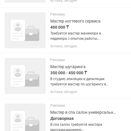
Астана, сегодня
эпиляции, шугарингу и восковой
депиляции . Мы предлагаем:👇 ♦️работу
на процент; ♦️полностью...
Реклама
Мастер ногтевого сервиса
400 000 ₸
Требуется мастер маникюра и
педикюра с опытом работы.
Дополнительно приветствуется
Астана, сегодня
навыки шугаринга, наращивание
ресниц. Дружный коллектив,
наработанная клиентская база.
Реклама
Мастер шугаринга
350 000 - 450 000 ₸
В студию эпиляции и депиляции
требуется мастер по шугарингу и
воску( с опытом) Возраст 22-35.
Астана, сегодня
Общительная. Ежедневная оплата Так
же проводить процедуру лазерной
эпиляции, на лазер обучаем сами.
Реклама
Мастер в спа салон универсальный
Договорная
В спа салон требуется мастера
массажа,маникюр-