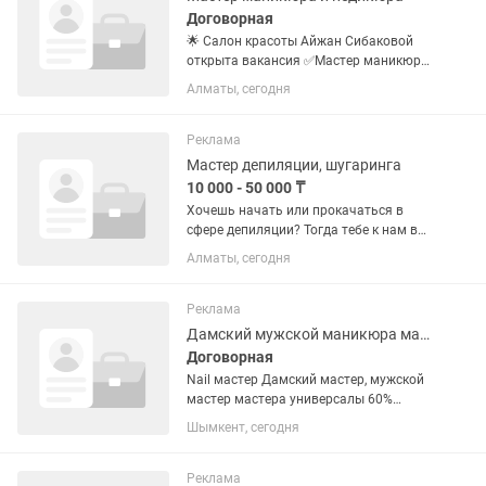
Договорная
🌟 Салон красоты Айжан Сибаковой
открыта вакансия ✅Мастер маникюра
и педикюра ✅Мастер ресницы
Алматы, сегодня
✅Мастер шугаринга ✅Визажист Если
ты любишь красоту, ценишь качество и
хочешь работать в команде...
Реклама
Мастер депиляции, шугаринга
10 000 - 50 000 ₸
Хочешь начать или прокачаться в
сфере депиляции? Тогда тебе к нам в
центр TURAN 🤍 Мы ищем мастеров:по
Алматы, сегодня
шугарингу девушек — с опытом — и без
(обучаем с нуля) Что важно: ✔️
Обучение платное, но с...
Реклама
Дамский мужской маникюра мастер наращивание ресниц шугаринг
Договорная
Nail мастер Дамский мастер, мужской
мастер мастера универсалы 60%
мастеру Салон наработанный точка за
Шымкент, сегодня
остановкой
Реклама