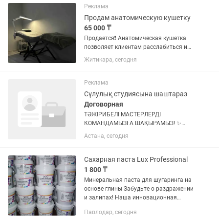
Подготовка материалов и рабочего...
Реклама
Продам анатомическую кушетку
65 000 ₸
Продается❗️ Анатомическая кушетка
позволяет клиентам расслабиться и
комфортно переносить длительные
Житикара, сегодня
процедуры, такие как: наращивание
ресниц, шугаринг, татуаж, депиляцию,
перманентный макияж и прочие...
Реклама
Сұлулық студиясына шаштараз
Договорная
ТӘЖІРИБЕЛІ МАСТЕРЛЕРДІ
КОМАНДАМЫЗҒА ШАҚЫРАМЫЗ! ✨
Жаңа, жайлы әрі әдемі салонда сізді
Астана, сегодня
жұмыс күтіп тұр! 💕 Бізге қажет: 💅
Маникюр • Педикюр шебері 👁 Қас •
Кірпік шебері 🍯 Шугаринг шебері 🎨...
Сахарная паста Lux Professional
1 800 ₸
Минеральная паста для шугаринга на
основе глины Забудьте о раздражении
и залипах! Наша инновационная
формула объединяет классический
Павлодар, сегодня
сахарный шугаринг и целебные