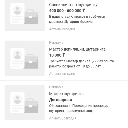
Специалист по шугарингу
400 000 - 600 000 ₸
В нашу студию красоты требуется
мастера Шугаринг бровист
Астана, сегодня
Реклама
Мастер депиляции, шугаринга
10 000 ₸
Требуется мастер депиляции без опыта
работы возраст от 18 до 30 лет.
График 2/2 или 6/1 Зарплата
Астана, сегодня
ежедневно 10.000 С 10:00 до 21:00
Реклама
Мастер шугаринга
Договорная
Обязанности: Проведение процедур
шугаринга различных зон;
Консультирование клиентов по уходу
Алматы, сегодня
за кожей; Соблюдение санитарных
норм и чистоты рабочего места;