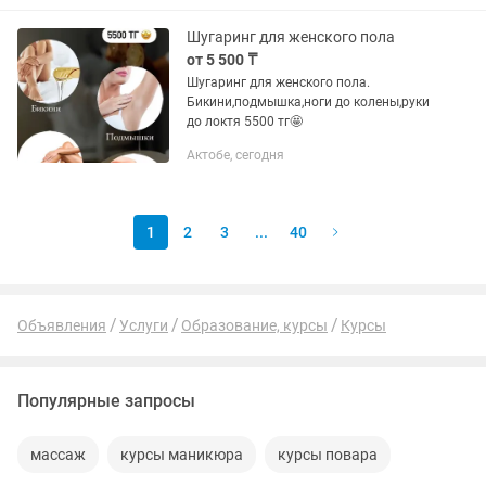
свойства природной глины. Это не...
Шугаринг для женского пола
от 5 500 ₸
Шугаринг для женского пола.
Бикини,подмышка,ноги до колены,руки
до локтя 5500 тг🤩
Актобе, сегодня
1
2
3
...
40
Объявления
Услуги
Образование, курсы
Курсы
Популярные запросы
массаж
курсы маникюра
курсы повара