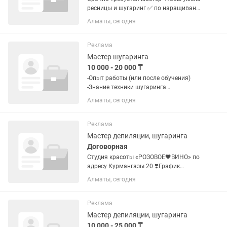
ресницы и шугаринг ✅ по наращивание
ресницам + шугаринг с опытом работы
Алматы, сегодня
минимум 2 года чтобы работала без
склейек за 1,5 часа📌📌
Реклама
Мастер шугаринга
10 000 - 20 000 ₸
-Опыт работы (или после обучения)
-Знание техники шугаринга
(мануальная ) -Аккуратность и
Алматы, сегодня
соблюдение санитарных норм -Умение
работать с клиентами, вежливость
-Ответственность и...
Реклама
Мастер депиляции, шугаринга
Договорная
Студия красоты «РОЗОВОЕ🖤ВИНО» по
адресу Курмангазы 20 ❣️График
работы 2/2. ❣️Опыт работы в салоне
Алматы, сегодня
обязателен ❣️Приветствуется желание
дополнительно оказывать услуги по
лазерной эпиляции и...
Реклама
Мастер депиляции, шугаринга
10 000 - 25 000 ₸