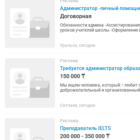
Реклама
Администратор -личный помощни
Договорная
Обязанности админа ⁃Ассистирование
уроков учителей школы ⁃Оформление и Выгрузка в сториз и рилз ⁃Ведение инсты ⁃Применение
трендов в...
Уральск, сегодня
Реклама
Требуется администратор образ
150 000 ₸
Мы ищем человека, который: • любит 
доброжелательный и организованный; 
умеет работать в режиме...
Сатпаев, сегодня
Реклама
Преподаватель IELTS
200 000 - 350 000 ₸