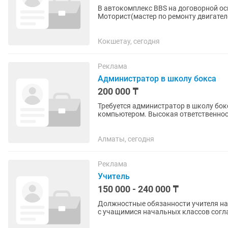
В автокомплекс BBS на договорной ос
Моторист(мастер по ремонту двигател
выставления фаз ГРМ есть. ...
Кокшетау, сегодня
Реклама
Администратор в школу бокса
200 000 ₸
Требуется администратор в школу бок
компьютером. Высокая ответственнос
станет лицом нашей школы и будет...
Алматы, сегодня
Реклама
Учитель
150 000 - 240 000 ₸
Должностные обязанности учителя начальных кл
с учащимися начальных классов согл
материалов, домашних...