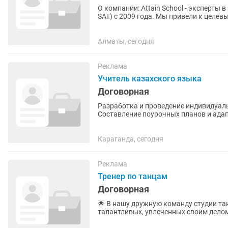
О компании: Attain School - эксперты в подготовке к международным экзаменам (IELTS, TOEFL,
SAT) с 2009 года. Мы привели к целев
штата и...
Алматы, сегодня
Реклама
Учитель казахского языка
Договорная
Разработка и проведение индивидуал
Составление поурочных планов и адап
Регулярная проверка домашних...
Караганда, сегодня
Реклама
Тренер по танцам
Договорная
🌟 В нашу дружную команду студии танца требуются 
талантливых, увлеченных своим дело
Йога 🤰 Йога для беременных 💃...