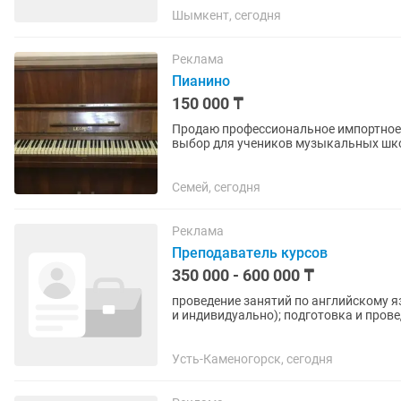
Шымкент, сегодня
Реклама
Пианино
150 000 ₸
Продаю профессиональное импортное 
выбор для учеников музыкальных школ
Основные...
Семей, сегодня
Реклама
Преподаватель курсов
350 000 - 600 000 ₸
проведение занятий по английскому яз
и индивидуально); подготовка и пров
установленному плану и...
Усть-Каменогорск, сегодня