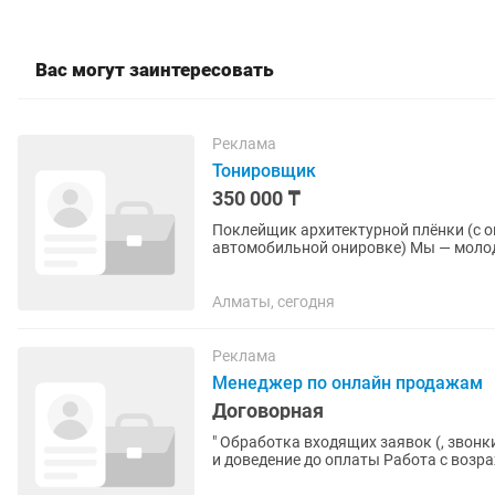
Вас могут заинтересовать
Реклама
Тонировщик
350 000 ₸
Поклейщик архитектурной плёнки (с 
автомобильной онировке) Мы — молод
таких же сотрудников и друзей. Мы...
Алматы, сегодня
Реклама
Менеджер по онлайн продажам
Договорная
" Обработка входящих заявок (, звонки, Instagram) Консультация клиентов по курсам Продажа
и доведение до оплаты Работа с возр
клиентов...