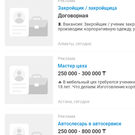
Реклама
Закройщик / закройщица
Договорная
🧵 Вакансия: Закройщик / ученик закройщика Швейная фабрика Asian M
производим: корпоративную одежду, 
ищем ответственного и...
Алматы, сегодня
Реклама
Мастер цеха
250 000 - 300 000 ₸
🔥 В мебельный цех требуются ученики и мастера! 🔥 Ищем ответств
18 лет. Что делаем: Изготовление корпусной мебели Изготовление мягкой мебели Кровати,
диваны и другая...
Астана, сегодня
Реклама
Автослесарь в автосервисе
250 000 - 800 000 ₸