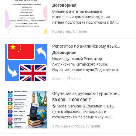
Договорная
Онлайн репетитор помощь в
выполнении домашнего задания
летняя подготовка подготовка к SAT
math подготовка к IELTS reading and
Караганда, 17 июля
listening
Репетитор по английскому языку/китайскому языку
Договорная
Индивидуальный Репетитор
Английского/Китайского языка.
Изучение языков с нуля,Подготовка к
экзаменам(СОР/СОЧ,IELTS,HSK,+
Астана, 17 июля
сопровождение и помощь в
регистрации)Имеется IELTS и HSK 4,
сама студентка...
Обучение за рубежом Туристические визы Студенческие визы Междун
50 000 - 1 000 000 ₸
🌎 Global Services & Education ✨ Ваш
путь к образованию, карьере и
путешествиям по всему миру Мы
открываем международные
Усть-Каменогорск, 17 июля
возможности для студентов,
специалистов и путешественников 🌍