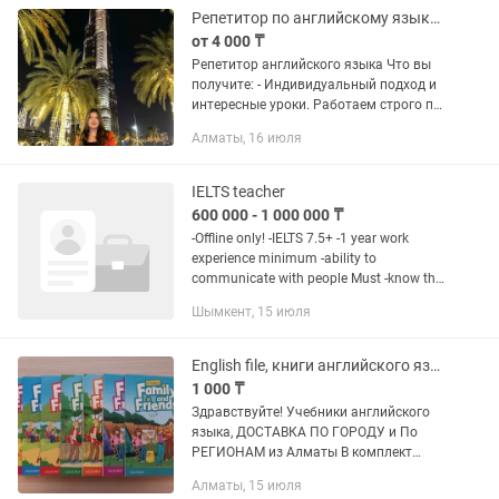
🎓 Обучение за...
Репетитор по английскому языку, IELTS, сор и соч помощь
от 4 000 ₸
Репетитор английского языка Что вы
получите: - Индивидуальный подход и
интересные уроки. Работаем строго по
вашим целям: английский для садика,
Алматы, 16 июля
школ и работы. - Постановка
произношения, улучшение...
IELTS teacher
600 000 - 1 000 000 ₸
-Offline only! -IELTS 7.5+ -1 year work
experience minimum -ability to
communicate with people Must -know the
methodology of IELTS -work with groups
Шымкент, 15 июля
and individual students -give feedback
about...
English file, книги английского языка
1 000 ₸
Здравствуйте! Учебники английского
языка, ДОСТАВКА ПО ГОРОДУ и По
РЕГИОНАМ из Алматы В комплект
каждого уровня входит : --Students book
Алматы, 15 июля
--Workbook Комплект 2600 Students