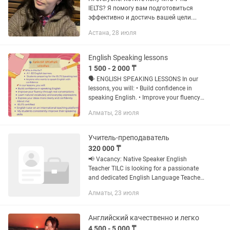
IELTS? Я помогу вам подготовиться
эффективно и достичь вашей цели.
Меня зовут Айдана. Я обучаюсь на
Астана, 28 июля
направлении иностранная филология
и преподаю General English и...
English Speaking lessons
1 500 - 2 000 ₸
🗣️ ENGLISH SPEAKING LESSONS In our
lessons, you will: • Build confidence in
speaking English. • Improve your fluency
through real conversations • Learn natural
Алматы, 28 июля
vocabulary and everyday expressions •...
Учитель-преподаватель
320 000 ₸
📢 Vacancy: Native Speaker English
Teacher TILC is looking for a passionate
and dedicated English Language Teacher
to join our growing team. 📍 Location: ЖК
Алматы, 23 июля
ATLANT, улица Макатаева, 131...
Английский качественно и легко
4 500 - 5 000 ₸