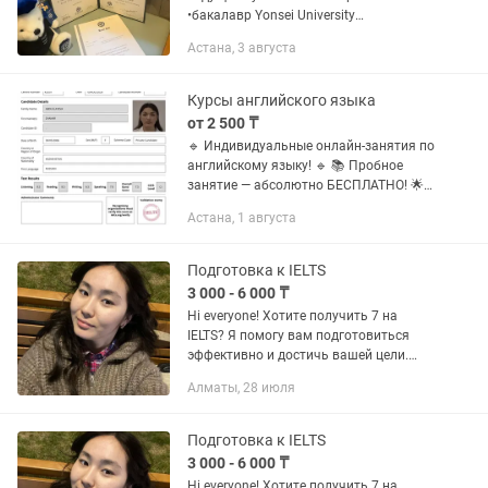
•бакалавр Yonsei University
(Биотехнология) •магистрант KAIST
Астана, 3 августа
(Korea Advanced Institute of Science and
Technology). •Научная Стажировка...
Курсы английского языка
от 2 500 ₸
🔹 Индивидуальные онлайн-занятия по
английскому языку! 🔹 📚 Пробное
занятие — абсолютно БЕСПЛАТНО! 🌟
Что я предлагаю: — Разбор и
Астана, 1 августа
устранение пробелов в знаниях —
Помощь с домашними заданиями —...
Подготовка к IELTS
3 000 - 6 000 ₸
Hi everyone! Хотите получить 7 на
IELTS? Я помогу вам подготовиться
эффективно и достичь вашей цели.
Меня зовут Айдана. Я обучаюсь на
Алматы, 28 июля
направлении иностранная филология
и преподаю General English и...
Подготовка к IELTS
3 000 - 6 000 ₸
Hi everyone! Хотите получить 7 на