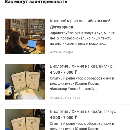
Вас могут заинтересовать
Копирайтер на английском любые тексты, мотивационные эссе, задания
Договорная
Здравствуйте! Меня зовут Алуа, мне 20
лет. Я профессионально пишу тексты
на английском языке и помогаю
студентам и школьникам с учебными
Астана, вчера
заданиями. Почему мне можно
доверять • Училась 1 год в...
Биология / Химия на каз/англ/ рус
4 500 - 7 000 ₸
Опытный репетитор с образованием в
ведущих вузах Южной Кореи:
•бакалавр Yonsei University
(Биотехнология) •магистрант KAIST
Алматы, 3 августа
(Korea Advanced Institute of Science and
Technology). •Научная Стажировка...
Биология / Химия на каз/англ/рус
4 500 - 7 000 ₸
Опытный репетитор с образованием в
ведущих вузах Южной Кореи: