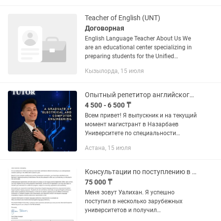
book 1600 Workbook...
Teacher of English (UNT)
Договорная
English Language Teacher About Us We
are an educational center specializing in
preparing students for the Unified
National Testing (UNT). Our mission is to
Кызылорда, 15 июля
provide high-quality education and help...
Опытный репетитор английского языка/математики/физики/IELTS/dSAT/NUET/TOEFL
4 500 - 6 500 ₸
Всем привет! Я выпускник и на текущий
момент магистрант в Назарбаев
Университете по специальности
"Electrical and Computer Engineering".
Астана, 15 июля
Преподаю английский язык,
математику, физику, информатику и...
Консультации по поступлению в зарубежные университеты
75 000 ₸
Меня зовут Уалихан. Я успешно
поступил в несколько зарубежных
университетов и получил
международный опыт поступления.