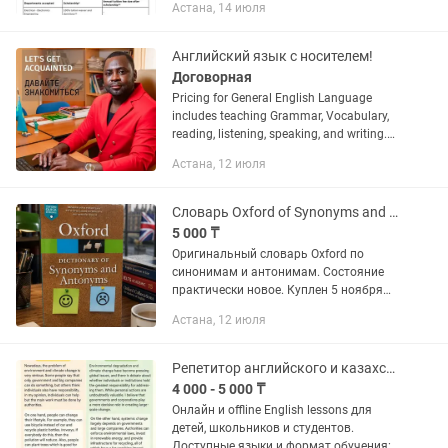
Астана, 14 июля
Мои результаты: ✅ Bilkent University
(Турция) — 100% грант на Electrical
and...
Английский язык с носителем!
Договорная
Pricing for General English Language
includes teaching Grammar, Vocabulary,
reading, listening, speaking, and writing.
9,500 tenge for a 60-minute session for
Астана, 12 июля
individuals Group Sessions 6,500...
Словарь Oxford of Synonyms and Antonyms (Oxford University Press)
5 000 ₸
Оригинальный словарь Oxford по
синонимам и антонимам. Состояние
практически новое. Куплен 5 ноября
2025 года за 7 200 тенге, но
Астана, 12 июля
фактически не использовался. - Внутри
нет помарок, подчёркиваний и...
Репетитор английского и казахского, пробный бесплатно.
4 000 - 5 000 ₸
Онлайн и offline English lessons для
детей, школьников и студентов.
Доступные языки и формат обучения: