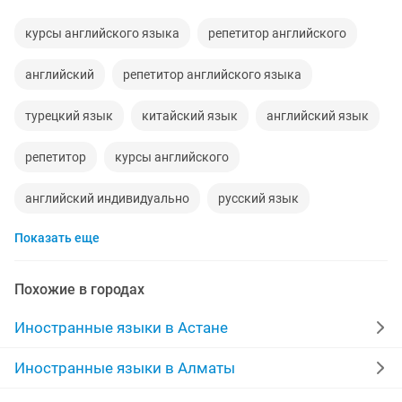
курсы английского языка
репетитор английского
английский
репетитор английского языка
турецкий язык
китайский язык
английский язык
репетитор
курсы английского
английский индивидуально
русский язык
Показать еще
курсы русского языка
русские
ielts
учитель английского языка
казахский язык
Похожие в городах
курсы китайского языка
носитель языка
Иностранные языки в Астане
3 месяца
репетитор казахского языка
Иностранные языки в Алматы