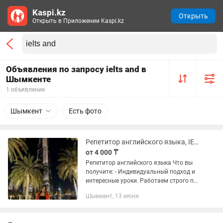
Kaspi.kz
Открыть
Открыть в Приложении Kaspi.kz
Объявления по запросу ielts and в
Шымкенте
1 объявление
Шымкент
Есть фото
Репетитор английского языка, IELTS сор и соч
от 4 000 ₸
Репетитор английского языка Что вы
получите: - Индивидуальный подход и
интересные уроки. Работаем строго по
вашим целям: английский для садика,
Шымкент, 13 июня
школ и работы. - Постановка
произношения, улучшение...