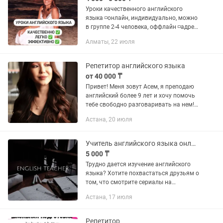
Уроки качественного английского
языка ◽️онлайн, индивидуально, можно
в группе 2-4 человека, оффлайн ◽️адрес:
Самал 2, по Мендикулова. Если
Алматы, 22 июля
оффлайн - приезжайте ко мне. Если
онлайн - по...
Репетитор английского языка
от 40 000 ₸
Привет! Меня зовут Асем, я преподаю
английский более 9 лет и хочу помочь
тебе свободно разговаривать на нем!
Немного о себе: закончила КТЛ,
Астана, 20 июля
КазУМоИМЯ, стажировалась в Китае,
г.Ухань, в...
Учитель английского языка онлайн
5 000 ₸
Трудно дается изучение английского
языка? Хотите похвастаться друзьям о
том, что смотрите сериалы на
оригинальном дубляже? Хотите
Астана, 17 июля
наконец-то понять зачем англичанам
12 времен, когда мы умудряемся...
Репетитор