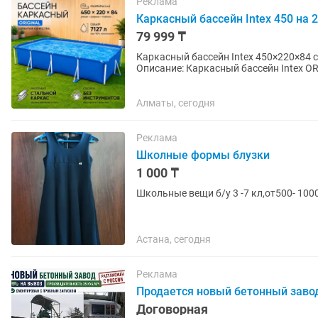
Реклама
Каркасный бассейн Intex 450 на 2
79 999 ₸
Каркасный бассейн Intex 450×220×84 
Описание: Каркасный бассейн Intex ORIGINAL — надежный прямоугольный бассейн для
комфортного отдыха всей семьи....
Алматы, сегодня
Реклама
Школные формы блузки
1 000 ₸
Школьные вещи б/у 3 -7 кл,от500- 1000
Астана, сегодня
Реклама
Продается новый бетонный заво
Договорная