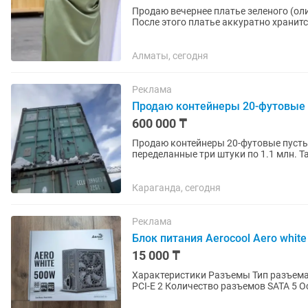
Продаю вечернее платье зеленого (оливкового) цвета. Надевала
После этого платье аккуратно хранится в шкафу. Платье сшито на за
плотной ткани. Внутри...
Алматы, сегодня
Реклама
Продаю контейнеры 20-футовые 
600 000 ₸
Продаю контейнеры 20-футовые пустые
переделанные три штуки по 1.1 млн. Т
футовый в отличном состоянии 0.7...
Караганда, сегодня
Реклама
Блок питания Aerocool Aero whit
15 000 ₸
Характеристики Разъемы Тип разъема
PCI-E 2 Количество разъемов SATA 5
500.0 Вт Сертификат 80...