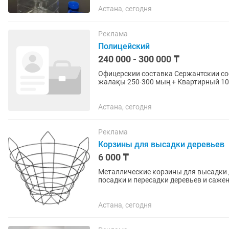
Астана, сегодня
Реклама
Полицейский
240 000 - 300 000 ₸
Офицерскии составка Сержантскии составка Кандидаттар керек. 18-35 жас а
жалақы 250-300 мың + Квартирный 100
медициналық қызмет + Форма...
Астана, сегодня
Реклама
Корзины для высадки деревьев
6 000 ₸
Металлические корзины для высадки деревьев Металлические корзины 
посадки и пересадки деревьев и сажен
питомниках и на частных...
Астана, сегодня