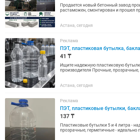
Продается новый бетонный завод производител
растаможен, смонтирован и прошел пробный з
автоматизированное компьютерное...
Астана, сегодня
Реклама
ПЭТ, пластиковая бутылка, бакл
41 ₸
Ищите надежную пластиковую бутылку
производителя Прочные, прозрачные, 
масла, молока, пива, технических...
Астана, сегодня
Реклама
ПЭТ, пластиковые бутылки, бакл
137 ₸
Пластиковые бутылки 5 и 4 литра - н
прозрачные, герметичные - идеально п
жидкостей и других продуктов ...