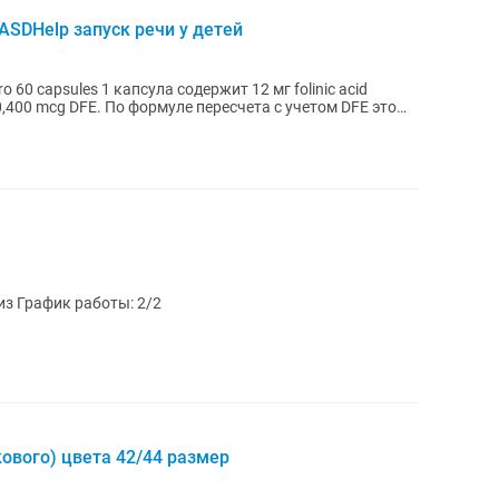
s ASDHelp запуск речи у детей
ересчета с учетом DFE это
з График работы: 2/2
ового) цвета 42/44 размер