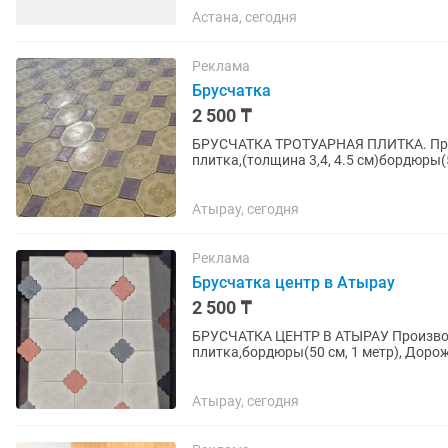
Астана, сегодня
Реклама
Брусчатка
2 500 ₸
БРУСЧАТКА ТРОТУАРНАЯ ПЛИТКА. Прои
плитка,(толщина 3,4, 4.5 см)бордюры
водостоки,шляпки для забора и...
Атырау, сегодня
Реклама
Брусчатка центр в Атырау
2 500 ₸
БРУСЧАТКА ЦЕНТР В АТЫРАУ Производ
плитка,бордюры(50 см, 1 метр), Дор
забора и колонн, (50x50, 45x45,...
Атырау, сегодня