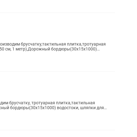
зводим бpусчатку,тактильная плитка,тротуарная
(50 см, 1 метр),Дорожный бордюры(30х15х1000)
им бpусчатку, тротуарная плитка,тактильная
ожный бордюры(30х15х1000) водостоки, шляпки для