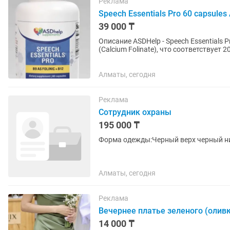
Реклама
Speech Essentials Pro 60 capsule
39 000 ₸
Описание ASDHelp - Speech Essentials Pro 60 capsules 1 капсула содержит 12 мг folinic acid
(Calcium Folinate), что соответствует 20,400 mcg DFE. По формуле п
соответствует...
Алматы, сегодня
Реклама
Сотрудник охраны
195 000 ₸
Форма одежды:Черный верх черный ни
Алматы, сегодня
Реклама
Вечернее платье зеленого (оливк
14 000 ₸