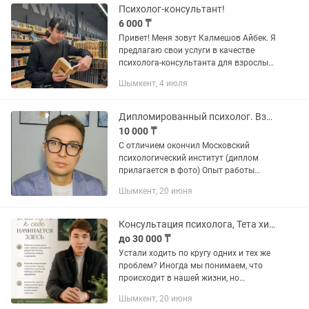
Психолог-консультант!
6 000 ₸
Привет! Меня зовут Калмешов Айбек. Я
предлагаю свои услуги в качестве
психолога-консультанта для взрослых
и юношей. Образование: Университет
Шымкент, 4 июля
им.Ельцина. Россия, г.Екатеринбург
Что я предлагаю: 🤔...
Дипломированный психолог. Взрослый психолог. Подростковый психолог.
10 000 ₸
С отличием окончил Московский
психологический институт (диплом
прилагается в фото) Опыт работы
более 5 лет. Работаю до 22:00. Удобно
Шымкент, 20 июня
для тех кто не может в свое рабочее
время. Работаю со взрослыми...
Консультация психолога, Тета хилинг, терапия
до 30 000 ₸
Устали ходить по кругу одних и тех же
проблем? Иногда мы понимаем, что
происходит в нашей жизни, но
изменить ситуацию всё равно не
Шымкент, 20 июня
получается. Страхи, тревога,