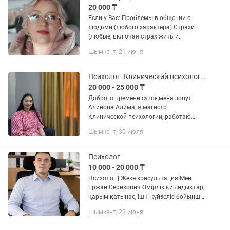
20 000 ₸
Если у Вас: Проблемы в общении с
людьми (любого характера) Страхи
(любые, включая страх жить и
проявляться) Психологические
Шымкент, 21 июня
травмы (стресс, развод, смерть
близкого и т.д.) Болезни и
недомогания...
Психолог. Клинический психолог онлайн
20 000 - 25 000 ₸
Доброго времени суток,меня зовут
Алинова Алима, я магистр
Клинической психологии, работаю
направление Когнитивно-
Шымкент, 30 июля
поведенческая терапия.(КПТ) КПТ
основана на понимании того, что наши
мысли и...
Психолог
10 000 - 20 000 ₸
Психолог | Жеке консультация Мен
Ержан Серикович Өмірлік қиындықтар,
қарым-қатынас, ішкі күйзеліс бойынша
жеке консультация беремін. Құпия
Шымкент, 23 июня
сақталады. Онлайн / офлайн.
Эмоциялық күй,...