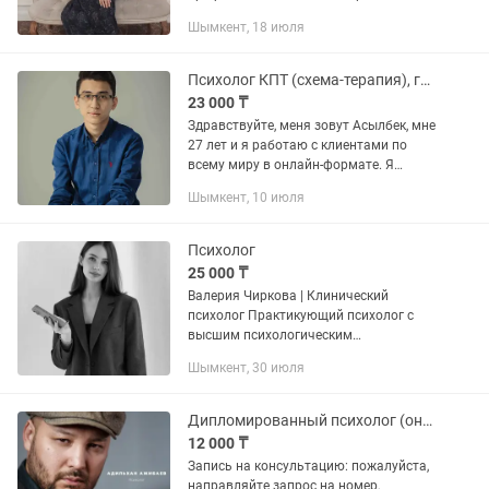
методами Здравствуйте! Меня зовут
Шымкент, 18 июля
Кустова Мадина Нугмановна, я
практикующий психолог с опытом
работы в...
Психолог КПТ (схема-терапия), гештальт-терапевт
23 000 ₸
Здравствуйте, меня зовут Асылбек, мне
27 лет и я работаю с клиентами по
всему миру в онлайн-формате. Я
получил очное психологическое
Шымкент, 10 июля
образование в России, там же
сертифицировался в гештальт-методе
и...
Психолог
25 000 ₸
Валерия Чиркова | Клинический
психолог Практикующий психолог с
высшим психологическим
образованием. Дополнительная
Шымкент, 30 июля
профессиональная подготовка: •
Клиническая психология • Когнитивно-
поведенческая...
Дипломированный психолог (онлайн)
12 000 ₸
Запись на консультацию: пожалуйста,
направляйте запрос на номер,