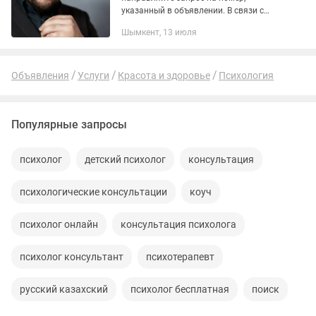
указанный в объявлении. В связи с
плотной записью я не всегда могу
Шымкент, 13 июля
ответить на звонок, поэтому
письменный формат — самый
быстрый...
Объявления
Услуги
Красота и здоровье
Психология
Популярные запросы
психолог
детский психолог
консультация
психологические консультации
коуч
психолог онлайн
консультация психолога
психолог консультант
психотерапевт
русский казахский
психолог бесплатная
поиск