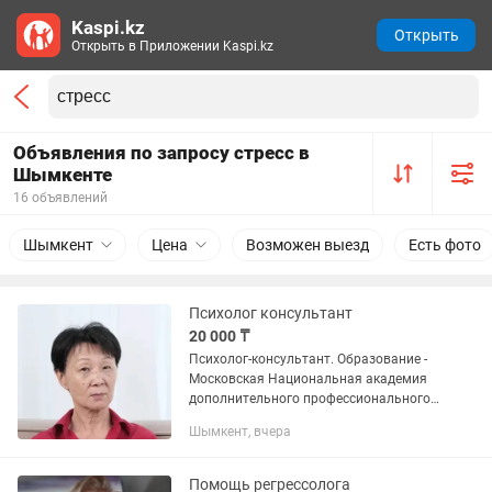
Kaspi.kz
Открыть
Открыть в Приложении Kaspi.kz
Объявления по запросу стресс в
Шымкенте
16 объявлений
Шымкент
Цена
Возможен выезд
Есть фото
Психолог консультант
20 000 ₸
Психолог-консультант. Образование -
Московская Национальная академия
дополнительного профессионального
образования. Помощь в трудных
Шымкент, вчера
жизненных ситуациях. Самые сложные
моменты в жизни: - уход из...
Помощь регрессолога