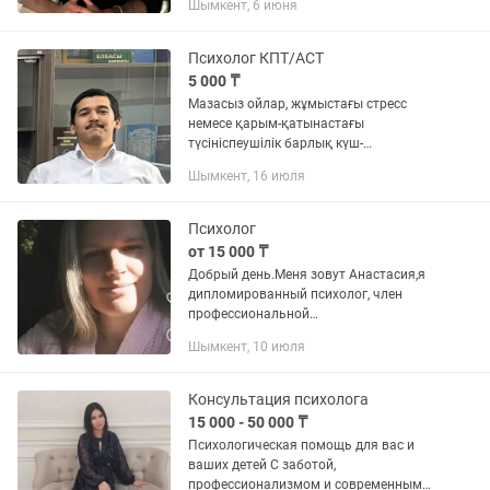
Шымкент, 6 июня
жизни. В своей работе я опираюсь на
проверенные методы, такие...
Психолог КПТ/ACT
5 000 ₸
Мазасыз ойлар, жұмыстағы стресс
немесе қарым-қатынастағы
түсініспеушілік барлық күш-
қуатыңызды алып жатыр ма?
Шымкент, 16 июля
Тығырыққа тірелгендей сезінесіз бе?
Менің есімім — Ернур. КМТ тәсілін...
Психолог
от 15 000 ₸
Добрый день.Меня зовут Анастасия,я
дипломированный психолог, член
профессиональной
психотерапевтической лиги ППЛ.
Шымкент, 10 июля
Профессиональная психологическая
помощь. Если вы попали в не простую
жизненную...
Консультация психолога
15 000 - 50 000 ₸
Психологическая помощь для вас и
ваших детей С заботой,
профессионализмом и современными