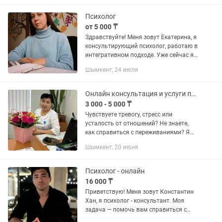
неуверенность в себе, сложные...
Психолог
от 5 000 ₸
Здравствуйте! Меня зовут Екатерина, я
консультирующий психолог, работаю в
интегративном подходе. Уже сейчас я
помогаю своим клиентам услышать
Шымкент, 24 июля
себя, разобраться в чувствах и найти
внутреннюю опору. Ко...
Онлайн консультация и услуги психолога на казахском языке
3 000 - 5 000 ₸
Чувствуете тревогу, стресс или
усталость от отношений? Не знаете,
как справиться с переживаниями? Я
помогу вам разобраться в сложных
Шымкент, 20 июня
эмоциях, найти внутреннюю опору и
улучшить качество жизни. 🔹...
Психолог - онлайн
16 000 ₸
Приветствую! Меня зовут Константин
Хан, я психолог - консультант. Моя
задача — помочь вам справиться с
трудностями и улучшить качество