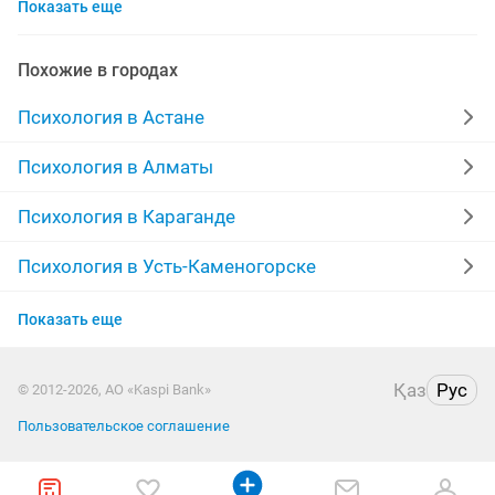
Показать еще
психолог психотерапевт
психолог услуги
психологическая помощь
час
детское
Похожие в городах
консультант
боль
казахский
Психология в Астане
психолог индивидуальные
детей
Психология в Алматы
работа психолога
друг
индивидуальный
Психология в Караганде
личны
русский казахский язык
практики
Психология в Усть-Каменогорске
Психология в Актобе
психолог для
работа с личны
терапия
Показать еще
Психология в Актау
психиатр
встреч
тел
страх
Қаз
Рус
© 2012-2026, АО «Kaspi Bank»
Психология в Костанае
помощь психолога
психологическая
психология
Пользовательское соглашение
Психология в Павлодаре
взрослый
практический