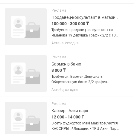
ВНИМАТЕЛЬНАЯ, ОТВЕТСТВЕННАЯ,
ИСПОЛНИТЕЛЬНАЯ ДЕВУШКА.
Реклама
Требования: Прием и...
Продавец-консультант в магазине одежды
100 000 - 300 000 ₸
Требуется продавец консультант на
Иманова 19 девушка График 2/2 с 10
до 21:00. Студенты и пенсионеры не
Астана, сегодня
беспокоить, так как нужно на
постоянку. С опытом работы либо
очень шустрые, так как продажи...
Реклама
Бармен в баню
8 000 ₸
Требуется: Бармен Девушка в
Общественную баню 2/2 график
работы с 11:00 до 23:30 выход 9000т.
Актобе, сегодня
Девушка нужна!!! Желательно 11 микр.
Или 12 микр. Банный комплекс
находится в 11 микр.
Реклама
Кассир - Азия парк
12 000 - 14 000 ₸
В сеть фудкортов Maki Maki требуются
КАССИРЫ 📍Локации: • ТРЦ Азия Парк