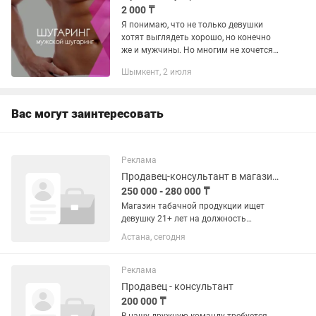
2 000 ₸
Я понимаю, что не только девушки
хотят выглядеть хорошо, но конечно
же и мужчины. Но многим не хочется
ходить по салонам. Вот на такие
Шымкент, 2 июля
случаи я предлагаю свои процедуры
на дому, в квартире имеется...
Вас могут заинтересовать
Реклама
Продавец-консультант в магазине Табачных изделий
250 000 - 280 000 ₸
Магазин табачной продукции ищет
девушку 21+ лет на должность
продавца-консультанта в магазин
Астана, сегодня
табачной продукции и табачных
аксессуаров. Магазин Темекі/ Табак
открывается в Сентябре 26-го года по...
Реклама
Продавец - консультант
200 000 ₸