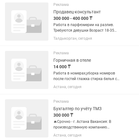
8/1 Oneday coffee Мини...
Реклама
Продавец-консультант
300 000 - 400 000 ₸
Работа в парфюмерии на разлив.
Требуются девушки Возраст 18-35
Знание каз. рус языков Умение
Талдыкорган, сегодня
работать с людьми Шустрые
Пунктуальные Не стеснительные
Можно без опыта всему обучаем,...
Реклама
Горничная в отеле
14 000 ₸
Работа в номерах,уборка номеров
после гостей глажка стирка белья с
номеров.Чистоплотная ответственная
Астана, сегодня
девушка.
Реклама
Бухгалтер по учёту ТМЗ
300 000 ₸
🔥Срочно - г. Астана Вакансия: В
производственную компанию
требуется бухгалтер материального
Астана, сегодня
стола.( начинающий) ШУСТРАЯ,