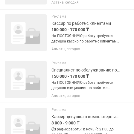
— Кабанбай батыра, 21 👩 Требования:
Астана, сегодня
• Девушки от 19 до 25 лет СТУДЕНТОВ,
прошу НЕ БЕСПОКОИТЬ • Опыт работы
кассиром...
Реклама
Кассир по работе с клиентами
150 000 - 170 000 ₸
На ПОСТОЯННУЮ работу требуется
девушка кассир по работе с клиентами.
Уверенный пользователь ПК, работа в
Алматы, сегодня
Word, Excell. График 2/2 с 8-30 до 19-00.
Обязанности: ксерокопирование,
распечатка, прием...
Реклама
Специалист по обслуживанию покупателей в магазине
150 000 - 170 000 ₸
На ПОСТОЯННУЮ работу требуется
девушка специалист по работе с
клиентами. Ксерокопия, распечатка,
Алматы, сегодня
прием заказов, продажа товаров.
Уверенный пользователь ПК, знание
Word, Excel. Без вредных привычек....
Реклама
Кассир-девушка в компьютерный клуб
8 000 - 9 000 ₸
🕘График работы: в ночь (с 21:00 до