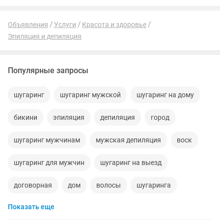
Объявления
Услуги
Красота и здоровье
Эпиляция и депиляция
Популярные запросы
шугаринг
шугаринг мужской
шугаринг на дому
бикини
эпиляция
депиляция
город
шугаринг мужчинам
мужская депиляция
воск
шугаринг для мужчин
шугаринг на выезд
договорная
дом
волосы
шугаринга
Показать еще
выезд
мужской
шугаринг мужской и женский