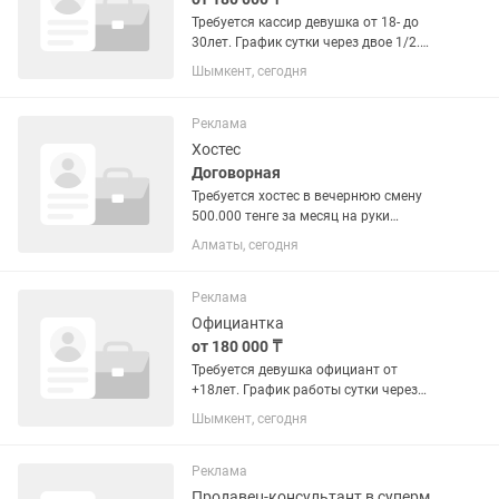
Требуется кассир девушка от 18- до
30лет. График сутки через двое 1/2.
Зарплата два раза в месяц+бонус,
Шымкент, сегодня
премия.
Реклама
Хостес
Договорная
Требуется хостес в вечернюю смену
500.000 тенге за месяц на руки
Обязательно требуется девушка от 19
Алматы, сегодня
до 30 лет! Выплаты: на руки раз в 3 дня
Опыт работы: не требуется Полная
занятость График работы:...
Реклама
Официантка
от 180 000 ₸
Требуется девушка официант от
+18лет. График работы сутки через
двое 1/2. Зарплата два раза в месяц
Шымкент, сегодня
+бонус, премия
Реклама
Продавец-консультант в супермаркет (оплата ежедневная)