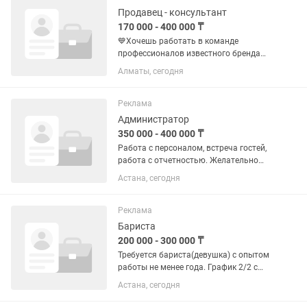
Продавец - консультант
170 000 - 400 000 ₸
💙Хочешь работать в команде
профессионалов известного бренда
женской одежды? Befree в ТРЦ МАРТ
Алматы, сегодня
ждет тебя! Нам требуется продавец-
консультант настроенный работать и
зарабатывать!...
Реклама
Администратор
350 000 - 400 000 ₸
Работа с персоналом, встреча гостей,
работа с отчетностью. Желательно
девушка
Астана, сегодня
Реклама
Бариста
200 000 - 300 000 ₸
Требуется бариста(девушка) с опытом
работы не менее года. График 2/2 с
7:30 до 21:00 Выход 10к тг 5% от
Астана, сегодня
продаж ежедневно Такси 1.000
ежедневно Адрес Фариза Онгарсынова