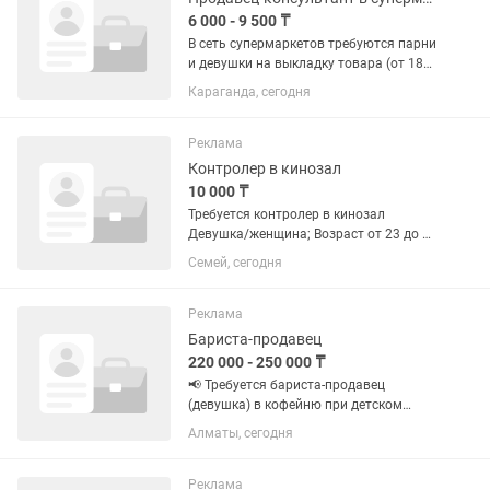
6 000 - 9 500 ₸
В сеть супермаркетов требуются парни
и девушки на выкладку товара (от 18
лет) Обязанности: • Выкладка товара
Караганда, сегодня
(мерчендайзинг); • Поддержание
чистоты и порядка в отделе; •
Контроль сроков годности; •...
Реклама
Контролер в кинозал
10 000 ₸
Требуется контролер в кинозал
Девушка/женщина; Возраст от 23 до 40
лет; Среднее или среднее специальное
Семей, сегодня
образование. Опыт работы в сфере
обслуживания приветствуется, но не
обязателен. Грамотная...
Реклама
Бариста-продавец
220 000 - 250 000 ₸
📢 Требуется бариста-продавец
(девушка) в кофейню при детском
магазине (работа на 4 этаже детского
Алматы, сегодня
магазина в Алматы) !! женский
коллектив 🔹 График работы: 2/1,
10:00-22:00 🔹 ЗП: 250 000 тг/месяц 🔹...
Реклама