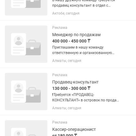
В нашу дружную команду требуется
продавец консультант в отдел с
обоями, девушка от 20 и старше.
Актобе, сегодня
Режим 6/1 с 9:00 до 18:00. Зп
обговаривается при собеседовании .
Работа официально.
Реклама
Менеджер по продажам
400 000 - 450 000 ₸
Приглашаем в нашу команду
ответственную и организованную
девушку на должность
Алматы, сегодня
администратора офиса. Мы работаем
в сфере строительных материалов
премиум-класса. Опыт в сфере продаж
Реклама
нужен, но всему...
Продавец-консультант
130 000 - 300 000 ₸
❗️Требуется «ПРОДАВЕЦ-
КОНСУЛЬТАНТ» в островок по продаже
изделий из серебра по адресу ТРЦ
Алматы, сегодня
«Moskva Metropolitan” . Требуются
девушки/женщины в возрасте от 20 до
35 лет (опыт работы приветствуется)
Реклама
на...
Кассир-операционист
от 180 000 ₸