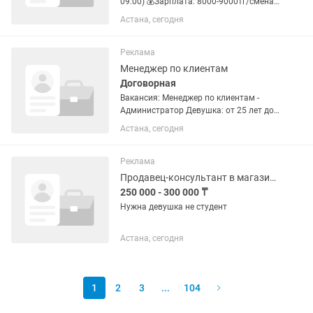
09:00) 💰Зарплата: 8000-9000тг/смена,
два раза в месяц зарплата 📋
Астана, сегодня
Обязанности: умение работать на
кассе, встреча клиентов, подключение
времени, следить за чистотой...
Реклама
Менеджер по клиентам
Договорная
Вакансия: Менеджер по клиентам -
Администратор Девушка: от 25 лет до
45 Istina Dance & Sport Academy
Астана, сегодня
приглашает в команду ответственного
и коммуникабельного сотрудника.
Обязанности: • Работа с...
Реклама
Продавец-консультант в магазине одежды
250 000 - 300 000 ₸
Нужна девушка не студент
Астана, сегодня
1
2
3
...
104