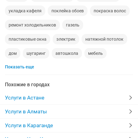
укладка кафеля
поклейка обоев
покраска волос
ремонт холодильников
газель
пластиковые окна
электрик
натяжной потолок
дом
шугаринг
автошкола
мебель
Показать еще
сантехник
сиделки
ремонт мебели
квартиры в рассрочку
мебель на заказ
Похожие в городах
установка кондиционеров
уколы на дому
Услуги в Астане
вывоз мусора
москитные сетки
ремонт окон
Услуги в Алматы
ворота
ремонт стиральных машин
диван
Услуги в Караганде