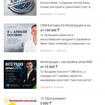
Бухгалтерия | Создание чистой базы
Нужен быстрый и грамотный старт в
1С? Помогу развернуть систему «с
Шымкент, 22 июля
нуля» для вашего бизнеса. Работаю со
всеми версиями (8.3). Что входит...
CRM Битрикс24 Интеграция и настройка в Шымкенте
от 100 000 ₸
🚀 Приводим клиентов и
масштабируем продажи в Шымкенте.
Меня зовут Алексей, я специалист по
интернет рекламе, разработки сайтов и
Шымкент, 1 августа
интеграции CRM систем с опытом
работы 15 лет. Работая со мной вы...
Интеграция / настройка amoCRM
от 15 000 ₸
🚀 Продажи буксуют? CRM есть, а
порядка нет? Заявки теряются,
менеджеры работают “как получится”,
цифры непонятны? ⚙️ Спектр услуг: —
Шымкент, 8 июля
Аудит текущей CRM-системы —
Настройка воронок продаж —
Настройка...
1С Программист
5 000 ₸