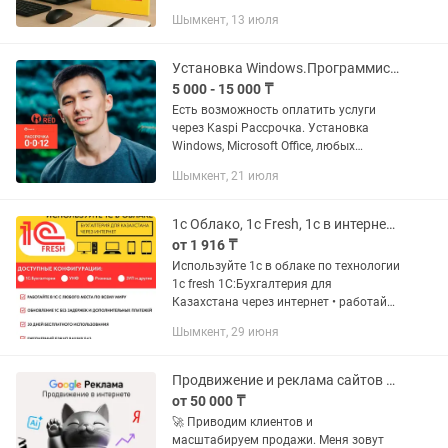
пользователей, прав доступа, видов
Шымкент, 13 июля
цен, дисконтных систем Интеграция с
онлайн-кассами и фискальными...
Установка Windows.Программист Виндоус Офис Ворд Office Автокад 3D Max
5 000 - 15 000 ₸
Есть возможность оплатить услуги
через Kaspi Рассрочка. Установка
Windows, Microsoft Office, любых
программ, драйверов, антивирусов.
Шымкент, 21 июля
Возможна удаленная установка
программ через TeamViewer или Any...
1с Облако, 1c Fresh, 1с в интернете с любой точки мира
от 1 916 ₸
Используйте 1с в облаке по технологии
1с fresh 1С:Бухгалтерия для
Казахстана через интернет • работайте
в 1С с любого места по всему миру •
Шымкент, 29 июня
обновление 1С без задержек и
дополнительных платежей • 30...
Продвижение и реклама сайтов и услуги в интернете Google, Instagram, Яндекс
от 50 000 ₸
🚀 Приводим клиентов и
масштабируем продажи. Меня зовут