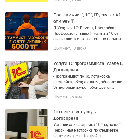
Шымкент, 25 июля
другое). 2.Обновление продуктов 1С,
типовых и не типовых...
Программист \ 1С \ IT-услуги \ Айтишник \ Python \ Windows
от 4 999 ₸
IT Услуги и 1С: Ремонт, Настройка.
Профессиональные IT-услуги и 1С от
специалиста с 13+ лет опыта! Срочный
ремонт компьютеров, ноутбуков,
Шымкент, 13 июня
настройка серверов,
программирование 1С и
автоматизация...
Услуги 1С программиста. Удалёнка.
Договорная
-Программист по 1с. Установка,
настройка, обслуживание, обновление
Запрограммирую, любой другой
функционал по вашей необходимости.
Шымкент, вчера
••••• • IT - УСЛУГИ ПРОГРАММИСТА • Все
работы проводятся...
1с специалист услуги
Договорная
Установка и настройка 1С "под ключ"
Первичная настройка по специфике
вашего бизнеса Настройка