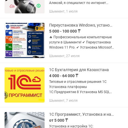
Алексей, я специалист по интернет
рекламе, разработки сайтов и
Шымкент, 1 июля
интеграции CRM систем с опытом
работы 15 лет. Работая со мной вы
работаете с...
Переустановка Windows, установка Microsoft office, 1с Бухгалтерия
5 000 - 100 000 ₸
🔥 Профессиональные компьютерные
услуги в Шымкенте! ✔ Переустановка
Windows 11 Pro. ✔ Установка Microsoft
Office. ✔ Установка и обновление 1С:
Шымкент, 27 июля
Бухгалтерия 8.3. ✔ Настройка
драйверов и программ. ✔...
1С Бухгалтерия для Казахстана
4 000 - 64 000 ₸
Типовые и отраслевые решения 1С
Установка платформы
1С:Предприятие 8 Установка MS SQL
Server для 1С (под ключ) Обновление
Шымкент, 7 июля
всех типовых конфигураций 1С
Переход с Базовой на ПРОФ версию 1С
Настройка...
1C Программист, Установка и настройка, Создание базы 1С
от 5 000 ₸
Установка и настройка 1С: