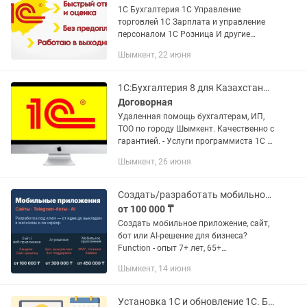
1С Бухгалтерия 1С Управление
торговлей 1С Зарплата и управление
персоналом 1С Розница И другие
программные продукты -Установка и
Шымкент, 22 июня
обновление программы 1С -Решение
технических неполадок и...
1С:Бухгалтерия 8 для Казахстана. Электронная поставка. Шымкент
Договорная
Удаленная помощь бухгалтерам, ИП,
ТОО по городу Шымкент. Качественно с
гарантией. - Услуги программиста 1С -
Продажа, установка, обновление
Шымкент, 26 июня
программы 1С Бухгалтерия для
Казахстана - Оформление ИТС...
Создать/разработать мобильное приложение, сайт, бот под ключ
от 100 000 ₸
Создать мобильное приложение, сайт,
бот или AI-решение для бизнеса?
Function - опыт 7+ лет, 65+
реализованных проектов для бизнеса
Шымкент, 14 июня
в Казахстане и за рубежом. От идеи до
запуска под ключ. 📱 Мобильные...
Установка 1С и обновление 1С. Быстро, профессионально, надежно