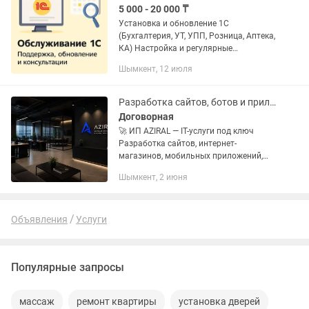
5 000 - 20 000 ₸
Установка и обновление 1С
(Бухгалтерия, УТ, УПП, Розница, Аптека,
КА) Настройка и регулярные
обновления Оптимизация под ваш
Шымкент, 12 июля
бизнес Установка SQL Server 1C
Профессиональная настройка базы...
Разработка сайтов, ботов и приложений
Договорная
🚀 ИП AZIRAL — IT-услуги под ключ
Разработка сайтов, интернет-
магазинов, мобильных приложений,
-ботов, CRM-систем и автоматизации
Шымкент, 2 июня
бизнес-процессов. 💻 Компьютерная
помощь онлайн и на выезд: •...
Объявления
Услуги
Популярные запросы
массаж
ремонт квартиры
установка дверей