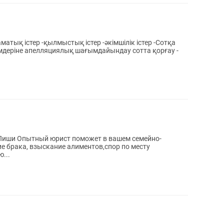
кімдеріне апелляциялық шағымдайындау сотта қорғау -
/Пиши Опытный юрист поможет в вашем семейно-
ие брака, взыскание алиментов,спор по месту
...