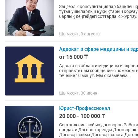
Заңгерлік консультациялар банкпен кр
тұтынушылардың құқықтарын қорғау о
барлық деңгейдегі соттарда іс жүргізу..
Шымкент, 3 августа
Адвокат в сфере медицины и зд
от 15 000 ₸
Адвокат в области медицины и здравоохранения. Хотите получить к
отправьте нам сообщение с номером т
течение 10 минут. Мы оказываем...
Шымкент, 30 июня
Юрист-Профессионал
20 000 - 100 000 ₸
Составление любых договоров Работа
продажи Договор аренды Договор ока
Договор займа Договор залога Догово