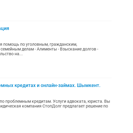
ация
менты - Взыскание долгов -
ьство на...
емных кредитах и онлайн-займах. Шымкент.
о проблемным кредитам. Услуги адвоката, юриста. Вы
ридическая компания СтопДолг предлагает решение по