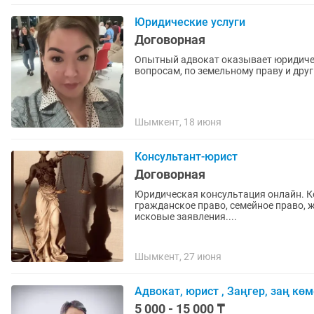
Юридические услуги
Договорная
Опытный адвокат оказывает юридичес
вопросам, по земельному праву и друг
Шымкент, 18 июня
Консультант-юрист
Договорная
Юридическая консультация онлайн. Консультации по вопросам: защиты прав потребителя,
гражданское право, семейное право, жилищное право и т.д
исковые заявления....
Шымкент, 27 июня
Адвокат, юрист , Заңгер, заң көм
5 000 - 15 000 ₸