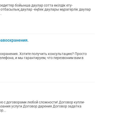
едиттер бойынша даулар сотта өкілдік ету-
тбасылық даулар -еңбек даулары мұрагерлік даулар
.
равоохранения.
онсультацию? Просто
елефона, и мы гарантируем, что перезвоним вам в
ю с договорами любой сложности! Договор купли-
зания услуги Договор дарения Договор задатка
р...