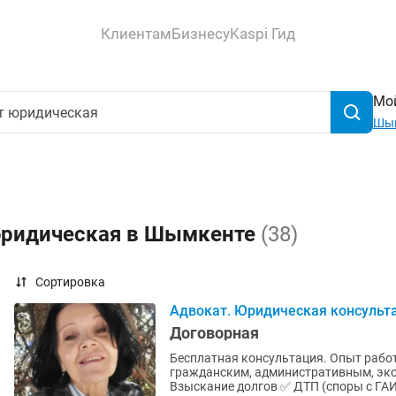
Клиентам
Бизнесу
Kaspi Гид
Мой
Шы
юридическая в Шымкенте
(38)
Сортировка
Адвокат. Юридическая консульт
Договорная
Бесплатная консультация. Опыт работы более 30 лет. Юридиче
гражданским, административным, экономиче
Взыскание долгов ✅ ДТП (споры с ГАИ,