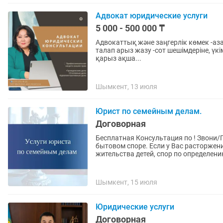
Адвокат юридические услуги
5 000 - 500 000 ₸
Адвокаттық және заңгерлік көмек -азаматық істер -қылмыстық істер -әкімшілік істер -Сотқа
талап арыз жазу -сот шешімдеріне, ү
қарыз ақша...
Шымкент, 13 июля
Юрист по семейным делам.
Договорная
Бесплатная Консультация по ! Звони
бытовом споре. Если у Вас расторжен
жительства детей, спор по определению
Шымкент, 15 июля
Юридические услуги
Договорная