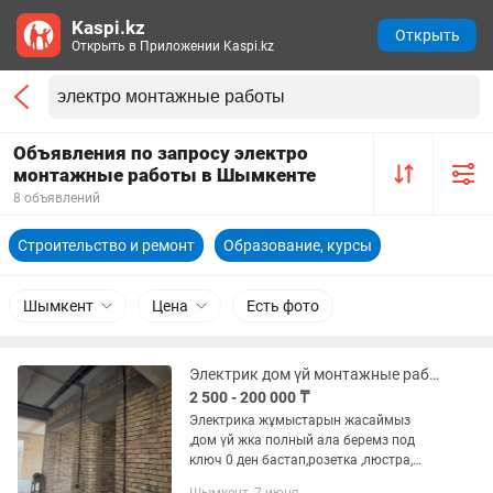
Kaspi.kz
Открыть
Открыть в Приложении Kaspi.kz
Объявления по запросу электро
монтажные работы в Шымкенте
8 объявлений
Строительство и ремонт
Образование, курсы
Шымкент
Цена
Есть фото
Электрик дом үй монтажные работы
2 500 - 200 000 ₸
Электрика жұмыстарын жасаймыз
,дом үй жка полный ала беремз под
ключ 0 ден бастап,розетка ,люстра,
монтаж кабел тарту любой жұмыс