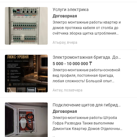
коттеджей. Обратитесь к...
Услуги электрика
Договорная
Электро монтажные работы квартир и
домов протяжка кабеля от столба до
счётчика зборка щитка штробления
стен и прокладка кабеля по проектам
Атырау, вчера
(по схеме) замени старых проводок по
евро стандартом...
Электромонтажная бригада. Документы и Гарантия!
5 000 - 10 000 000 ₸
Электро-монтажные работы-основной
вид профиля, постоянная бригада,
любая сложность! Большой опыт
работы, промышленный монтаж,
Актау, позавчера
монтаж частных объектов и субъектов.
При работе предоставляем всю...
Подключение щитов для гибридов электромобилей.Электро-монтажные работы
Договорная
Электро-монтажные работы Штроба
Гофра Разводка Также выполняем
Демонтаж Квартир Домов Отделочные
работы Под ключ Квартиры Дома