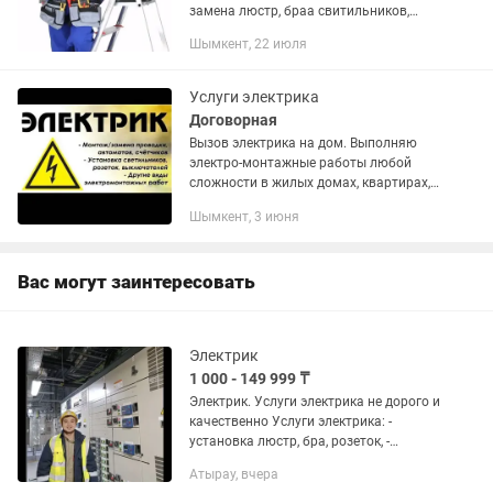
замена люстр, браа свитильников,
выключателей, розеток, датчиков
Шымкент, 22 июля
движения, счетчиков и
электропровотки в квартирах (77, 101,
103, 105, 121...
Услуги электрика
Договорная
Вызов электрика на дом. Выполняю
электро-монтажные работы любой
сложности в жилых домах, квартирах,
офисах, коттеджах и т.д. Подключение
Шымкент, 3 июня
электро-печей, водонагревателей,
бойлеров и электро плитов....
Вас могут заинтересовать
Электрик
1 000 - 149 999 ₸
Электрик. Услуги электрика не дорого и
качественно Услуги электрика: -
установка люстр, бра, розеток, -
проводка кабелей, - полный спектр
Атырау, вчера
электро-монтажных работ для домов и