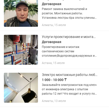
Договорная
Ремонт замена выключателей и
розеток. Монтажные работы.
Установка люстры бра споты уличные
фонари. Устранение короткого
Алматы, 15 июля
замыкания. Замена автоматов. Сборка
эл-щитов. Замена и установка эл —
счетчиков...
Услуги проектирование и монтажа сантехнических,электрических работ
Договорная
Проектирование и монтаж
сантехнических систем
отопления,Водопроводов,наружных и
внутренних Канализации под
Астана, 15 июля
ключ.электро монтажные работы
частных домов и квартир(по
дизайну).Установка газовых каталов...
Электро монтажные работы любой сложности
1 000 - 10 000 ₸
Заказывайте электромонтаж под ключ
от инженера-электрика с опытом
работы 12 лет! Что входит в услугу под
ключ: 1. Составлю для вас проект
Алматы, 13 июля
электромонтажных работ. Либо
сделаю аудит существующего...