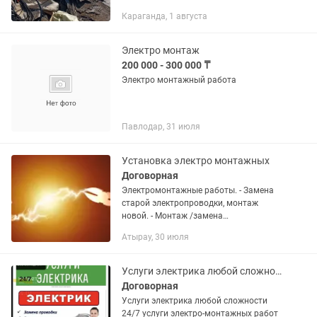
инвалидам многодетным семьям ,и
Караганда, 1 августа
молодым Парам скидки до 50 %.
Писать на работаем по всей...
Электро монтаж
200 000 - 300 000 ₸
Электро монтажный работа
Павлодар, 31 июля
Установка электро монтажных
Договорная
Электромонтажные работы. - Замена
старой электропроводки, монтаж
новой. - Монтаж /замена
электрощитов, автоматов - Монтаж
Атырау, 30 июля
наружного освещения - Установка LED
освещения, декоративного освещения
-...
Услуги электрика любой сложности 24/7
Договорная
Услуги электрика любой сложности
24/7 услуги электро-монтажных работ