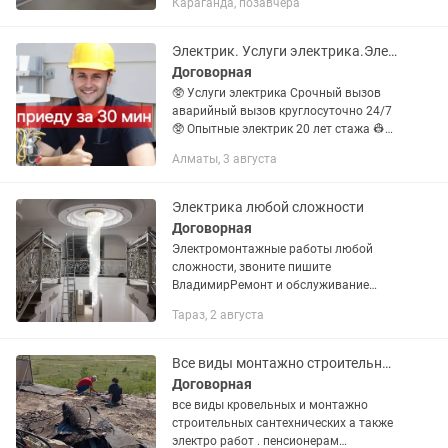
Караганда, позавчера
Официальные помещения Цены ниже
рыночных Наличный и безналичный
расчёт.
Электрик. Услуги электрика.Электрик на дом. Электрик в Алматы круглосуточно
Договорная
🥸 Услуги электрика Срочный вызов
аварийный вызов круглосуточно 24/7
🥸 Опытные электрик 20 лет стажа 👷
Электрик Алматы. 👷
Алматы, 3 августа
Электромонтажные работы. ⚡️
Генератор стабилизатор ИБП Авр
КипИа Сборка...
Электрика любой сложности
Договорная
Электромонтажные работы любой
сложности, звоните пишите
ВладимирРемонт и обслуживание
силовых трансформаторов замена
Тараз, 2 августа
масла,капитальный аварийный
ремонт...Ремонт и подключение кран
балок переделка на...
Все виды монтажно строительных кровельных сантехнических и электро работ
Договорная
все виды кровельных и монтажно
строительных сантехнических а также
электро работ . пенсионерам