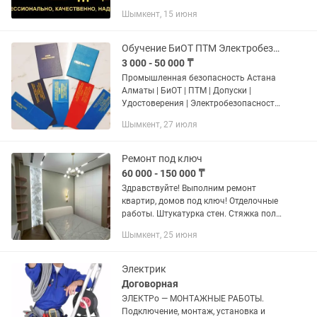
Шымкент, 15 июня
Обучение БиОТ ПТМ Электробезопасность
3 000 - 50 000 ₸
Промышленная безопасность Астана
Алматы | БиОТ | ПТМ | Допуски |
Удостоверения | Электробезопасность
| Обучение рабочих Охрана труда |
Шымкент, 27 июля
Промбез | Корочки | Работы на высоте
| Повышение квалификации |...
Ремонт под ключ
60 000 - 150 000 ₸
Здравствуйте! Выполним ремонт
квартир, домов под ключ! Отделочные
работы. Штукатурка стен. Стяжка пола,
наливной пол. Шпаклевка стен Монтаж
Шымкент, 25 июня
гипсокартона. Ламинат Паркет
Электро-монтажные...
Электрик
Договорная
ЭЛЕКТРо — МОНТАЖНЫЕ РАБОТЫ.
Подключение, монтаж, установка и