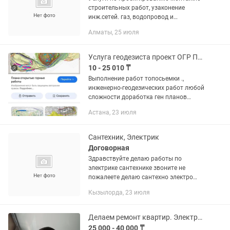
строительных работ, узаконение
инж.сетей. газ, водопровод и
электричество.
Алматы, 25 июля
Услуга геодезиста проект ОГР ПГР вопросы по бизнес плану и идей консул.0
10 - 25 010 ₸
Выполнение работ топосьемки .,
инженерно-геодезических работ любой
сложности доработка ген планов
.ТОПОСЬЕМКА .Выполняю проекты и
Астана, 23 июля
чертежи схемы любой сложности
Инженер проектировщик составляем
План...
Сантехник, Электрик
Договорная
Здравствуйте делаю работы по
электрике сантехнике звоните не
пожалеете делаю сантехно электро
монтажные работы быстро и окуратно
Кызылорда, 23 июля
Делаем ремонт квартир. Электрика Декоративные штукатурки леонардо,шелк.
25 000 - 40 000 ₸