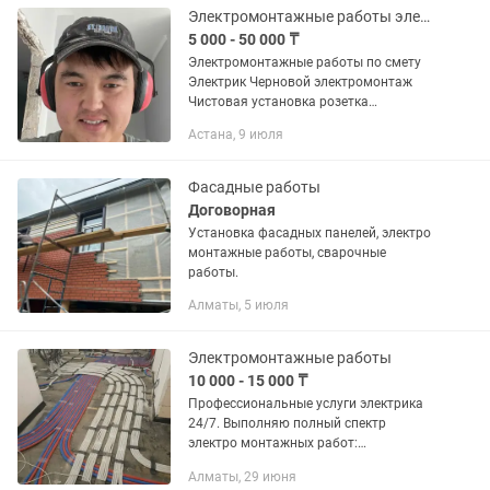
Электромонтажные работы электрик установка розеток вык-ли трек магнитные
5 000 - 50 000 ₸
Электромонтажные работы по смету
Электрик Черновой электромонтаж
Чистовая установка розетка
выключатель люстра бра электро
Астана, 9 июля
плита При себе имеем стремянки леса
6м инструменты Монтажный работы
по...
Фасадные работы
Договорная
Установка фасадных панелей, электро
монтажные работы, сварочные
работы.
Алматы, 5 июля
Электромонтажные работы
10 000 - 15 000 ₸
Профессиональные услуги электрика
24/7. Выполняю полный спектр
электро монтажных работ:
диагностика, ремонт электрики, замена
Алматы, 29 июня
старой электропроводки, розетка и