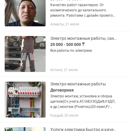
Качество работ гарантирую. От
косметического до капитального
ремонта. Работаем с дизайн проектом.
Делаем электро монтажные
Алматы, 21 июля
работы.Красим стеный любой
сложности. Звоните или пишите .
Электро монтажные работы, сантехника
20 000 - 500 000 ₸
Все работы по электрике
Астана, 21 июля
Электро-монтажные работы
Договорная
Электро монтаж, установка и сборка
щитков(Сч.учета.АТ/АВ,УЗО,ДиФ,УЗДП,
и др.).монтаж (Розеток,LED-ламп,Р/
коробок, проводки) в домах и
Кордай, 20 июля
квартирах.Выезд и консультация
Платно.
Услуги электрики Быстро и качественно