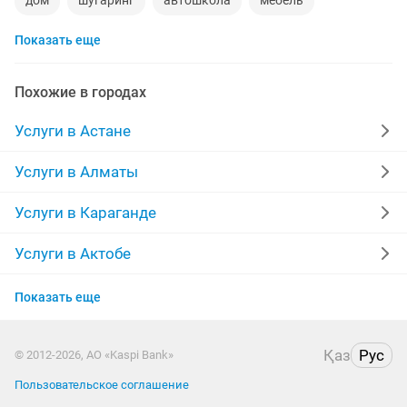
дом
шугаринг
автошкола
мебель
Показать еще
сантехник
сиделки
квартиры в рассрочку
мебель на заказ
установка кондиционеров
Похожие в городах
уколы на дому
вывоз мусора
кредиты
Услуги в Астане
москитные сетки
ремонт окон
ворота
Услуги в Алматы
ремонт стиральных машин
диван
Услуги в Караганде
грузоперевозки газель
манипулятор
тамада
Услуги в Актобе
Услуги в Актау
реставрация мебели
прихожая
двери
Показать еще
Услуги в Таразе
сборка мебели
ремонт
компьютер
кухни
Қаз
Рус
© 2012-2026, АО «Kaspi Bank»
Услуги в Атырау
Пользовательское соглашение