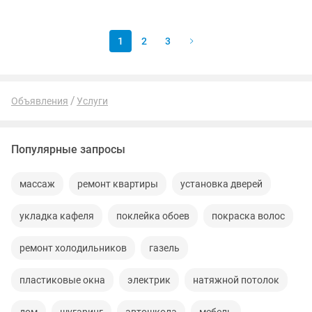
вклучатель.Сборка
электрошитов,замена...
1
2
3
Объявления
Услуги
Популярные запросы
массаж
ремонт квартиры
установка дверей
укладка кафеля
поклейка обоев
покраска волос
ремонт холодильников
газель
пластиковые окна
электрик
натяжной потолок