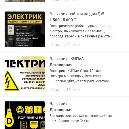
Шымкент, 7 июня
жасай беремыз ,автомат орнату
ауыстыру,ровный монтаж адемі ,
Электрик работы на дом.!))!!
1 500 - 5 000 ₸
Электрические работы дома.розетки,
люстры, выключатели автоматы,
провода, кабели, монтажные работы,
реле напряжения, автоматические
Шымкент, 20 июня
выключатели, автозащита
напряжения, протяжка кабеля,
установка...
Электрик - КИПиА
Договорная
Электрик - КИПиА Стаж 13-жыл
Электро-монтаждық жұмыстар
380/220-В, үйге, квартираға монтаж
жүргізу, автомат, выключатель,
Шымкент, 17 июля
розетка ауыстыру, счётчик қою, үзілген
кабельдерді алмастыру, лэд...
Электрик
Договорная
Все виды электро монтажных работы
любой сложности 💡⚡️🔌