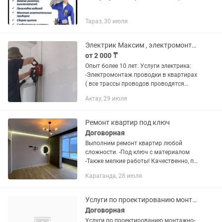
Тараз, 30 июля
Электрик Максим , электромонтаж квартир , офисов, устранение дефектов
от 2 000 ₸
Опыт более 10 лет. Услуги электрика:
-Электромонтаж проводки в квартирах
( все трассы проводов проводятся
строго по лазерному уровню,
Актау, 29 июля
крепление проводов на потолке только
совместно с газовым...
Ремонт квартир под ключ
Договорная
Выполним ремонт квартир любой
сложности. -Под ключ с материалом
-Также мелкие работы! Качественно, по
доступным ценам и в срок! 1.
Караганда, 28 июля
Выравнивание пола 2. Возведение стен
и перегородок 3....
Услуги по проектированию монт.-стр. работ и узаконение. Газ, вода и электр
Договорная
Услуги по проектированию монтажно-