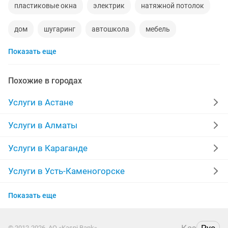
пластиковые окна
электрик
натяжной потолок
дом
шугаринг
автошкола
мебель
Показать еще
ремонт телевизоров
сантехник
сиделки
квартиры в рассрочку
мебель на заказ
Похожие в городах
установка кондиционеров
уколы на дому
Услуги в Астане
вывоз мусора
кредиты
москитные сетки
Услуги в Алматы
ремонт окон
ворота
ремонт стиральных машин
Услуги в Караганде
диван
грузоперевозки газель
манипулятор
Услуги в Усть-Каменогорске
Услуги в Актобе
тамада
реставрация мебели
прихожая
Показать еще
Услуги в Костанае
двери
сборка мебели
ремонт
компьютер
© 2012-2026, АО «Kaspi Bank»