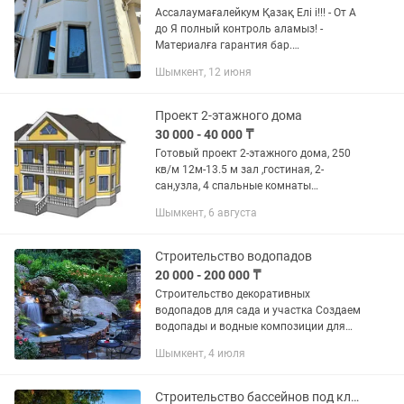
Ассалаумағалейкум Қазақ Елі і!!! - От А
до Я полный контроль аламыз! -
Материалға гарантия бар.
Керамогранит сайдинг дождик жидкий
Шымкент, 12 июня
травертин - 1 слой кафель ный клей - 2
слой жидкий травертин -...
Проект 2-этажного дома
30 000 - 40 000 ₸
Готовый проект 2-этажного дома, 250
кв/м 12м-13.5 м зал ,гостиная, 2-
сан,узла, 4 спальные комнаты
кухня,при желание можно сделать
Шымкент, 6 августа
пятую спальную,полный проект с
расчетами расхода
кирпичей,кубатуры...
Строительство водопадов
20 000 - 200 000 ₸
Строительство декоративных
водопадов для сада и участка Создаем
водопады и водные композиции для
частных домов и ландшафтных
Шымкент, 4 июля
участков под ключ — от идеи до
полного запуска. Выполняем:
•Декоративные...
Строительство бассейнов под ключ