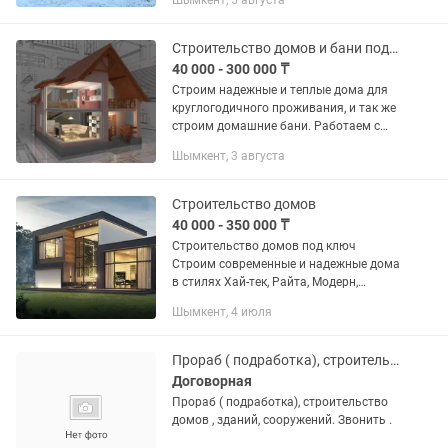
Шымкент, 5 августа
полный цикл работ — от разработки
проекта до сдачи готового объекта.
Сочетаем...
Строительство домов и бани под ключ
40 000 - 300 000 ₸
Строим надежные и теплые дома для
круглогодичного проживания, и так же
строим домашние бани. Работаем с
проектами любой сложности — от
Шымкент, 3 августа
небольших дачных домов до
просторных коттеджей. •
Строительство...
Строительство домов
40 000 - 350 000 ₸
Строительство домов под ключ
Строим современные и надежные дома
в стилях Хай-тек, Райта, Модерн,
Классика и других архитектурных
Шымкент, 4 июля
направлениях. Полный комплекс услуг:
— Проектирование и разработка...
Прораб ( подработка), строительство домов
Договорная
Прораб ( подработка), строительство
домов , зданий, сооружений. Звонить .