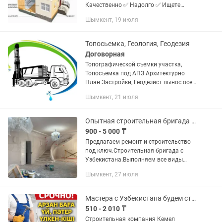
Качественно ✅ Надолго ✅ Ищете
современный, энергоэффективный и
Шымкент, 19 июля
доступный дом? Мы проектируем и
строим дома из СИП-панелей (ОСП,
ГСП,...
Топосьемка, Геология, Геодезия
Договорная
Топографической съемки участка,
Топосъемка под АПЗ Архитектурно
План Застройки, Геодезист вынос осей
колонны здания,дома,осей трассы .
Шымкент, 21 июля
Сопровождение строительства.
Геология для проектирования...
Опытная строительная бригада помогаем сделать ремонт и стройка под ключ.
900 - 5 000 ₸
Предлагаем ремонт и строительство
под ключ.Строительная бригада с
Узбекистана.Выполняем все виды
строительных работ, быстро и в срок.
Шымкент, 27 июля
Наши услуги: Черновые работы,
Стяжка, штукатурка, перегородки....
Мастера с Узбекистана будем строить от и до,дом,квартир,склады,баня и т.д
510 - 2 010 ₸
Строительная компания Кемел