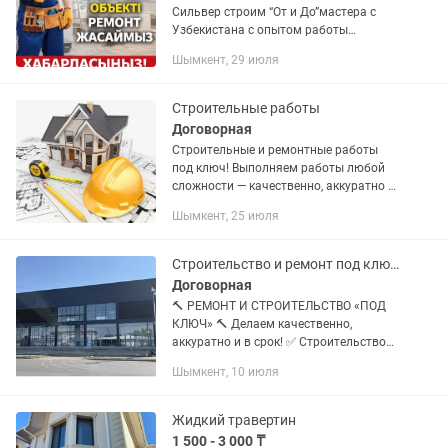
Сильвер строим “От и До”мастера с
Узбекистана с опытом работы
выполняет любые строительные
Шымкент, 29 июля
работы: Строим с материалами с нуля
до под ключ Вы отдыхаете а мы...
Строительные работы
Договорная
Строительные и ремонтные работы
под ключ! Выполняем работы любой
сложности — качественно, аккуратно и
в срок: косметический ремонт Мягкая
Шымкент, 25 июля
кровля крыш Кровля крыш
Профнастилом Строительство с нуля...
Строительство и ремонт под ключ. Строем ВСЕ
Договорная
🔨 РЕМОНТ И СТРОИТЕЛЬСТВО «ПОД
КЛЮЧ» 🔨 Делаем качественно,
аккуратно и в срок! ✅ Строительство
любой сложности ✅ Ремонт квартир и
Шымкент, 10 июля
домов «под ключ» ✅
Электромонтажные работы ✅
Отопление (монтаж,...
Жидкий травертин
1 500 - 3 000 ₸