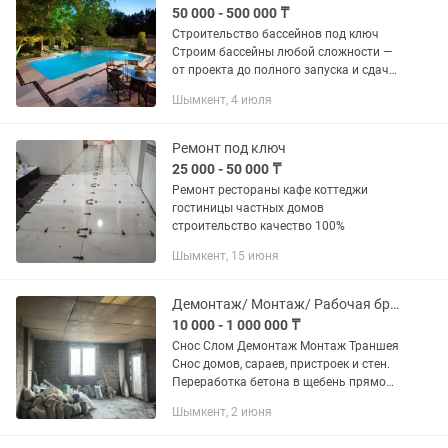
50 000 - 500 000 ₸
Строительство бассейнов под ключ
Строим бассейны любой сложности —
от проекта до полного запуска и сдачи
объекта. Работаем с частными
Шымкент, 4 июля
домами, банными комплексами и
коммерческими...
Ремонт под ключ
25 000 - 50 000 ₸
Ремонт рестораны кафе коттеджи
гостиницы частных домов
строительство качество 100%
Шымкент, 15 июня
Демонтаж/ Монтаж/ Рабочая бригада
10 000 - 1 000 000 ₸
Снос Слом Демонтаж Монтаж Траншея
Снос домов, сараев, пристроек и стен.
Переработка бетона в щебень прямо
на месте (своя дробильная машина —
Шымкент, 2 июня
экономим ваши деньги на вывозе!).
Полная подготовка...