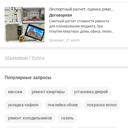
Диаметр патрона: 13...
Экспертный расчет, оценка ремонта помещения под ключ!
Договорная
Сметный расчет стоимости ремонта
для планирование бюджета, при
покупке квартиры ,дома, офиса, любых
жилых и не жилых помещений,оценка
Шымкент, 21 июля
ущерба при пожаре,потопе,порче
ремонта квартирантами.Поэтапный...
Объявления
Услуги
Популярные запросы
массаж
ремонт квартиры
установка дверей
укладка кафеля
поклейка обоев
покраска волос
ремонт холодильников
газель