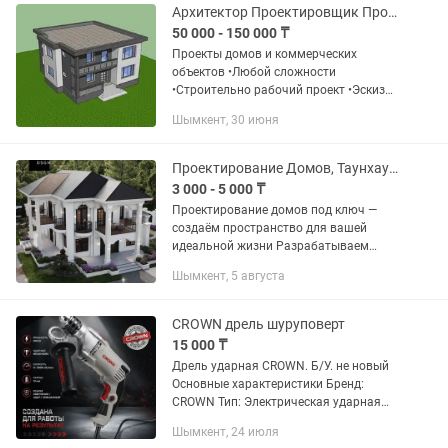
Архитектор Проектировщик Проекты домов коммерческих объектов
50 000 - 150 000 ₸
Проекты домов и коммерческих
объектов •Любой сложности
•Строительно рабочий проект •Эскиз
•Коммерческий проекты •Готовые
Шымкент, 30 июня
проекты •Проекты по вашему
индивидуальному •Заказу за
доступные...
Проектирование Домов, Таунхаусов, Коттеджей, Коммерческих объектов
3 000 - 5 000 ₸
Проектирование домов под ключ —
создаём пространство для вашей
идеальной жизни Разрабатываем
индивидуальные проекты жилых
Шымкент, 5 августа
домов любой сложности: от уютных
одноэтажных коттеджей до
современных двух- и...
CROWN дрель шуруповерт
15 000 ₸
Дрель ударная CROWN. Б/У. не новый
Основные характеристики Бренд:
CROWN Тип: Электрическая ударная
дрель Питание: 220–240 В, от сети Тип
Шымкент, 24 июля
патрона: Ключевой, металлический