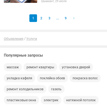
Шымкент, 29 июля
қаржылық,
қызметтік(жемқорлық)және басқа
қылмыстарды сотқа дейінгі...
1
2
3
...
9
Объявления
Услуги
Популярные запросы
массаж
ремонт квартиры
установка дверей
укладка кафеля
поклейка обоев
покраска волос
ремонт холодильников
газель
пластиковые окна
электрик
натяжной потолок