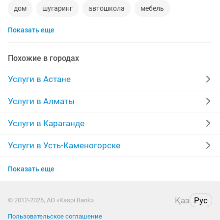
дом
шугаринг
автошкола
мебель
Показать еще
сантехник
сиделки
квартиры в рассрочку
мебель на заказ
установка кондиционеров
Похожие в городах
уколы на дому
вывоз мусора
москитные сетки
Услуги в Астане
ремонт окон
ворота
ремонт стиральных машин
Услуги в Алматы
диван
грузоперевозки газель
курсы массажа
Услуги в Караганде
манипулятор
тамада
реставрация мебели
Услуги в Усть-Каменогорске
Услуги в Актобе
прихожая
двери
сборка мебели
ремонт
Показать еще
Услуги в Актау
компьютер
кухни
Қаз
Рус
© 2012-2026, АО «Kaspi Bank»
Услуги в Костанае
Пользовательское соглашение