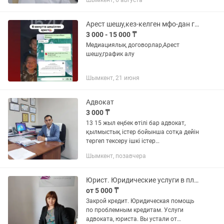
Шымкент, 6 августа
государственных и негосударственных
органах. Защищаю интересы как
физических так и...
Арест шешу,кез-келген мфо-дан график алу
3 000 - 15 000 ₸
Медиациялық договорлар,Арест
шешу,график алу
Шымкент, 21 июня
Адвокат
3 000 ₸
13 15 жыл еңбек өтілі бар адвокат,
қылмыстық істер бойынша сотқа дейін
тергеп тексеру ішкі істер
басқармасында және қылмыстық істер
Шымкент, позавчера
бойынша соттарда жәбірленуші және
сотталушы тарапынан мүддесін...
Юрист. Юридические услуги в племных кредитах и онлайн-займах. Шымкент.
от 5 000 ₸
Закрой кредит. Юридическая помощь
по проблемным кредитам. Услуги
адвоката, юриста. Вы устали от