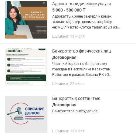
(коллекторские...
Адвокат юридические услуги
5 000 - 500 000 ₸
Адвокаттық және заңгерлік көмек
-азаматық істер -қылмыстық істер
-әкімшілік істер -Сотқа талап арыз жазу
-сот шешімдеріне, үкімдеріне
Шымкент, 13 июля
апелляциялық шағымдайындау сотта
қорғау - қарыз ақша...
Банкротство физических лиц
Договорная
Частный юрист по банкротству
граждан в Республике Казахстан.
Работаю в рамках Закона РК «О
восстановлении платёжеспособности и
Шымкент, 22 июня
банкротстве граждан». Помогу в трёх
ситуациях: Внесудебное банкротство
—...
Банкроттық соттан тыс
Договорная
Банкротства внесудебное
Шымкент, 13 июля