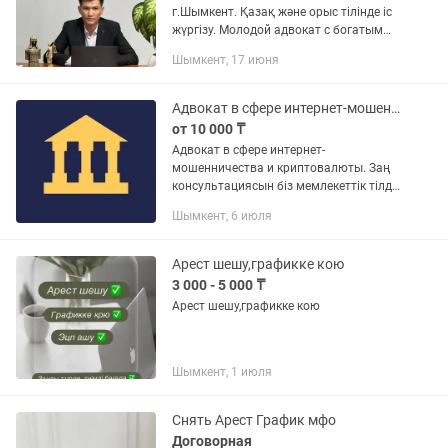
г.Шымкент. Қазақ және орыс тілінде іс
жүргізу. Молодой адвокат с богатым
опытом и с умением мыслить
Шымкент, 17 июня
критически и не стандартно. Умею
быстро вникать в ситуацию,
оперативно...
Адвокат в сфере интернет-мошенничества
от 10 000 ₸
Адвокат в сфере интернет-
мошенничества и криптовалюты. Заң
консультациясын біз мемлекеттік тілде
қазақша, және орыс тілінде береміз.
Шымкент, 6 июля
Сфера деятельности адвоката: Если вы
столкнулись с...
Арест шешу,графикке кою
3 000 - 5 000 ₸
Арест шешу,графикке кою
Шымкент, 1 июля
Снять Арест График мфо
Договорная