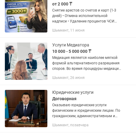
от 2 000 ₸
Снятие арестов со счетов и карт (1-3
дней) • Отмена исполнительной
надписи • Удаление процентов ЧСИ
(экономия до 25%) • Прекращение
Шымкент, 11 июня
удержаний из заработной платы /
разблокировка счетов • Составление...
Услуги Медиатора
10 000 - 5 000 000 ₸
Медиация является наиболее мягкой
формой альтернативного разрешения
споров. Во время процедуры медиации
стороны, участвующие в конфликте,
Шымкент, 26 июня
самостоятельно приходят к
взаимовыгодному решению,
опираясь...
Юридические услуги
Договорная
Оказываю юридические услуги
физическим и юридическим лицам. По
гражданским, административным и
уголовным делам. ГРАЖДАНСКИЕ
Шымкент, позавчера
ДЕЛА. Бракоразводные; Раздел
имущества; Взыскание долгов