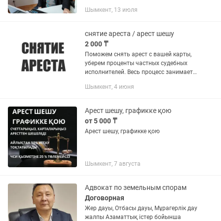
кредитов и микрозаймов Юридическая
Шымкент, 13 июля
компания СтопДолг предлагает
решение по проблемным...
снятие ареста / арест шешу
2 000 ₸
Поможем снять арест с вашей карты,
уберем проценты частных судебных
исполнителей. Весь процесс занимает
от 1 до 5 рабочих дней. Пишем на .
Шымкент, 4 июня
Если не сможем снять арест, то вернем
ваши деньги Работаю...
Арест шешу, графикке қою
от 5 000 ₸
Арест шешу, графикке қою
Шымкент, 7 августа
Адвокат по земельным спорам
Договорная
Жер дауы, Отбасы дауы, Мұрагерлік дау
жалпы Азаматтық істер бойынша