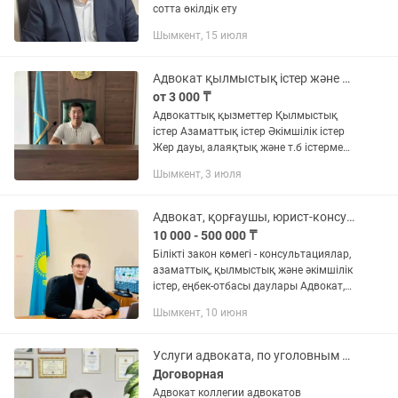
сотта өкілдік ету
Шымкент, 15 июля
Адвокат қылмыстық істер және т.б істер бойынша
от 3 000 ₸
Адвокаттық қызметтер Қылмыстық
істер Азаматтық істер Әкімшілік істер
Жер дауы, алаяқтық және т.б істермен
айналысамыз Хабарласа беріңіздер!
Шымкент, 3 июля
Адвокат, қорғаушы, юрист-консультант, заң көмегі
10 000 - 500 000 ₸
Білікті закон көмегі - консультациялар,
азаматтық, қылмыстық және әкімшілік
істер, еңбек-отбасы даулары Адвокат,
юрист-консультант, законгер
Шымкент, 10 июня
Профессиональная юридическая
помощь в гражданском,...
Услуги адвоката, по уголовным и гражданским делам.
Договорная
Адвокат коллегии адвокатов