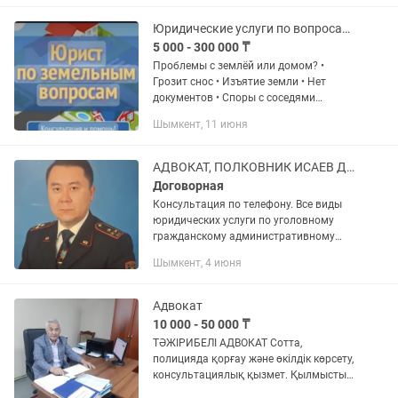
Юридические услуги по вопросам, связанным с земельными правоотношениями.
5 000 - 300 000 ₸
Проблемы с землёй или домом? •
Грозит снос • Изъятие земли • Нет
документов • Споры с соседями
Поможем защитить ваше имущество и
Шымкент, 11 июня
права. Жеріңізбен немесе үйіңізбен
проблемалар бар ма? • Құлату...
АДВОКАТ, ПОЛКОВНИК ИСАЕВ Д. Защита на 100%
Договорная
Консультация по телефону. Все виды
юридических услуги по уголовному
гражданскому административному
праву. Обеспечение экономической
Шымкент, 4 июня
безопасности, аутсорсинг. Гарантия
качества защиты интересов, более...
Адвокат
10 000 - 50 000 ₸
ТӘЖІРИБЕЛІ АДВОКАТ Сотта,
полицияда қорғау және өкілдік көрсету,
консультациялық қызмет. Қылмыстық
істер бойынша: экономикалық,