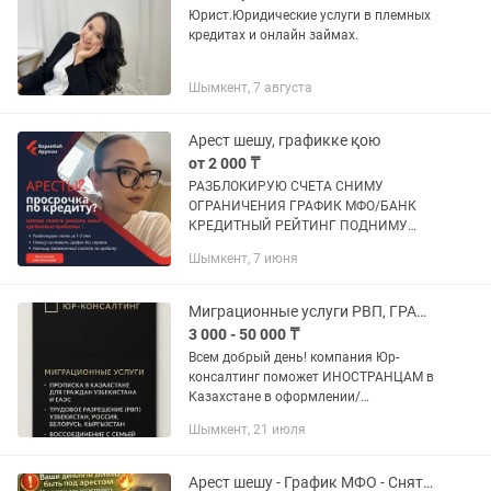
Юрист.Юридические услуги в племных
кредитах и онлайн займах.
Шымкент, 7 августа
Арест шешу, графикке қою
от 2 000 ₸
РАЗБЛОКИРУЮ СЧЕТА СНИМУ
ОГРАНИЧЕНИЯ ГРАФИК МФО/БАНК
КРЕДИТНЫЙ РЕЙТИНГ ПОДНИМУ
отменю ИСПОЛНИТЕЛЬНУЮ
Шымкент, 7 июня
НАДПИСЬ Бесплатная консультация:
📞
Миграционные услуги РВП, ГРАЖДАНСТВО
3 000 - 50 000 ₸
Всем добрый день! компания Юр-
консалтинг поможет ИНОСТРАНЦАМ в
Казахстане в оформлении/
сопровождении всех необходимых
Шымкент, 21 июля
юридических/миграционных
документов, для законного
прибывания в Республике...
Арест шешу - График МФО - Снятие ареста