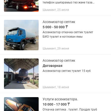
телефон шығарамыз тез және таза
қызмет көрсетеміз хабаоласыңыз
Шымкент, 25 июля
Очистка туалет, септик быстро и
качественно. Шланг 50 метр. 24/7
Туалет,...
Ассенизатор септик
5 000 - 50 000 ₸
Ассенизатор откачка септик туалет
БИО туалет и котлован ямы
Шымкент, 29 июня
Ассенизатор септик
Договорная
Ассенизатор септик туалет 15 куб
Шымкент, 18 июня
Услуги ассенизатора.
10 000 - 17 000 ₸
Откачка септика . туалет. Продув труб