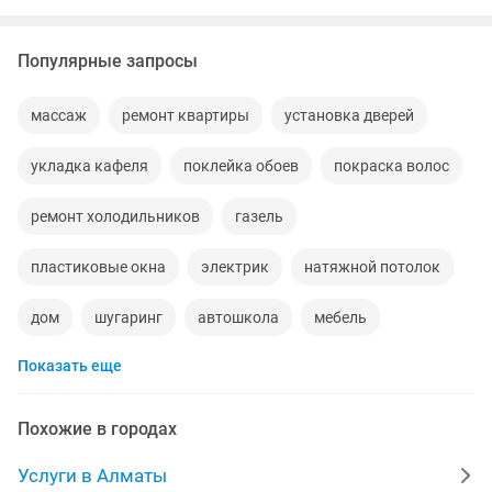
Популярные запросы
массаж
ремонт квартиры
установка дверей
укладка кафеля
поклейка обоев
покраска волос
ремонт холодильников
газель
пластиковые окна
электрик
натяжной потолок
дом
шугаринг
автошкола
мебель
Показать еще
ремонт телевизоров
сантехник
сиделки
квартиры в рассрочку
мебель на заказ
Похожие в городах
установка кондиционеров
уколы на дому
Услуги в Алматы