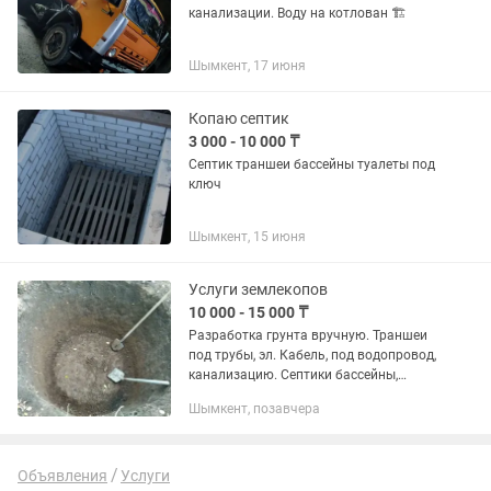
канализации. Воду на котлован 🏗️
Шымкент, 17 июня
Копаю септик
3 000 - 10 000 ₸
Септик траншеи бассейны туалеты под
ключ
Шымкент, 15 июня
Услуги землекопов
10 000 - 15 000 ₸
Разработка грунта вручную. Траншеи
под трубы, эл. Кабель, под водопровод,
канализацию. Септики бассейны,
выгребные ямы, туалеты. Низкие цены
Шымкент, позавчера
качество работы.
Объявления
Услуги