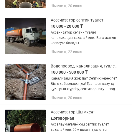
разводку,ставим обогревающий
Шымкент, 20 июня
кабель,замена труб, установка
сантехники и так далее.
Ассенизатор септик туалет
10 000 - 20 000 ₸
Ассенизатор септик туалет
канализация тазалаймыз. Бага жагын
келисуге болады
Шымкент, 22 июля
Водопровод, канализация, туалет, септик под ключ
100 000 - 500 000 ₸
Канализация жоқ па? Септик керек пе?
Бізге хабарласыңыз! Траншея қазу, су
құбырын жүргізу, септик орнату — под
ключ істейміз. Уақытты созбаймыз,
Шымкент, 20 июня
сапамен жұмыс жасаймыз. Бағасы
келісімді. Шымкент...
Ассенизатор Шымкент
Договорная
Ассалаумағалейкум септик туалет
тазалаймыз 50м шланг туалеттен