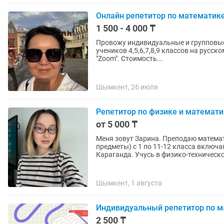
Онлайн репетитор по математик
1 500 - 4 000 ₸
Провожу индивидуальные и групповые 
учеников 4,5,6,7,8,9 классов на русс
"Zoom". Стоимость...
Шымкент, 26 июля
Репетитор по физике и математике
от 5 000 ₸
Меня зовут Зарина. Преподаю матема
предметы) с 1 по 11-12 класса включая колледжам. Закончила
Караганда. Учусь в физико-техническо
Шымкент, 1 августа
Индивидуальный репетитор по ма
2 500 ₸