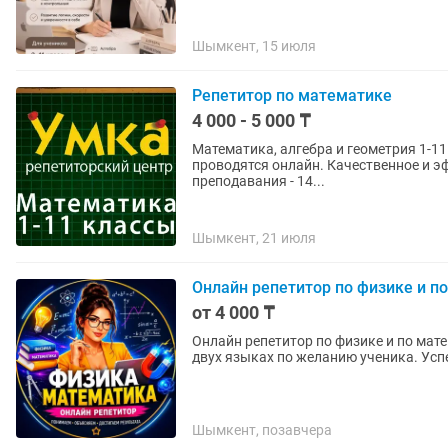
Шымкент, 15 июля
Репетитор по математике
4 000 - 5 000 ₸
Математика, алгебра и геометрия 1-1
проводятся онлайн. Качественное и эффективное обучение. Доступное объяснение. Опыт
преподавания - 14...
Шымкент, 21 июля
Онлайн репетитор по физике и п
от 4 000 ₸
Онлайн репетитор по физике и по математике. Опыт работы: 5лет+ Уроки пр
двух 
Шымкент, позавчера