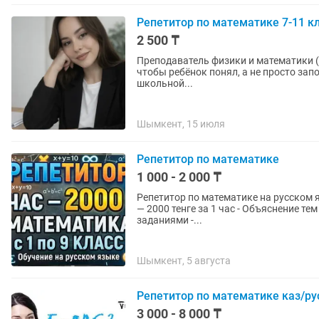
Репетитор по математике 7-11 к
2 500 ₸
Преподаватель физики и математики (7–11 классы) Объясняю фи
чтобы ребёнок понял, а не просто запомнил формулы. Помогаю:
школьной...
Шымкент, 15 июля
Репетитор по математике
1 000 - 2 000 ₸
Репетитор по математике на русском языке для 
— 2000 тенге за 1 час - Объяснение тем простым и понятным языком - Помощь с домашними
заданиями -...
Шымкент, 5 августа
Репетитор по математике каз/ру
3 000 - 8 000 ₸