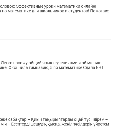
головок: Эффективные уроки математики онлайн!
 по математике для школьников и студентов! Помогаю:
а Легко нахожу общий язык с учениками и объясняю
ике. Окончила гимназию, 5 по математике Сдала ЕНТ
ке сабақтар – Қиын тақырыптарды оңай түсіндірем –
ін – Есептерді шешудің қысқа, жеңіл тәсілдерін үйретем