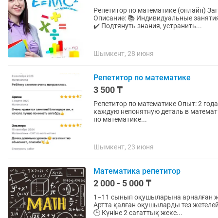
Репетитор по математике (онлайн) За
Описание: 📚 Индивидуальные занятия
✔️ Подтянуть знания, устранить...
Шымкент, 28 июня
Репетитор по математике
3 500 ₸
Репетитор по математике Опыт: 2 год
каждую непонятную деталь в математ
по математике...
Шымкент, 23 июня
Математика репетитор
2 000 - 5 000 ₸
1–11 сынып оқушыларына арналған же
Артта қалған оқушыларды тез жетелейм
🕒 Күніне 2 сағаттық жеке...