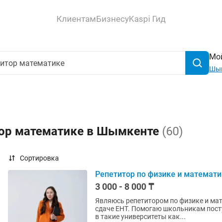
Клиентам
Бизнесу
Kaspi Гид
Мой
Шы
тор математике в Шымкенте
(60)
Сортировка
Репетитор по физике и математи
3 000 - 8 000 ₸
Являюсь репетитором по физике и мат
сдаче ЕНТ. Помогаю школьникам пост
в такие университеты как...