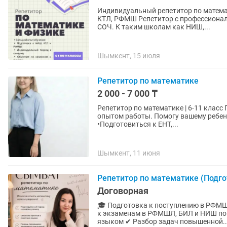
Индивидуальный репетитор по математ
КТЛ, РФМШ Репетитор с профессиональным опытом обучения. Помогу с подготовкой к СОР,
СОЧ. К таким школам как НИШ,...
Шымкент, 15 июля
Репетитор по математике
2 000 - 7 000 ₸
Репетитор по математике | 6-11 класс Привет! Меня зовут Рене, я репетитор по математике с
опытом работы. Помогу вашему ребенку: •Разобраться в теме, которая кажется непонятной
•Подготовиться к ЕНТ,...
Шымкент, 11 июня
Репетитор по математике (Подго
Договорная
🎓 Подготовка к поступлению в РФМШЛ, БИЛ и НИШ 📚 Открыт набо
к экзаменам в РФМШЛ, БИЛ и НИШ по математике. ✔ Объясняю те
языком ✔ Разбор задач повышенной..