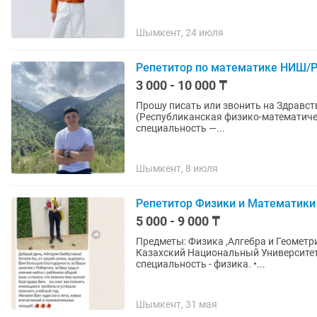
Шымкент, 24 июля
Репетитор по математике НИШ
3 000 - 10 000 ₸
Прошу писать или звонить на Здравствуйте. Меня зовут Бекарыс. Выпускник РФМШ
(Республиканская физико-математичес
специальность —...
Шымкент, 8 июля
Репетитор Физики и Математики
5 000 - 9 000 ₸
Предметы: Физика ,Алгебра и Геометрия Образование: • Назарбаев Интеллектуальная Шко
Казахский Национальный Университет
специальность - физика. •...
Шымкент, 31 мая