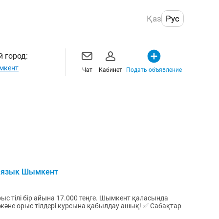
Қаз
Рус
 город:
мкент
Чат
Кабинет
Подать объявление
й язык Шымкент
р айына 17.000 теңге. Шымкент қаласында
орыс тілдері курсына қабылдау ашық! ✅ Сабақтар