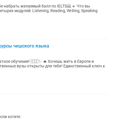
абрать желаемый балл по IELTS🤗 🔹 Что вы
 курсы чешского языка
атное обучение! 🇨🇿✨ 🔥 Хочешь жить в Европе и
твенные вузы открыты для тебя! Единственный ключ к
сли хотите.