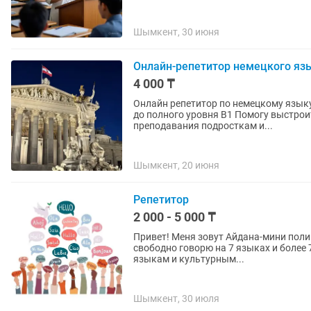
Шымкент, 30 июня
Онлайн-репетитор немецкого яз
4 000 ₸
Онлайн репетитор по немецкому языку 🇩🇪 Hallo zusammen! Обучаю немецкому 
до полного уровня B1 Помогу выстрои
преподавания подросткам и...
Шымкент, 20 июня
Репетитор
2 000 - 5 000 ₸
Привет! Меня зовут Айдана-мини поли
свободно говорю на 7 языках и более 
языкам и культурным...
Шымкент, 30 июля