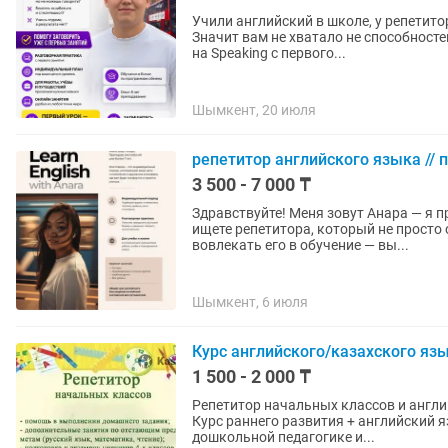
Учили английский в школе, у репетито
Значит вам не хватало не способностей, а нормальной 
на Speaking с первого...
Шымкент, 20 июля
репетитор английского языка // 
3 500 - 7 000 ₸
Здравствуйте! Меня зовут Анара — я преп
ищете репетитора, который не просто 
вовлекать его в обучение — вы...
Шымкент, 6 июля
Курс английского/казахского язы
1 500 - 2 000 ₸
Репетитор начальных классов и англий
Курс раннего развития + английский язык для детей 3–7 л
дошкольной педагогике и...