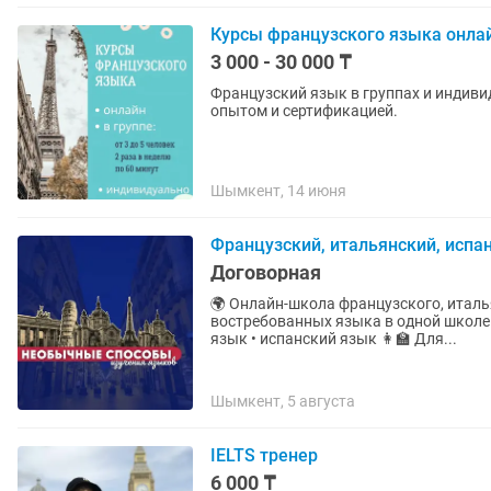
Курсы французского языка онла
3 000 - 30 000 ₸
Французский язык в группах и индивидуально Разговорный клуб Преподав
опытом и сертификацией.
Шымкент, 14 июня
Французский, итальянский, испа
Договорная
🌍 Онлайн-школа французского, итальянского и
востребованных языка в одной школе 🇫🇷🇮🇹🇪🇸 ✨ У нас: • француз
язык • испанский язык 👩🏫 Для...
Шымкент, 5 августа
IELTS тренер
6 000 ₸