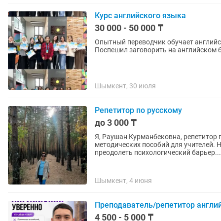
Курс английского языка
30 000 - 50 000 ₸
Опытный переводчик обучает английскому без с
Поспешил заговорить на английском б
Шымкент, 30 июля
Репетитор по русскому
до 3 000 ₸
Я, Раушан Курманбековна, репетитор п
методических пособий для учителей. 
преодолеть психологический барьер...
Шымкент, 4 июня
Преподаватель/репетитор англи
4 500 - 5 000 ₸