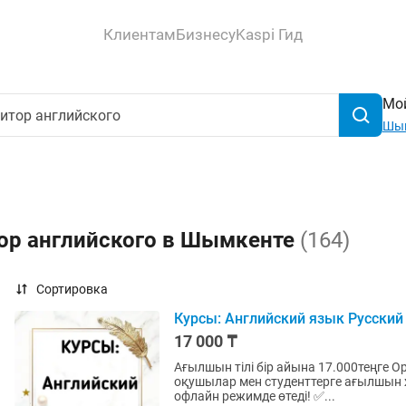
Клиентам
Бизнесу
Kaspi Гид
Мой
Шы
тор английского в Шымкенте
(164)
Сортировка
Курсы: Английский язык Русски
17 000 ₸
Ағылшын тілі бір айына 17.000теңге Орыс тілі бі
оқушылар мен студенттерге ағылшын және 
офлайн режимде өтеді! ✅...