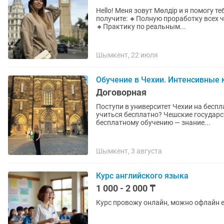
Hello! Меня зовут Мөлдір и я помогу тебе н
получите: 🔸️Полную проработку всех четырех модулей: Listening, Reading, Writing, Speaking
🔸️Практику по реальным...
Шымкент, 22 июля
Обучение в Чехии. Интенсивные
Договорная
Поступи в университет Чехии на беспл
учиться бесплатно? Чешские государс
бесплатному обучению — знание...
Шымкент, 3 августа
Курс английского языка
1 000 - 2 000 ₸
Курс провожу онлайн, можно офлайн е