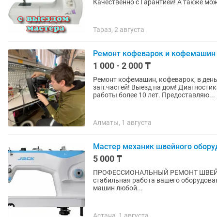
Качественно с Гарантией! А также мож
Тараз, 2 августа
Ремонт кофеварок и кофемашин
1 000 - 2 000 ₸
Peмонт кофeмaшин, кофеварок, в день
зап.чacтeй! Выeзд на дом! Диагностика,
рабoты болee 10 лет. Прeдocтавляю...
Алматы, 1 августа
Мастер механик швейного обору
5 000 ₸
ПРОФЕССИОНАЛЬНЫЙ РЕМОНТ ШВЕЙНЫХ МАШИН Я не только ремонтирую !!! Моя задача —
стабильная работа вашего оборудования без с
машин любой...
Астана, 1 августа