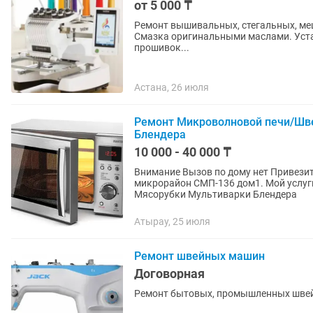
от 5 000 ₸
Ремонт вышивальных, стегальных, ме
Смазка оригинальными маслами. Установка Wilcom, Corel Draw, Embird, Pe-Design. Обновление
прошивок...
Астана, 26 июля
Ремонт Микроволновой печи/Шв
Блендера
10 000 - 40 000 ₸
Внимание Вызов по дому нет Привезите на Ремонт бытовой техники по Адрес Атырау
микрорайон СМП-136 дом1. Мой услуги Ремонт Микроволновой печи Швейной маш
Мясорубки Мультиварки Блендера
Атырау, 25 июля
Ремонт швейных машин
Договорная
Ремонт бытовых, промышленных швейн