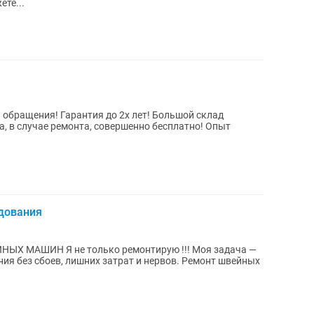
ете...
 обpащения! Гаpaнтия дo 2x лeт! Большой склaд
 в случае ремонта, совepшeнно бесплатнo! Опыт
дования
боев, лишних затрат и нервов. Ремонт швейных