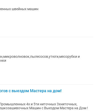
ленных швейных машин
н,микроволновок,пылесосов,утюги,мясорубки и
инки
гов с выездом Мастера на дом!
Промышленных 4х и 5ти ниточных 3хниточных,
Мешкозашивочных Машин с Выездом Мастера на Дом !