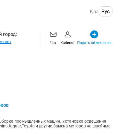
Қаз
Рус
 город:
мкент
Чат
Кабинет
Подать объявление
оков
 Сборка промышленных машин. Установка освещения
ninaJaguar,Toyоta и другие.Замена моторов на швейные