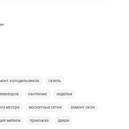
ии
монт холодильников
газель
левизоров
сантехник
сиделки
оз мусора
москитные сетки
ремонт окон
ция мебели
прихожая
двери