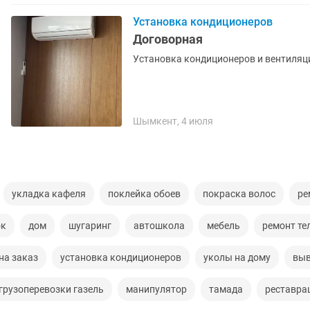
Установка кондиционеров
Договорная
Установка кондиционеров и вентиляц
Шымкент, 4 июля
укладка кафеля
поклейка обоев
покраска волос
ре
ок
дом
шугаринг
автошкола
мебель
ремонт те
на заказ
установка кондиционеров
уколы на дому
выв
грузоперевозки газель
манипулятор
тамада
реставра