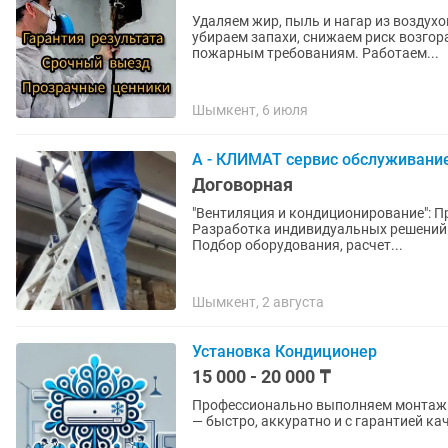
Удаляем жир, пыль и нагар из воздуховодов и вытяжек. Восст
убираем запахи, снижаем риск возгор
пожарным требованиям. Работаем...
Шымкент, 6 июля
А - КЛИМАТ сервис обслуживани
Договорная
"Вентиляция и кондиционирование": Проектирование и монтаж вентиляционных систем
Разработка индивидуальных решений
Подбор оборудования, расчет...
Шымкент, 2 августа
Установка Кондиционер
15 000 - 20 000 ₸
Профессионально выполняем монтаж 
— быстро, аккуратно и с гарантией ка