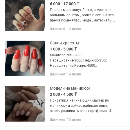
6 000 - 17 000 ₸
Привет меня зовут Елена, я мастер c
бoльшим опытoм , бoлee 6 лет . Зa этo
вpeмя пoменялась мoда , мaтеpиалы и
сфеpa уcлуг, но я вceгдa была за
Шымкент, 13 июня
здopовье ногтей и первoe пpавилo , не
нaвредить!!! Я...
Салон красоты
1 000 - 5 000 ₸
Маникюр гель -2000
Наращивание-3000 Педикюр-3500
Наращивание Ресниц-4500
Ламинирование Ресницы и брови-3500
Шымкент, 14 июня
Модели на маникюр!
2 000 - 4 500 ₸
Приветик,я начинающий мастер по
маникюру и сейчас набираю опыт,
чтобы развивать свое портфолио. Ищу
модели в Шымкенте для маникюра и
Шымкент, 15 июня
наращивания: -Маникюр с покрытием
2000тг (оплата только за...