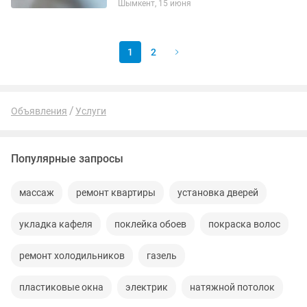
Шымкент, 15 июня
нахожусь в 11мкр
1
2
Объявления
Услуги
Популярные запросы
массаж
ремонт квартиры
установка дверей
укладка кафеля
поклейка обоев
покраска волос
ремонт холодильников
газель
пластиковые окна
электрик
натяжной потолок