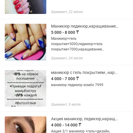
Шымкент, 22 июня
Маникюр педикюр,наращивание ногтей и ресниц ,прокол ушей, шугаринг
5 000 - 8 000 ₸
Маникюр+гель
покрытие+5000,педикюр+гель
покрытие+7000,наращивание
ногтей+8000,наращивание ресниц от
Шымкент, 24 июля
5тысяч и выше,прокол
ушей+3500,коррекция и покраска
бровей+2500
маникюр с гель покрытием , наращивание
4 000 - 7 000 ₸
маникюр педикюр комбо 7999
Шымкент, 9 июля
Акция маникюр, педикюр,наращивание ресниц
4 000 - 14 000 ₸
Акция 3/1 маникюр +гель+дизайн,