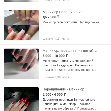
Шымкент, 22 июля
Маникюр.Наращивание
до 2 500 ₸
Маникюр гель покрытие. Наращивание
Шымкент, 21 июня
Маникюр, наращивание ногтей, педикюр
5 000 - 10 000 ₸
Меня зовут Раиса. У меня большой
опыт в nail индустрии. Переехала в
Шымкент с Астаны совсем недавно.
Владею многими видами наращивания
Шымкент, 30 июля
ногтей, маникюра, педикюра - не
только эстетика. Приглашаю Вас...
Наращивание и маникюр
2 500 - 4 000 ₸
Дорогие выпускницы Выпускной уже
близко 🎓✨ А маникюр — важная
часть вашего образа 💅 Приглашаю