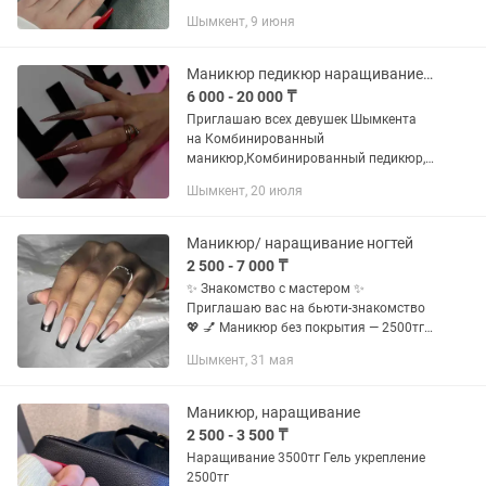
выпускниц на красивый и аккуратный
Шымкент, 9 июня
маникюр 💖 Специально для вас —
скидка 🎁
Маникюр педикюр наращивание ногтей
6 000 - 20 000 ₸
Приглашаю всех девушек Шымкента
на Комбинированный
маникюр,Комбинированный педикюр,
Наращивание ногтей. Окошки сгорают
Шымкент, 20 июля
очень быстро🔥
Маникюр/ наращивание ногтей
2 500 - 7 000 ₸
✨ Знакомство с мастером ✨
Приглашаю вас на бьюти-знакомство
💖 💅 Маникюр без покрытия — 2500тг
💅 Маникюр с покрытием — 4-5000тг 💅
Шымкент, 31 мая
Наращивание ногтей — от 5000тг до
10000тг 🎨 Дизайны — от 200тг до...
Маникюр, наращивание
2 500 - 3 500 ₸
Наращивание 3500тг Гель укрепление
2500тг