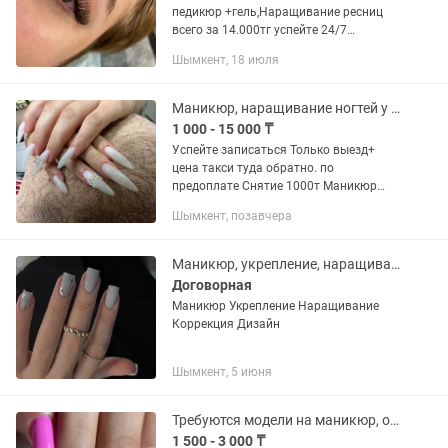
педикюр +гель,Наращивание ресниц
всего за 14.000тг успейте 24/7
Работаю
Шымкент, 18 июля
Маникюр, наращивание ногтей у себя дома и выезд
1 000 - 15 000 ₸
Успейте записаться Только выезд+
цена такси туда обратно. по
предоплате Снятие 1000т Маникюр
3000 Ман+Гелевое покрытие 4000
Шымкент, позавчера
Ман+гель покрытие+укр. 5500
Наращивание от 7000(дизайн
отдельно) Дизайн...
Маникюр, укрепление, наращивание
Договорная
Маникюр Укрепление Наращивание
Коррекция Дизайн
Шымкент, 5 июня
Требуются модели на маникюр, оплата за материал
1 500 - 3 000 ₸