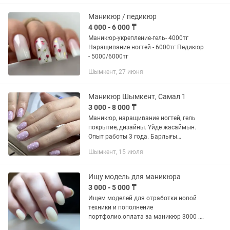
Маникюр / педикюр
4 000 - 6 000 ₸
Маникюр-укрепление-гель- 4000тг
Наращивание ногтей - 6000тг Педикюр
- 5000/6000тг
Шымкент, 27 июня
Маникюр Шымкент, Самал 1
3 000 - 8 000 ₸
Маникюр, наращивание ногтей, гель
покрытие, дизайны. Үйде жасаймын.
Опыт работы 3 года. Барлығы
стерильно, материалдар люкс
Шымкент, 15 июля
качествода. • Гель покрытие 5000 тг •
Маникюр без покрытия 3000 тг •...
Ищу модель для маникюра
3 000 - 5 000 ₸
Ищем моделей для отработки новой
техники и пополнение
портфолио.оплата за маникюр 3000 .
наращивание 5000 . дизайн в подарок )