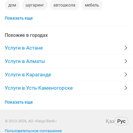
дом
шугаринг
автошкола
мебель
Показать еще
ремонт телевизоров
сантехник
сиделки
квартиры в рассрочку
мебель на заказ
Похожие в городах
установка кондиционеров
уколы на дому
Услуги в Астане
вывоз мусора
москитные сетки
ремонт окон
Услуги в Алматы
ворота
ремонт стиральных машин
диван
Услуги в Караганде
грузоперевозки газель
манипулятор
тамада
Услуги в Усть-Каменогорске
Услуги в Актобе
реставрация мебели
прихожая
двери
Показать еще
Услуги в Костанае
сборка мебели
ремонт
компьютер
кухни
Қаз
Рус
© 2012-2026, АО «Kaspi Bank»
Услуги в Павлодаре
Пользовательское соглашение