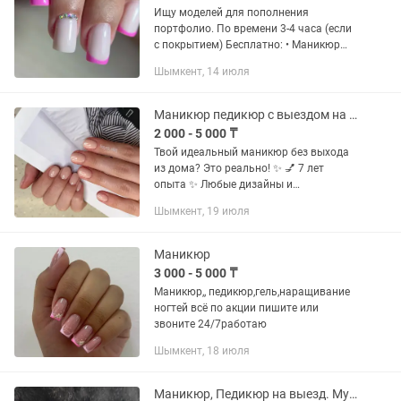
Ищу моделей для пополнения
портфолио. По времени 3-4 часа (если
с покрытием) Бесплатно: • Маникюр
без покрытия • Покрытие гелем •
Шымкент, 14 июля
Дизайн • Наращивание Стерильный
инструмент Качественные...
Маникюр педикюр с выездом на дом шымкент
2 000 - 5 000 ₸
Твой идеальный маникюр без выхода
из дома? Это реально! ✨ 💅 7 лет
опыта ✨ Любые дизайны и
наращивание 💎 Идеальный маникюр
Шымкент, 19 июля
+ покрытие всего за 5.000 тенге!
Стерильно. Качественно. Уютно.
Осталось 3...
Маникюр
3 000 - 5 000 ₸
Маникюр,, педикюр,гель,наращивание
ногтей всё по акции пишите или
звоните 24/7работаю
Шымкент, 18 июля
Маникюр, Педикюр на выезд. Муской тоже