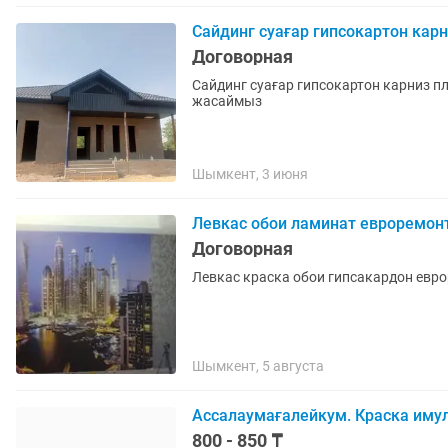
Сайдинг суағар гипсокартон кар
Договорная
Сайдинг суағар гипсокартон карниз 
жасаймыз
Шымкент, 3 июня
Левкас обои ламинат евроремонт
Договорная
Левкас краска обои гипсакардон еврор
Шымкент, 5 августа
Ассалаумағалейкум. Краска имулц
800 - 850 ₸