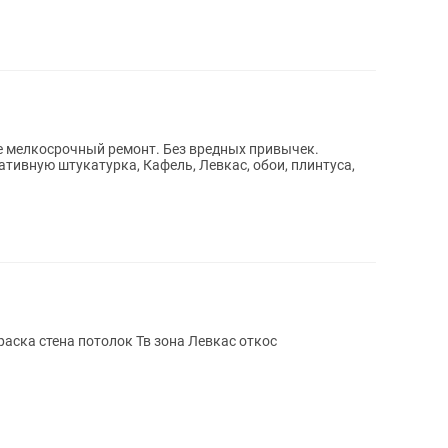
е мелкосрочный ремонт. Без вредных привычек.
тивную штукатурка, Кафель, Левкас, обои, плинтуса,
Ремонт квартир Обой жабыстыру Покраска стена потолок Тв зона Левкас откос