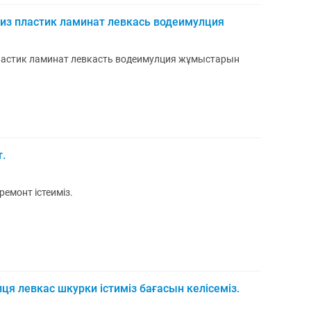
низ пластик ламинат левкась водеимулция
пластик ламинат левкасть водеимулция жұмыстарын
.
емонт істеиміз.
я левкас шкурки істиміз бағасын келісеміз.