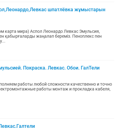
пол,Леонардо,Левкас шпатлёвка жұмыстарын
м карта мира) Аспол Леонардо Левкас Эмульсия,
ен қабырғаларды жаңалап береміз. Пеноплекс пен
...
ульсией. Покраска. Левкас. Обои. ГалТели
Левкас.Галтели