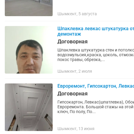
Шымкент, 5 августа
Шпаклевка левкас штукатурка о
демонтаж
Договорная
Шпаклевка штукатурка стен и потолков
водоэмульсия,краска, цоколь, отмозка
покос травы, обрезка,...
Шымкент, 2 июля
Евроремонт, Гипсокартон, Левкас
Договорная
Гипсокартон, Левкас(шпатлевка), Обо
Евроремонта. Большой стажы на этой 
ключ, По полу, По...
Шымкент, 13 июня