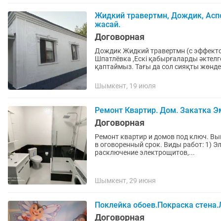
Жидкий травертмн, Дождик, Ас
жасай.
Договорная
Дождик Жидкий травертмн (с эффекто
Шпатлёвка ,Ескі қабырғаларды әктелг
қаптаймыз. Тағы да сол сияқты жөндеу
Шымкент, 19 июля
Ремонт Квартир. Дом. Закатка Эм
Договорная
Ремонт квартир и домов под ключ. Выполняем работы любой сложности качественно и точно
в оговоренный срок. Виды работ: 1) Электромонтажные работы монтаж и прокладка кабеля,
расключение электрощитов,...
Шымкент, 29 июня
Поклейка обоев.Покраска стена.
Договорная