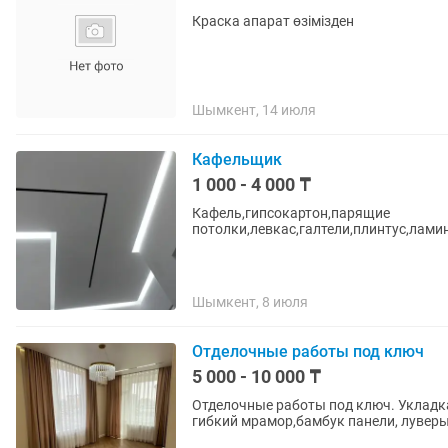
Краска апарат өзімізден
Шымкент, 14 июля
Кафельщик
1 000 - 4 000 ₸
Кафель,гипсокартон,парящие
потолки,левкас,галтели,плинтус,лами
Шымкент, 8 июля
Отделочные работы под ключ
5 000 - 10 000 ₸
Отделочные работы под ключ. Укладка
гибкий мрамор,бамбук панели, луверы,