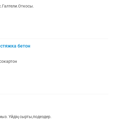
с.Галтели.Откосы.
 стяжка бетон
псокартон
з. Үйдің сырты,подездер.