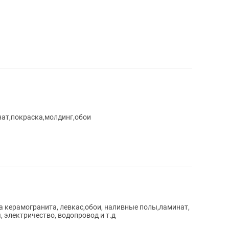
нат,покраска,молдинг,обои
 керамогранита, левкас,обои, наливные полы,ламинат,
 электричество, водопровод и т.д