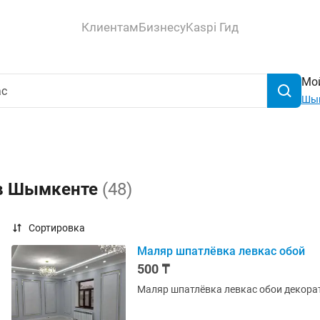
Клиентам
Бизнесу
Kaspi Гид
Мой
Шы
 в Шымкенте
(48)
Сортировка
Маляр шпатлёвка левкас обой
500 ₸
Маляр шпатлёвка левкас обои декора