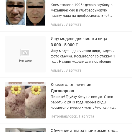
Косметолог с 1995г делаю глубокую
механическую и ультразвуковую
чистку лица на профессиональной
косметике. 12 этапов. +Энзимное
Алматы, 3 августа
очищение + все сезонный пилинг по
типу кожи + чистка ультразвуковая и...
Ищу модель для чистки лица
3 000 - 5 000 ₸
Ищу модель для чистки лица, видео и
фото съемка. Косметолог со стажем 1
год . Нужны модели для портфолио
Алматы, 3 августа
Косметолог, лечение
Договорная
Пишите! Трубку беру не всегда. Стаж
работы с 2013 года Любые виды
косметологических услуг: Чистка лица
Пилинги Увеличение губ Мезотерапия
Петропавловск, 1 августа
Ботокс и мн другое Номер лицензии:
KZ1322605426 Статус:...
Обучение аппаратной косметологии.