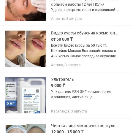
с опытом работы 12 лет ! Юлия
Удаление черных точек и жировиков!
Процедура проводится в 6 этапов!
Алматы, 3 августа
Распаривание лица гелем Ультразвук
Механическое очищение...
Видео курсы обучения косметолога увеличение губ и многое другое
от 50 000 ₸
Все эти Видео курсы за 50 тыс тг.
Коктейль Монако Вся онлайн школа от
Ани космо Самое последнее обучение
от lips for kiss+старый курс Кадавер,бта
Астана, 3 августа
и липоредукция от Марины Егоровой
Радиес от...
Ультрагель
9 000 ₸
Ультрагель УЗИ ЭКГ косметология
л.эпиляция, чистка лица.
Караганда, 3 августа
Чистка лица механическая и ультразвуковая
12 000 - 15 000 ₸