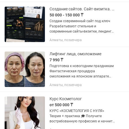
процедуру, и если вы не видите...
Создание сайтов. Сайт-визитка. Лендинг
50 000 - 150 000 ₸
Создам современный сайт под ключ
Разрабатывают стильные и
современные сайты-визитки, лендинги
(одностраничные сайты) и небольшие
Алматы, позавчера
корпоративные сайты для бизнеса.
Подойдут для: • кафе и...
Лифтинг лица, омоложение
7 990 ₸
Подготовка к новогодним праздникам
Фантастическая процедура
омоложения на японском аппарате
Инновационные технологии в области
Алматы, позавчера
косметологии. Бесплатная
консультация по проблемной коже и
различным...
Курс Косметолог
от 500 000 ₸
КУРС «КОСМЕТОЛОГИЯ С НУЛЯ»
Теория + практика 🎓 Получите
востребованную профессию и начните
зарабатывать. В программе: ✔