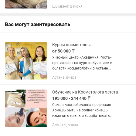
Шымкент, 2 июня
Вас могут заинтересовать
Курсы косметолога
от 50 000 ₸
Учебный центр «Академия Роста»
приглашает на курс с обучением в
области косметологии в Астане.
Предлагаем вам получить
Астана, вчера
профессиональные навыки
косметолога уже сейчас. На занятиях
вы узнаете о...
Обучение на Косметолога эстета
195 000 - 244 440 ₸
Самая востребованна профессия
Хочешь быть на волне? хочешь
изменить жизнь и зарабатывать
больше, легко и непринужденно?
Алматы, вчера
Самая востребованна профессия в
современном мире Запишись на курс...