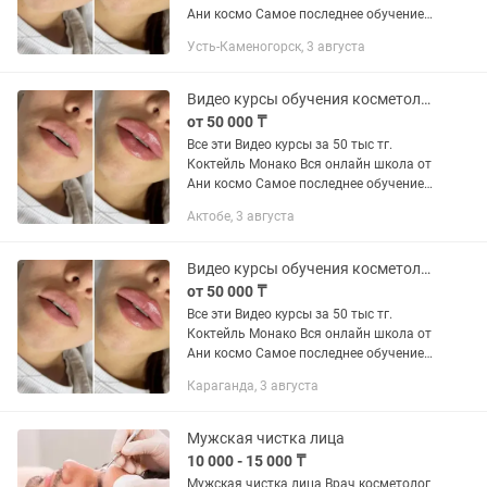
Ани космо Самое последнее обучение
от lips for kiss+старый курс Кадавер,бта
Усть-Каменогорск, 3 августа
и липоредукция от Марины Егоровой
Радиес от...
Видео курсы обучения косметолога увеличение губ игольные техники для лица
от 50 000 ₸
Все эти Видео курсы за 50 тыс тг.
Коктейль Монако Вся онлайн школа от
Ани космо Самое последнее обучение
от lips for kiss+старый курс Кадавер,бта
Актобе, 3 августа
и липоредукция от Марины Егоровой
Радиес от...
Видео курсы обучения косметолога увеличение губ игольные техники для лица
от 50 000 ₸
Все эти Видео курсы за 50 тыс тг.
Коктейль Монако Вся онлайн школа от
Ани космо Самое последнее обучение
от lips for kiss+старый курс Кадавер,бта
Караганда, 3 августа
и липоредукция от Марины Егоровой
Радиес от...
Мужская чистка лица
10 000 - 15 000 ₸
Мужская чистка лица Врач косметолог