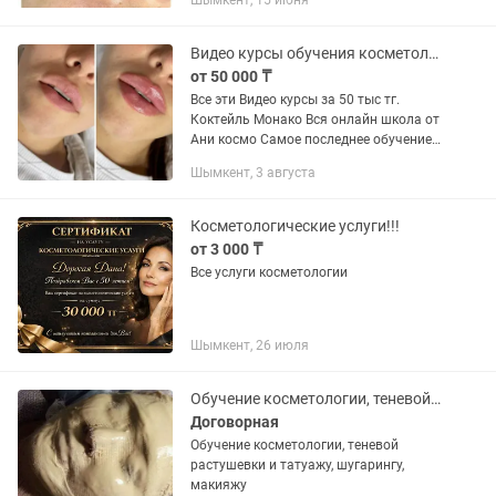
Шымкент, 15 июня
Видео курсы обучения косметолога увеличение губ игольные техники для лица
от 50 000 ₸
Все эти Видео курсы за 50 тыс тг.
Коктейль Монако Вся онлайн школа от
Ани космо Самое последнее обучение
от lips for kiss+старый курс Кадавер,бта
Шымкент, 3 августа
и липоредукция от Марины Егоровой
Радиес от...
Косметологические услуги!!!
от 3 000 ₸
Все услуги косметологии
Шымкент, 26 июля
Обучение косметологии, теневой растушевки и татуажу, шугарингу, макияжу
Договорная
Обучение косметологии, теневой
растушевки и татуажу, шугарингу,
макияжу