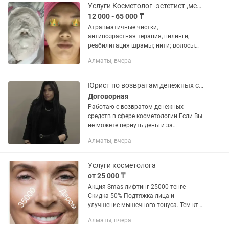
Услуги Косметолог -эстетист ,мед образование Записаться
12 000 - 65 000 ₸
Атравматичные чистки,
антивозрастная терапия, пилинги,
реабилитация шрамы; нити; волосы
выпадают; запись предварительная -
Алматы, вчера
через смс сообщения
Юрист по возвратам денежных средств
Договорная
Работаю с возвратом денежных
средств в сфере косметологии Если Вы
не можете вернуть деньги за
неоказание услуг, то можете
Алматы, вчера
обратиться ко мне Обращайтесь !
Первая консультация будет с 50%
скидкой...
Услуги косметолога
от 25 000 ₸
Акция Smas лифтинг 25000 тенге
Скидка 50% Подтяжка лица и
улучшение мышечного тонуса. Тем кто
сомневается, но хочет ее пройти, я
Алматы, вчера
предлагаю такую схему: Делаем вам