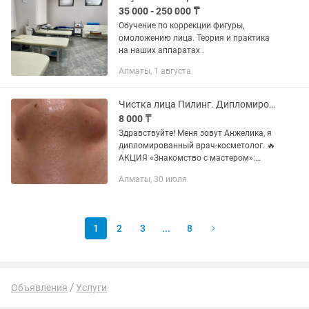
35 000 - 250 000 ₸
Обучение по коррекции фигуры,
омоложению лица. Теория и практика
на наших аппаратах .
Алматы, 1 августа
Чистка лица Пилинг. Дипломированный косметолог
8 000 ₸
Здравствуйте! Меня зовут Анжелика, я
дипломированный врач-косметолог. 🔥
АКЦИЯ «Знакомство с мастером»:
Всего 8 000 тг вместо 20 000 тг (Скидка
Алматы, 30 июля
60%)! В процедуру входит: Глубокая
чистка лица +...
1
2
3
...
8
Объявления
Услуги