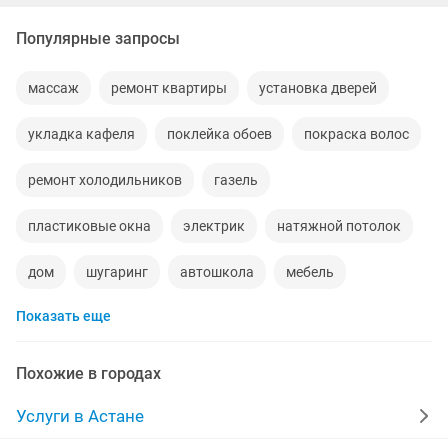
Популярные запросы
массаж
ремонт квартиры
установка дверей
укладка кафеля
поклейка обоев
покраска волос
ремонт холодильников
газель
пластиковые окна
электрик
натяжной потолок
дом
шугаринг
автошкола
мебель
Показать еще
сантехник
сиделки
квартиры в рассрочку
мебель на заказ
установка кондиционеров
Похожие в городах
уколы на дому
вывоз мусора
москитные сетки
Услуги в Астане