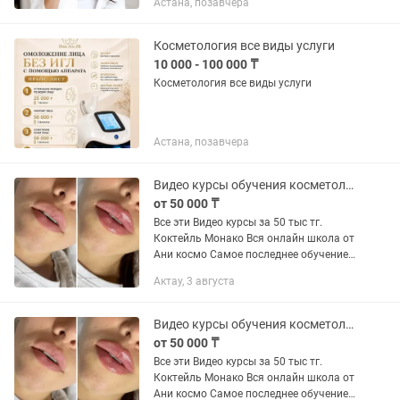
Астана, позавчера
Контурная пластика (губы, скулы,
подбородок, нос, углы Джоли, Full Face)
✔...
Косметология все виды услуги
10 000 - 100 000 ₸
Косметология все виды услуги
Астана, позавчера
Видео курсы обучения косметолога увеличение губ игольные техники для лица
от 50 000 ₸
Все эти Видео курсы за 50 тыс тг.
Коктейль Монако Вся онлайн школа от
Ани космо Самое последнее обучение
от lips for kiss+старый курс Кадавер,бта
Актау, 3 августа
и липоредукция от Марины Егоровой
Радиес от...
Видео курсы обучения косметолога увеличение губ игольные техники для лица
от 50 000 ₸
Все эти Видео курсы за 50 тыс тг.
Коктейль Монако Вся онлайн школа от
Ани космо Самое последнее обучение