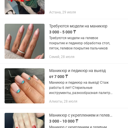
Астана, 29 июля
Требуются модели на маникюр
3 000 - 5 000 ₸
Требуются модели на гелевое
покрытие и педикюр обработка стоп,
пяток, гелевое покрытие пальчиков
Семей, 28 июля
Маникюр и педикюр на выезд
от 7 000 ₸
Маникюр и педикюр на выезд! Стаж
работы 6 лет! Стерильные
инструменты, разнообразная палитра
цветов... Комбинированный
Алматы, 28 июля
маникюр+укрепление(выравнивание)+
гелевое покрытие- 10000тг
Комбинированный...
Маникюр с укреплением и гелевым покрытием
3 000 - 10 000 ₸
Маникюр с укреплением и гелевым