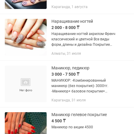
ноготка 250. Так же делаю укрепление
Караганда, 1 августа
акриловой пудрой, гелем. Снятие
чужой работы...
Наращивание ногтей
2 000 - 8 000 ₸
Наращивание ногтей акрилом Френч
классический и цветной Все виды
форм, длины и дизайна Покрытие
гелевыми лаками Опыт работы 20 лет
Алматы, 31 июля
Маникюр, педикюр
3 000 - 7 500 ₸
МАНИКЮР: -Комбинированный
маникюр (без покрытия)- 3000тг.
-Маникюр+ базовое покрытие+
укрепление гелем- 6000тг. -Маникюр+
Караганда, 31 июля
кератин гель 7000тг. ПЕДИКЮР
ЭСТЕТИЧЕСКИЙ: -Педикюр только
пальчики( без...
Маникюр гелевое покрытие
4 500 ₸
Маникюр по акции 4500