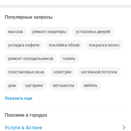
Популярные запросы
массаж
ремонт квартиры
установка дверей
укладка кафеля
поклейка обоев
покраска волос
ремонт холодильников
газель
пластиковые окна
электрик
натяжной потолок
дом
шугаринг
автошкола
мебель
Показать еще
ремонт телевизоров
сантехник
сиделки
ремонт мебели
квартиры в рассрочку
Похожие в городах
мебель на заказ
установка кондиционеров
Услуги в Астане