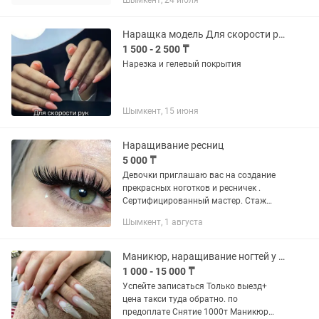
Шымкент, 24 июля
Наращка модель Для скорости рук қабылдап жатырмын оқушы студент қыздарға
1 500 - 2 500 ₸
Нарезка и гелевый покрытия
Шымкент, 15 июня
Наращивание ресниц
5 000 ₸
Девочки приглашаю вас на создание
прекрасных ноготков и ресничек .
Сертифицированный мастер. Стаж
работы 6 лет. Мой инстаграм
Шымкент, 1 августа
принимаю на дому . Прайс ногтей
Гелевое покрытие с...
Маникюр, наращивание ногтей у себя дома и выезд
1 000 - 15 000 ₸
Успейте записаться Только выезд+
цена такси туда обратно. по
предоплате Снятие 1000т Маникюр