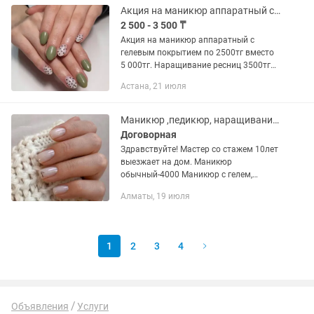
Акция на маникюр аппаратный с гелевым покрытием
2 500 - 3 500 ₸
Акция на маникюр аппаратный с
гелевым покрытием по 2500тг вместо
5 000тг. Наращивание ресниц 3500тг
вместо 7000тг. Коррекция бровей с
Астана, 21 июля
покраска 1500тг. Спешите акция на
июнь месяц. Мастер со стажем.
Маникюр ,педикюр, наращивание ногтей выезжаем на дом.
Договорная
Здравствуйте! Мастер со стажем 10лет
выезжает на дом. Маникюр
обычный-4000 Маникюр с гелем,
укреплением, выравниванием- 6000
Алматы, 19 июля
Ремонт 1 ногтя 500 Наращивание
ногтей -10000 Коррекция нарощенных
ногтей-...
1
2
3
4
Объявления
Услуги