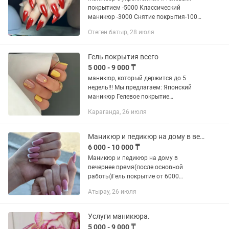
покрытием -5000 Классический
маникюр -3000 Снятие покрытия-1000
Френч дизайн-1000 Сложный
Отеген батыр, 28 июля
дизайн-1000 Принимаем по записи,
Отеген батыра, Жансугурова 96
Гель покрытия всего
5 000 - 9 000 ₸
маникюр, который держится до 5
недель!!! Мы предлагаем: Японский
маникюр Гелевое покрытие
Наращивание ногтей 🎁
Караганда, 26 июля
Парафинотерапия в подарок! 📍 Адрес:
ТД "УМАЙ", со стороны SULPAK.
Маникюр и педикюр на дому в вечернее время.
6 000 - 10 000 ₸
Маникюр и педикюр на дому в
вечернее время(после основной
работы)Гель покрытие от 6000
тенге,наращивание ногтей от 8000
Атырау, 26 июля
тенге,педикюр с гелевым покрытием
8000 тенге.Опыт работы 10 лет.
Услуги маникюра.
5 000 - 9 000 ₸