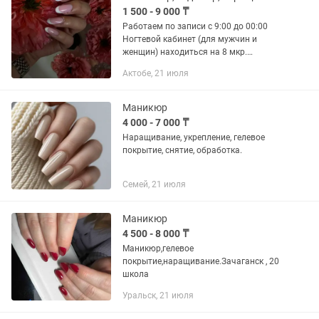
1 500 - 9 000 ₸
Работаем по записи с 9:00 до 00:00
Ногтевой кабинет (для мужчин и
женщин) находиться на 8 мкр.
Работаем 13 лет. Ждем вас на
Актобе, 21 июля
маникюр, маникюр с гелевым
покрытием, для людей с аллергией
есть ДИП...
Маникюр
4 000 - 7 000 ₸
Наращивание, укрепление, гелевое
покрытие, снятие, обработка.
Семей, 21 июля
Маникюр
4 500 - 8 000 ₸
Маникюр,гелевое
покрытие,наращивание.Зачаганск , 20
школа
Уральск, 21 июля