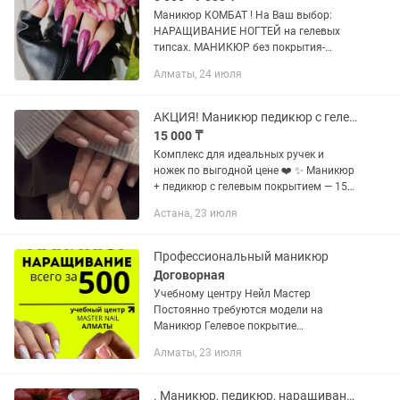
Маникюр КОМБАТ ! На Ваш выбор:
НАРАЩИВАНИЕ НОГТЕЙ на гелевых
типсах. МАНИКЮР без покрытия-
2500тг. МАНИКЮР с покрытием-
Алматы, 24 июля
5000тг. ВЫРАВНИВАНИЕ и
УКРЕПЛЕНИЕ- 5500тг. Дизайн + 500тг.
Используются: Фрезы,...
АКЦИЯ! Маникюр педикюр с гелевым покрытием
15 000 ₸
Комплекс для идеальных ручек и
ножек по выгодной цене ❤️ ✨ Маникюр
+ педикюр с гелевым покрытием — 15
000 тг ✔ Чистая обработка ✔ Ровное
Астана, 23 июля
покрытие без сколов ✔ Носка 3–4
недели ✔ Стерильный...
Профессиональный маникюр
Договорная
Учебному центру Нейл Мастер
Постоянно требуются модели на
Маникюр Гелевое покрытие
Укрепление Наращивание Коррекция
Алматы, 23 июля
Стоимость всего 500 т Учебный центр
работает каждый день. КРОМЕ
СУББОТЫ И...
. Маникюр, педикюр, наращивание. Услуга мастера ногтевого сервиса.