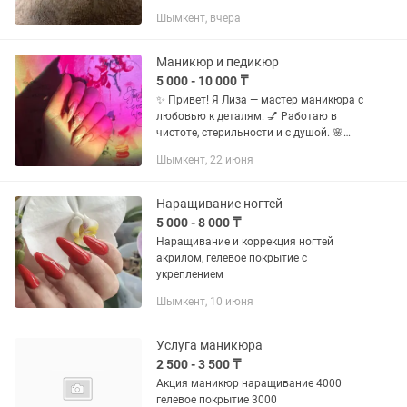
3000 Ман+Гелевое покрытие 4000
Шымкент, вчера
Ман+гель покрытие+укр. 5500
Наращивание от 7000(дизайн
отдельно) Дизайн...
Маникюр и педикюр
5 000 - 10 000 ₸
✨ Привет! Я Лиза — мастер маникюра с
любовью к деталям. 💅 Работаю в
чистоте, стерильности и с душой. 🌸
Френч, нюд, дизайн — идеально под
Шымкент, 22 июня
ваш образ. 🕘 Принимаю с 10:00 до
19:00, Шымкент 📩 Запись по...
Наращивание ногтей
5 000 - 8 000 ₸
Наращивание и коррекция ногтей
акрилом, гелевое покрытие с
укреплением
Шымкент, 10 июня
Услуга маникюра
2 500 - 3 500 ₸
Акция маникюр наращивание 4000
гелевое покрытие 3000