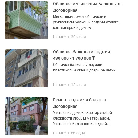
тез...
Обшивка и утипления Балкон и лоджии
Договорная
Мы заниммаемся обшивкой и
утиплением балкон и лоджии атакже
контейнеров и домов.
Шымкент, 30 июня
Обшивка балкона и лоджии
430 000 - 1 700 000 ₸
Обшивка балкона и лоджии
пластиковые окна и двери решетки
Шымкент, 18 июня
Ремонт лоджии и балкона
Договорная
Утепление домов квартир любой
сложности любым материалом.
Утепление балконов и лоджий.
Фронтон карниз кукушки водосток
Шымкент, сегодня
снегозадержатель . Установка казарка.