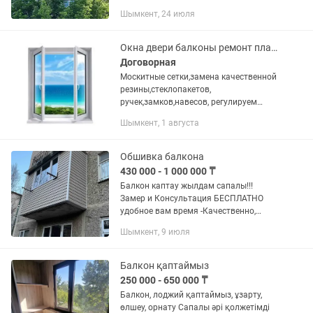
декоративные панели,
Шымкент, 24 июля
пластик,гипсокартон. Утепление:
пенопласт, пеноплекс, мин.вата.
Пластиковые...
Окна двери балконы ремонт пластиковых алюминиевых изделий сборка установка
Договорная
Москитные сетки,замена качественной
резины,стеклопакетов,
ручек,замков,навесов, регулируем
прижим любой сложности.Выполняем
Шымкент, 1 августа
монтаж демонтаж пластиковых
алюминиевых изделий.Тепло и уют
вашему дому!
Обшивка балкона
430 000 - 1 000 000 ₸
Балкон каптау жылдам сапалы!!!
Замер и Консультация БЕСПЛАТНО
удобное вам время -Качественно,
быстро и надежно. -Срок работы 2-
Шымкент, 9 июля
3дня -Балкон любой сложности под
ключ по вашему дизайну -Утепление...
Балкон қаптаймыз
250 000 - 650 000 ₸
Балкон, лоджий қаптаймыз, ұзарту,
өлшеу, орнату Сапалы әрі қолжетімді