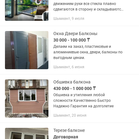
движением руки все стекла плавно
сдвигаются в сторону и складываются
книжкой («гармошкой») у стены. В
Шымкент, 9 июля
теплый день ваш балкон или веранда
полностью открыты, а в непогоду —...
Окна Двери Балконы
30 000 - 100 000 ₸
Делаем на заказ, пластиковые и
алюминиевые окна, двери, балконы по
выгодным ценам.
Шымкент, 6 июня
Обшивка балкона
430 000 - 1 000 000 ₸
Обшивка и утипления любой
сложности Качественно Быстро
Надежно Гарантия на долголетие
Шымкент, 20 июня
Терезе балконе
Договорная