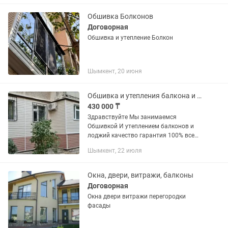
Сушки для белья . Установка
подъездных...
Обшивка Болконов
Договорная
Обшивка и утепление Болкон
Шымкент, 20 июня
Обшивка и утепления балкона и лоджии
430 000 ₸
Здравствуйте Мы занимаемся
Обшивкой И утеплением балконов и
лоджий качество гарантия 100% все
материалы импортные стандарт 430
Шымкент, 22 июля
000 Лодка. 480 000 Тюльпан 530 000
Лоджии от:420 000
Окна, двери, витражи, балконы
Договорная
Окна двери витражи перегородки
фасады