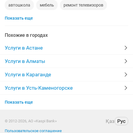
автошкола
мебель
ремонт телевизоров
Показать еще
сантехник
сиделки
ремонт мебели
квартиры в рассрочку
мебель на заказ
Похожие в городах
установка кондиционеров
уколы на дому
Услуги в Астане
вывоз мусора
москитные сетки
ремонт окон
Услуги в Алматы
ворота
ремонт стиральных машин
диван
Услуги в Караганде
грузоперевозки газель
курсы массажа
Услуги в Усть-Каменогорске
Услуги в Актобе
манипулятор
тамада
прихожая
двери
Показать еще
Услуги в Костанае
ремонт
компьютер
кухни
квартира
Қаз
Рус
© 2012-2026, АО «Kaspi Bank»
Услуги в Таразе
Пользовательское соглашение