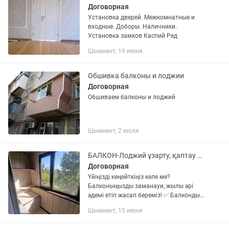
Договорная
Установка дверей. Межкомнатные и
входные. Доборы. Наличники.
Установка замков Каспий Ред
Шымкент, 19 июня
Обшивка балконы и лоджии
Договорная
Обшиваем балконы и лоджий
Шымкент, 2 июля
БАЛКОН-Лоджий ұзарту, қаптау қызметтерін ұсынамын
Договорная
Үйіңізді кеңейткіңіз келе ме?
Балконыңызды заманауи, жылы әрі
әдемі етіп жасап береміз! ✅ Балконды
Сыртқы және ішкі қаптау✅ Пластик
Шымкент, 15 июня
терезе орнату✅ Жылу және су
өткізбейтін материалдар✅ Сапалы,