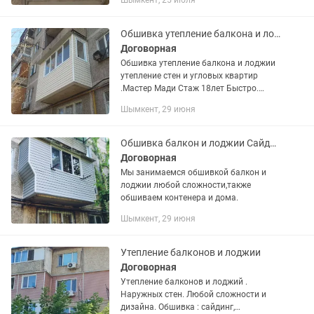
Шымкент, 25 июля
услуги: ✔ Пластиковые окна ✔
Утепление минватой, пенопластом,
пеноплексом ✔...
Обшивка утепление балкона и лоджии
Договорная
Обшивка утепление балкона и лоджии
утепление стен и угловых квартир
.Мастер Мади Стаж 18лет Быстро.
Качественно. Не дорого.. Если вам
Шымкент, 29 июня
нужен качественный материал,
качественная быстрая работа, то...
Обшивка балкон и лоджии Сайдинг.
Договорная
Мы занимаемся обшивкой балкон и
лоджии любой сложности,также
обшиваем контенера и дома.
Шымкент, 29 июня
Утепление балконов и лоджии
Договорная
Утепление балконов и лоджий .
Наружных стен. Любой сложности и
дизайна. Обшивка : сайдинг,