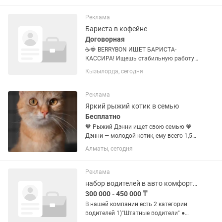
выставляет счет через Kaspi. ✅ CRM и...
Реклама
Бариста в кофейне
Договорная
☕🍓 BERRYBON ИЩЕТ БАРИСТА-
КАССИРА! Ищешь стабильную работу
в дружной команде? Любишь
Кызылорда, сегодня
общаться с людьми и хочешь
развиваться? Тогда присоединяйся к
BerryBon! 📍 Место работы: г.
Реклама
Кызылорда, BerryBon 🗓...
Яркий рыжий котик в семью
Бесплатно
🧡 Рыжий Дэнни ищет свою семью 🧡
Дэнни — молодой котик, ему всего 1,5
года. Красивый, полностью рыжий,
Алматы, сегодня
яркий и солнечный мальчишка,
который обязательно станет главным
источником тепла и хорошего...
Реклама
набор водителей в авто комфорт класса
300 000 - 450 000 ₸
В нашей компании есть 2 категории
водителей 1)"Штатные водители" ●