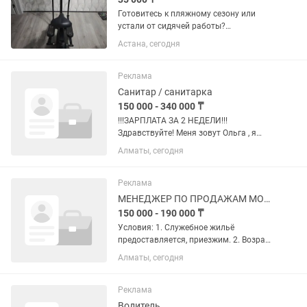
Готовитесь к пляжному сезону или
устали от сидячей работы?
Эллиптический тренажер GF Power
Астана, сегодня
ждет именно вас!• Плавный ход
(суставы скажут спасибо).• 8 уровней
нагрузки (от "легкой прогулки" до "я...
Реклама
Санитар / санитарка
150 000 - 340 000 ₸
!!!ЗАРПЛАТА ЗА 2 НЕДЕЛИ!!!
Здравствуйте! Меня зовут Ольга , я
являюсь сотрудником кадрового
Алматы, сегодня
отдела компании “Серебряный Век”.
Немного фактов о нас: 1.
Международная компания
Реклама
“Серебряный век”...
МЕНЕДЖЕР ПО ПРОДАЖАМ МОБИЛЬНОЙ ТЕХНИКИ
150 000 - 190 000 ₸
Условия: 1. Служебное жильё
предоставляется, приезжим. 2. Возраст
не имеет значения ( по студентам
Алматы, сегодня
набор закончен) 3. Одновременно
обучаем, стажируем, и присваиваем
должность. 4. В наличии есть...
Реклама
Водитель