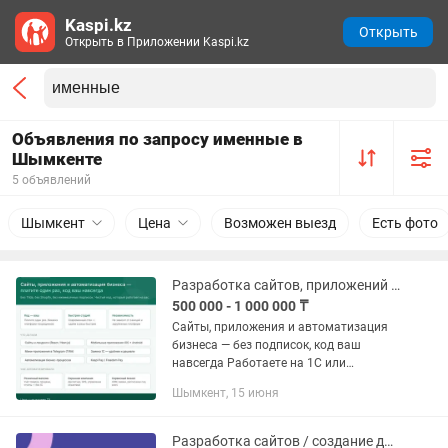
Kaspi.kz
Открыть
Открыть в Приложении Kaspi.kz
Объявления по запросу именные в
Шымкенте
5 объявлений
Шымкент
Цена
Возможен выезд
Есть фото
Разработка сайтов, приложений и автоматизация бизнеса.
500 000 - 1 000 000 ₸
Сайты, приложения и автоматизация
бизнеса — без подписок, код ваш
навсегда Работаете на 1С или
табличках в Excel? Сделаем удобнее,
Шымкент, 15 июня
быстрее и дешевле в обслуживании —
на современном стеке под ваш...
Разработка сайтов / создание дизайна сайтов