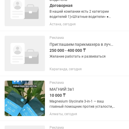
Договорная
В нашей компании есть 2 категории
водителей 1)»Штатные водители» ●
График у штатного водителя 6/1
Астана, сегодня
выходной выбирают сами в какой день
им удобно 2)Заменяющие водители ●
Заменяющие водители это в...
Реклама
Приглашаем парикмахера в лучший коллектив, работать и развиваться
250 000 - 400 000 ₸
Желание работать и развиваться
Караганда, сегодня
Реклама
МАГНИЙ 3в1
10 000 ₸
Magnesium Glycinate 3-in-1 — ваш
главный помощник против усталости,
стресса и бессонницы! Почему именно
Алматы, сегодня
этот магний? Здесь собраны три самые
усвояемые формы: • Глицинат —
спокойные нервы и глубокий...
Реклама