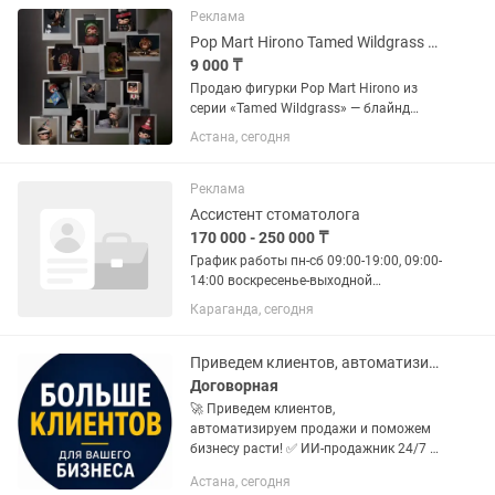
быстро и аккуратно — мы ждем
Реклама
именно...
Pop Mart Hirono Tamed Wildgrass блайнд бокс
9 000 ₸
Продаю фигурки Pop Mart Hirono из
серии «Tamed Wildgrass» — блайнд
боксы. 🎲 12 разных дизайнов в серии,
Астана, сегодня
какой именно достанется — сюрприз
(запечатанная упаковка) ✅ 100%
оригинал Pop Mart 📦 Новые, в...
Реклама
Ассистент стоматолога
170 000 - 250 000 ₸
График работы пн-сб 09:00-19:00, 09:00-
14:00 воскресенье-выходной
Ассистировать врачу стоматологу
Караганда, сегодня
Адрес Бекетова 60/2 за Караганды
ареной Студентов не рассматриваем
Приведем клиентов, автоматизируем продажи и поможем бизнесу расти!
Договорная
🚀 Приведем клиентов,
автоматизируем продажи и поможем
бизнесу расти! ✅ ИИ-продажник 24/7 —
отвечает клиентам, квалифицирует
Астана, сегодня
заявки, доводит до оплаты и