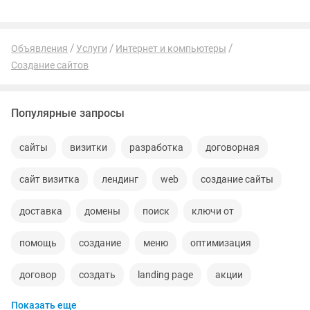
Объявления
Услуги
Интернет и компьютеры
Создание сайтов
Популярные запросы
сайты
визитки
разработка
договорная
сайт визитка
лендинг
web
создание сайты
доставка
домены
поиск
ключи от
помощь
создание
меню
оптимизация
договор
создать
landing page
акции
Показать еще
сделать
реклама
технически
акта