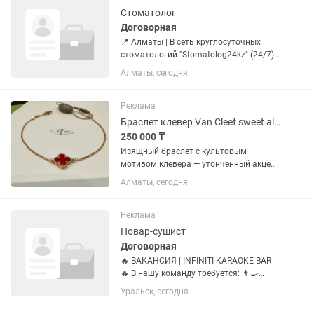
Стоматолог
Договорная
📍 Алматы | В сеть круглосуточных
стоматологий "Stomatolog24kz" (24/7)
медицинского центра "Талант-К"
Алматы, сегодня
требуется СТОМАТОЛОГ 💼 Ищем
ответственного Врача Стоматолога
(терапевт, хирург, ортодонт,...
Реклама
Браслет клевер Van Cleef sweet alhambra с красным камнем
250 000 ₸
Изящный браслет с культовым
мотивом клевера — утонченный акцент
для повседневногро образа и особых
Алматы, сегодня
случаев. Характеристики: •Металл:
золото 18K(750пробы) •Вставка:
красный камень (сердолик) •Форма...
Реклама
Повар-сушист
Договорная
🔥 ВАКАНСИЯ | INFINITI KARAOKE BAR
🔥 В нашу команду требуется: 👨🍳
СУШИСТ • ПИЦЦЕРИСТ • ПОВАР
Уральск, сегодня
ФАСТФУДА Если ты любишь свою
работу, умеешь готовить вкусно,