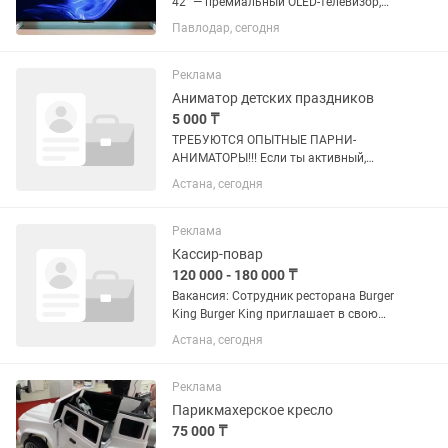
42” — премиальный OLED-телевизор,
который идеально подходит как для
Павлодар, сегодня
просмотра фильмов, так и для игр на
PS5, Xbox или использования в
качестве профессионального...
Реклама
Аниматор детских праздников
5 000 ₸
ТРЕБУЮТСЯ ОПЫТНЫЕ ПАРНИ-
АНИМАТОРЫ!!! Если ты активный,
любишь движ, не боишься быть в
Астана, сегодня
центре внимания и готов дарить детям
яркие эмоции — мы ждем тебя в нашей
команде! Мы устраиваем детские...
Реклама
Кассир-повар
120 000 - 180 000 ₸
Вакансия: Сотрудник ресторана Burger
King Burger King приглашает в свою
команду! 🍔 Ищешь стабильную работу
Астана, сегодня
с возможностью карьерного роста?
Присоединяйся к одной из крупнейших
сетей ресторанов...
Реклама
Парикмахерское кресло
75 000 ₸