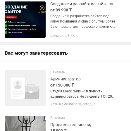
под...
Создание и разработка сайта под ключ
от 89 990 ₸
Создание и разработка сайтов под
ключ Компания Alchin с опытом более
5 лет предлагает профессиональную
разработку сайтов под ключ для
Шымкент, 8 июля
бизнеса. Мы создаем сайты, которые
помогают привлекать новых...
Вас могут заинтересовать
Реклама
Администратор
от 150 000 ₸
Студия Black Nails 💅 в поисках
администратора Не студенты ! От 20
лет Что мы предлагаем: -Стабильный
Усть-Каменогорск, сегодня
доход -сменный график с 8.00 до 20.00 -
2/2, с возможностью меняться -скидки
на услуги...
Реклама
Продается эллипсоид
35 000 ₸