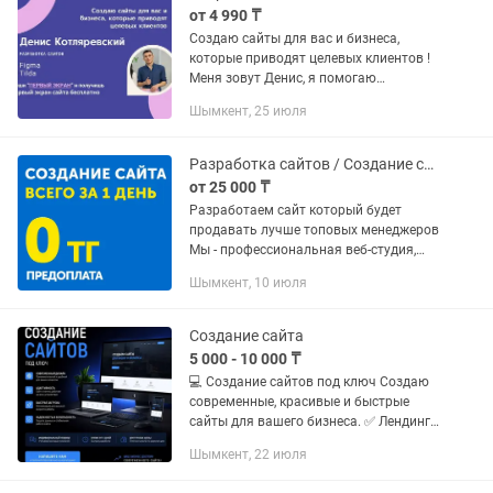
от 4 990 ₸
Создаю сайты для вас и бизнеса,
которые приводят целевых клиентов !
Меня зовут Денис, я помогаю
предпринимателям создавать очередь
Шымкент, 25 июля
из клиентов и увеличивать
узнаваемость бренда через сочные и...
Разработка сайтов / Создание сайтов / Настройка рекламы в интернете
от 25 000 ₸
Разработаем сайт который будет
продавать лучше топовых менеджеров
Мы - профессиональная веб-студия,
которая занимается созданием сайтов
Шымкент, 10 июля
более 5 лет. Нами было создано более
300 сайтов в СНГ и...
Создание сайта
5 000 - 10 000 ₸
💻 Создание сайтов под ключ Создаю
современные, красивые и быстрые
сайты для вашего бизнеса. ✅ Лендинги
✅ Сайты-визитки ✅ Интернет-
Шымкент, 22 июля
магазины ✅ Сайты для кафе,
ресторанов и магазинов ✅ Адаптация