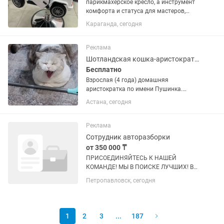
парикмахерское кресло, а инструмент
комфорта и статуса для мастеров,
которые ценят качество и внешний вид
Караганда, сегодня
своего салона. 🚗 Дизайн в стиле
автомобиля Привлекает внимание
клиентов и делает интерьер...
Реклама
Шотландская кошка-аристократка
Бесплатно
Взрослая (4 года) домашняя
аристократка по имени Пушинка.
Шотландская вислоухая кошка.
Астана, сегодня
Добрая, мирная, ко всему приученная,
не агрессивная. С другими животными
ладит, после адаптации. Любит ласку,
Реклама
но...
Сотрудник авторазборки
от 350 000 ₸
ПРИСОЕДИНЯЙТЕСЬ К НАШЕЙ
КОМАНДЕ! МЫ В ПОИСКЕ ЛУЧШИХ! В
связи с активным расширением
Петропавловск, сегодня
компании MEGA Авторазбор, мы
объявляем набор сотрудников в г.
Петропавловск. Если вы хотите
работать в стабильной...
1
2
3
...
187