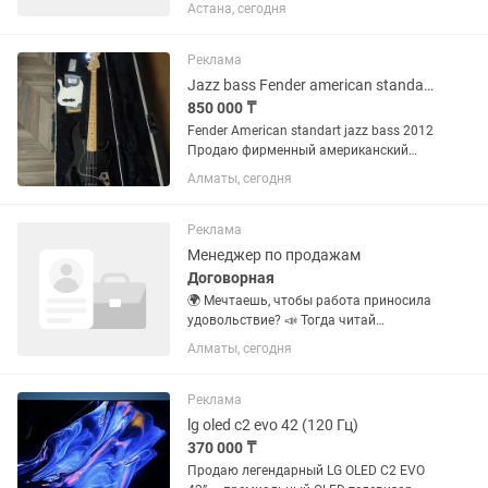
График у штатного водителя 6/1
Астана, сегодня
выходной выбирают сами в какой день
им удобно 2)Заменяющие водители ●
Заменяющие водители это в...
Реклама
Jazz bass Fender american standart 2012
850 000 ₸
Fender American standart jazz bass 2012
Продаю фирменный американский
джаз-бас от Фендер. Год выпуска -
Алматы, сегодня
2012, именно в это время на American
standart ставили датчики Custom shop
60s (на инструментах...
Реклама
Менеджер по продажам
Договорная
🌍 Мечтаешь, чтобы работа приносила
удовольствие? 📣 Тогда читай
внимательно — возможно, это именно
Алматы, сегодня
твой шанс! В SADMOL TRAVEL —
туристической компании с историей и
душой — открыта вакансия
Реклама
менеджера...
lg oled c2 evo 42 (120 Гц)
370 000 ₸
Продаю легендарный LG OLED C2 EVO