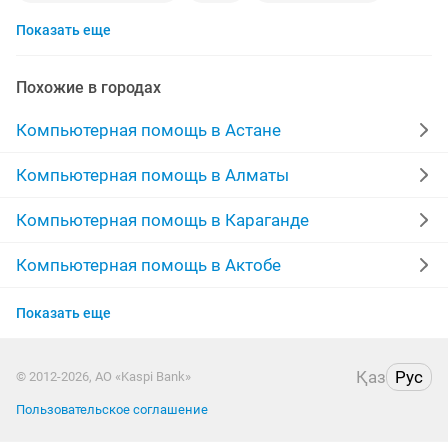
Показать еще
антивирус
компьютер ноутбук
чистка ноутбуков
ремонт пк
windows 7 ноутбук
3d max
Похожие в городах
программисты
установка windows 10
Компьютерная помощь в Астане
установка 1с
установка программ на компьютер
Компьютерная помощь в Алматы
windows компьютер
роутер алтел
windows 10
Компьютерная помощь в Караганде
установка антивируса
компьютер выезд
Компьютерная помощь в Актобе
Компьютерная помощь в Таразе
windows office
переустановка windows
драйвер
Показать еще
Компьютерная помощь в Павлодаре
microsoft windows
госзакупки
Қаз
Рус
© 2012-2026, АО «Kaspi Bank»
Компьютерная помощь в Семее
ремонт компьютеров ноутбуков
установка office
Пользовательское соглашение
Компьютерная помощь в Атырау
сборка пк
переустановка
установка драйверов