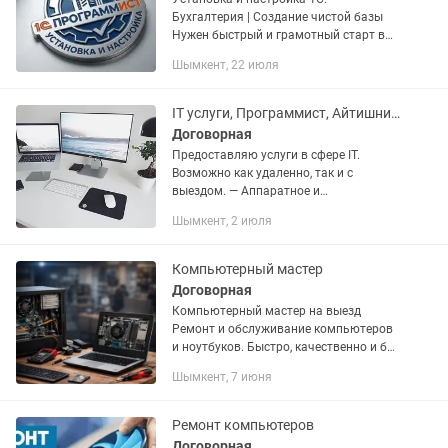
Бухгалтерия | Создание чистой базы
Нужен быстрый и грамотный старт в
1С? Помогу развернуть систему «с
Шымкент, 22 июля
нуля» для вашего бизнеса. Работаю со
всеми версиями (8.3). Что входит...
IT услуги, Программист, Айтишник (Обслуживание систем и сетей)
Договорная
Предоставляю услуги в сфере IT.
Возможно как удаленно, так и с
выездом. — Аппаратное и
Программное обслуживание и
Шымкент, 2 июля
настройка ПК, ноутбуков —
Обслуживание систем, рабочих
станций Windоws, GNU/Linuх...
Компьютерный мастер
Договорная
Компьютерный мастер на выезд
Ремонт и обслуживание компьютеров
и ноутбуков. Быстро, качественно и без
лишних разговоров. Услуги: —
Шымкент, 7 июня
Установка и переустановка Windows —
Удаление вирусов и оптимизация...
Ремонт компьютеров
Договорная