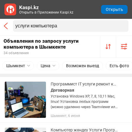
Kaspi.kz
Открыть
Открыть в Приложении Kaspi.kz
Объявления по запросу услуги
компьютера в Шымкенте
34 объявления
Шымкент
Цена
Возможен выезд
Есть фото
Программист IT услуги ремонт компьютеров ноутбук
Договорная
Установка Windows XP, 7, 8, 10,11 Mac,
linux! Установка любых программ
(можно удаленно через Teamviewer или
anydesk) Восстановление работы после
Шымкент, 6 июня
обновление и ошибок ОС (синий экран).
Установка...
Компьютер жөндеу Услуги Программиста на Вызов Ремонт Компьютеров