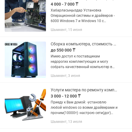
4 000 - 7 000 ₸
Хабарласыңыздар Установка
Операционной системы и драйверов -
6000 Windows 7 и Windows 10 с
активацией Microsoft Office Word Excel
Шымкент, 15 июня
Установка SSD на компьютер - 15000
Установка Wifi приемника на...
Сборка компьютера, стоимость услуги за 15%
до 550 000 ₸
Имею доступ к поставщикам
недорогих комплектующих и могу
собрать качественный компьютер в
рамках любого бюджета.
Шымкент, 3 июня
Услуги мастера по ремонту компьютеров
3 000 - 12 000 ₸
Приеду к Вам домой: -установлю
любой windows со всеми драйверами и
прочим(10000т) -настрою сети(дог)
-любая компьютерная помощь(дог)
Шымкент, 13 июля
Звоните для консультации и
договоренности По цене договоримся