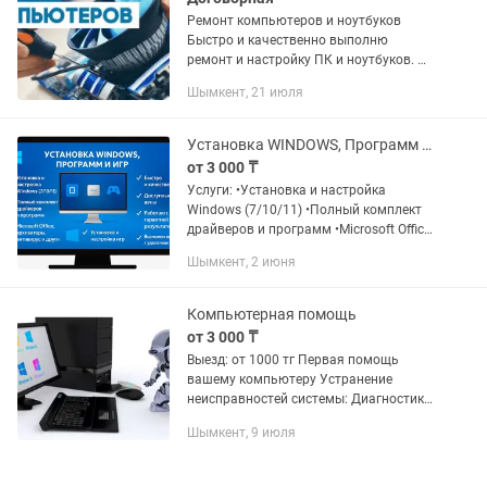
Ремонт компьютеров и ноутбуков
Быстро и качественно выполню
ремонт и настройку ПК и ноутбуков. 🔧
Услуги: • Установка и переустановка
Шымкент, 21 июля
Windows • Установка драйверов и
программ • Чистка компьютера от...
Установка WINDOWS, Программ и Игр
от 3 000 ₸
Услуги: •Установка и настройка
Windows (7/10/11) •Полный комплект
драйверов и программ •Microsoft Office,
антивирус, архиваторы и др.
Шымкент, 2 июня
•Установка и настройка игр
•Оптимизация и ускорение ПК/
ноутбука ...
Компьютерная помощь
от 3 000 ₸
Выезд: от 1000 тг Первая помощь
вашему компьютеру Устранение
неисправностей системы: Диагностика
(при заказе услуги) - Бесплатно
Шымкент, 9 июля
Установка Windows, Linux/Ubuntu,
7/8/10Установка MS Office...