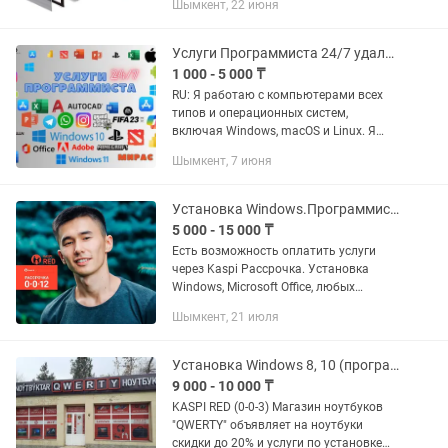
Шымкент, 22 июня
(бюджет до 250k) ✔ Подбор игровой
сборки — 5000₸ ✔ Укажу, где...
Услуги Программиста 24/7 удаленно (word, ворд , office ,windows)
1 000 - 5 000 ₸
RU: Я работаю с компьютерами всех
типов и операционных систем,
включая Windows, macOS и Linux. Я
могу установить и активировать
Шымкент, 7 июня
любые программы, включая
стандартные офисные пакеты,
графические...
Установка Windows.Программист Виндоус Офис Ворд Office Автокад 3D Max
5 000 - 15 000 ₸
Есть возможность оплатить услуги
через Kaspi Рассрочка. Установка
Windows, Microsoft Office, любых
программ, драйверов, антивирусов.
Шымкент, 21 июля
Возможна удаленная установка
программ через TeamViewer или Any...
Установка Windows 8, 10 (программ, драйверов)
9 000 - 10 000 ₸
KASPI RED (0-0-3) Магазин ноутбуков
"QWERTY" объявляет на ноутбуки
скидки до 20% и услуги по установке