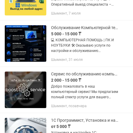
Оперативный выезд специалиста –
работаю без выходных! 🚘 🔹 Гарантия
Шымкент, 7 июля
на все услуги – 1 год 💯 📌 Услуги: ✅
Установка Windows – все...
Обслуживание Компьютерной техники
5 000 - 15 000 ₸
💻 КОМПЬЮТЕРНАЯ ПОМОЩЬ | ПК И
НОУТБУКИ 🛠️ Оказываю услуги по
настройке и обслуживанию
компьютеров и ноутбуков: 🧹 Чистка
Шымкент, 31 июля
ПК и ноутбуков — удаление пыли —
замена термопасты — снижение
перегрева и...
Сервис по обслуживанию компьютерной техники boost service
2 000 - 15 000 ₸
Добро пожаловать в наш
компьютерный сервис! Мы предлагаем
полный спектр услуги для вашего
удобства и бесперебойной работы
Шымкент, позавчера
вашей техники: 🛠 Ремонт
компьютеров: устраним любые
аппаратные и программные...
1C Программист, Установка и настройка, Создание базы 1С
от 5 000 ₸
Установка и настройка 1С: