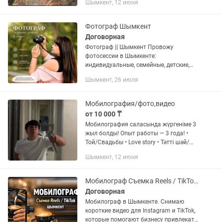
Шымкент, 12 июня
рeкламы, клипов; - Съeмки
корпоративных и свадебных видео; -
Съемки с воздуха...
Фотограф Шымкент
Договорная
Фотограф || Шымкент Провожу
фотосессии в Шымкенте:
индивидуальные, семейные, детские,
love story, контент-съёмки, а также
Шымкент, 26 июля
съёмки мероприятий и школьные
фотосессии. Снимаю выпускные,
последние...
Мобилография/фото,видео
от 10 000 ₸
Мобилография саласында жүргеніме 3
жыл болды! Опыт работы — 3 года! •
Той/Свадьбы • Love story • Тәтті шәй/
Мероприятия • Авто сьёмки • Магазин
Шымкент, 12 июня
сьёмка
Мобилограф Съемка Reels / TikTok для бизнеса Видео для Instagram
Договорная
Мобилограф в Шымкенте. Снимаю
короткие видео для Instagram и TikTok,
которые помогают бизнесу привлекать