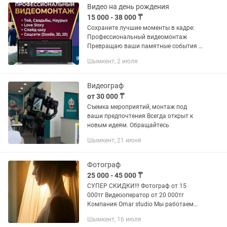
блогов...
Видео на день рождения
15 000 - 38 000 ₸
Сохраните лучшие моменты в кадре:
Профессиональный видеомонтаж
Превращаю ваши памятные события в
кинематографичные истории.
Шымкент, 2 июля
Предлагаю услуги монтажа любой
сложности с индивидуальным
подходом: •...
Видеограф
от 30 000 ₸
Съемка мероприятий, монтаж под
ваши предпочтения Всегда открыт к
новым идеям. Обращайтесь
Шымкент, 21 июня
Фотограф
25 000 - 45 000 ₸
СУПЕР СКИДКИ!!! Фотограф от 15
000тг Видеооператор от 20 000тг
Компания Omar studio Мы работаем
профессионально уже 10 лет в
Шымкент, 16 июля
нескольких направлениях: 1)