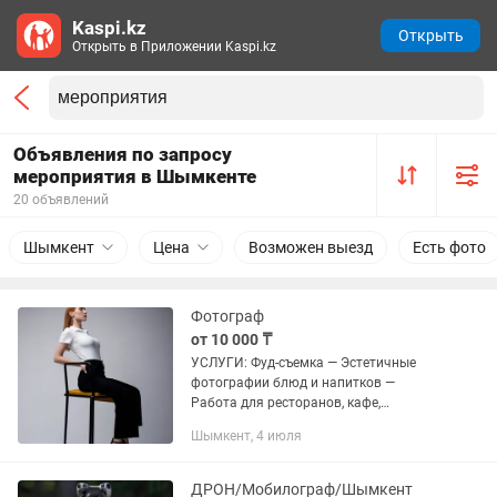
Kaspi.kz
Открыть
Открыть в Приложении Kaspi.kz
Объявления по запросу
мероприятия в Шымкенте
20 объявлений
Шымкент
Цена
Возможен выезд
Есть фото
Фотограф
от 10 000 ₸
УСЛУГИ: Фуд-съемка — Эстетичные
фотографии блюд и напитков —
Работа для ресторанов, кафе,
доставки, фуд-блогов — Стиль: от
Шымкент, 4 июля
минимализма до насыщенных фуд-
стайлинг-сцен — Возможность съемки
на...
ДРОН/Мобилограф/Шымкент