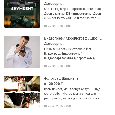
Договорная
Стаж 4 года Дрон: Профессиональная
Дрон-съемка, ( Dji ) видеосъемка. Дрон
снимает вертикально и горизонтально
max качество 4к, 60 fps Смм: Ведение
Шымкент, 28 июня
бизнес аккаунтов Оформление
контента Создание...
Видеограф / Мобилограф / Дрон - Фото
Договорная
Пишите на если не отвечаю inst
Видеограф/Видеосъемка/
Видеооператор/Reels/Аэросъемка/
видеомонтаж Занимаюсь
Шымкент, 18 июня
профессиональной видеосъемкой. •
Производство контента (Inst, YouTube,
reels, shorts) под...
Фотограф Шымкент
от 20 000 ₸
Всем привет, меня зовут Артур! 1. Фуд-
фотография Фотосъемка блюд для
ресторанов, кафе и доставки. Создание
контента для социальных сетей и
Шымкент, 15 июля
меню. Съемка процессов
приготовления для кулинарных