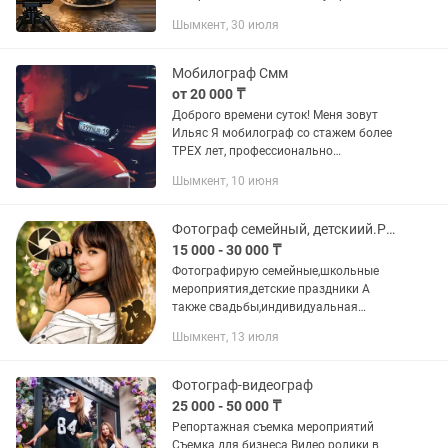
клиентов. Что входит: • съемка
Шымкент, 30 июля
вертикальных видео • монтаж роликов
• подбор музыки • быстрый...
Мобилограф Смм
от 20 000 ₸
Доброго времени суток! Меня зовут
Ильяс Я мобилограф со стажем более
ТРЕХ лет, профессионально
занимаюсь фото и видеосъёмкой
Шымкент, 10 июня
Город ШЫМКЕНТ! И снимаю на IPHONE
15 RPO MAX Съёмки любой
сложности:...
Фотограф семейный, детскиий.Регина Камерцель
15 000 - 30 000 ₸
Фотографирую семейные,школьные
мероприятия,детские праздники А
также свадьбы,индивидуальная
съемка! Регина Камерцель
Шымкент, 13 июля
Фотограф-видеограф
25 000 - 50 000 ₸
Репортажная съемка мероприятий
Съемка для бизнеса Видео ролики в