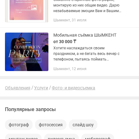
монтирую из них общее видео. Дарю
незабываемые эмоции Вам и Вашим
близким. Опыт работы 7 лет. Также
Шымкент, 31 июля
реставрация фотографий и слайд шоу
на любые мероприятия
Мобильная съёмка ШЫМКЕНТ
от 30 000 ₸
Хотите наслаждаться своим
праздником, а не бегать весь вечер с
телефоном, пытаясь поймать
красивый кадр? Я возьму это на себя!
Шымкент, 12 июня
Создам эстетичный, душевный и живой
контент вашего события. Снимаю на...
Объявления
Услуги
Фото- и видеосъемка
Популярные запросы
фотограф
фотосессия
слайд шоу