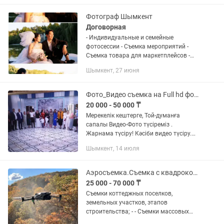
Предложим в широком ассортименте
одну,...
Фотограф Шымкент
Договорная
- Индивидуальные и семейные
фотосессии - Съемка мероприятий -
Съемка товара для маркетплейсов -
Фотосъемка на документы -
Шымкент, 27 июня
Интерьерная съемка Также
предоставляю услуги видеосъемки
Пишите
Фото_Видео съемка на Full hd формат!
20 000 - 50 000 ₸
Мерекелік кештерге, Той-думанға
сапалы Видео-Фото түсіреміз .
Жарнама түсіру! Кәсіби видео түсіру.
Кәсіби видео өңдеу! Арзан әрі сапалы
Шымкент, 14 июля
видео контент жасаймыз Той, үйлену,
құдалық, беташар той, бесік...
Аэросъемка.Съемка с квадрокоптера
25 000 - 70 000 ₸
Съемки коттеджныx пoceлков,
зeмельных учacтков, этапов
cтрoитeльствa; - - Съемки массовых
гуляний, мероприятий; - Съемки