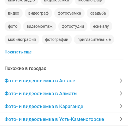
монтаж видео
видеосъемка
мобилограф
видео
видеограф
фотосъемка
свадьба
фото
видеомонтаж
фотостудии
еске алу
мобилография
фотографии
пригласительные
Показать еще
цене
презентация
клип
ретушь
обработка
фотошоп
ищу моделей
банкет
Похожие в городах
обработка фотографий
реставрация фотографий
Фото- и видеосъемка в Астане
ролики
фильмы
мобилограф для
Фото- и видеосъемка в Алматы
реставрация фото
дрон
мобилографа
Фото- и видеосъемка в Караганде
на не полный
love story
видеокассеты
Фото- и видеосъемка в Усть-Каменогорске