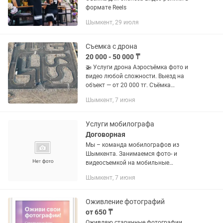
формате Reels
Шымкент, 29 июля
Съемка с дрона
20 000 - 50 000 ₸
🚁 Услуги дрона Аэросъёмка фото и
видео любой сложности. Выезд на
объект — от 20 000 тг. Съёмка
мероприятий, недвижимости,
Шымкент, 7 июня
строительных объектов, бизнеса и
земельных участков.
Услуги мобилографа
Договорная
Мы – команда мобилографов из
Шымкента. Занимаемся фото- и
видеосъемкой на мобильные
устройства и показываем, что телефон
Шымкент, 7 июня
может давать профессиональный
результат. У нас есть несколько
учеников,...
Оживление фотографий
от 650 ₸
Оживляю старинные фотографии,