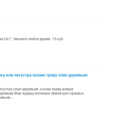
м 24/7. Звоните любое время. 15 куб
а ели легустра косим траву спил деревьев
егустра спил деревьев .косим траву.живая
еревьев Жер аудару вспашка земли шоп орамыз
евьев...