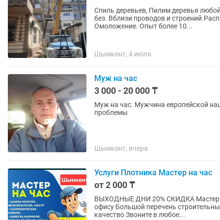
Спиль деревьев, Пилим деревья любо
без. Вблизи проводов и строений.Расп
Омоложение. Опыт более 10...
Шымкент, 4 июля
Муж на час
3 000 - 20 000 ₸
Муж на час. Мужчина европейской на
проблемы
Шымкент, вчера
Услуги Плотника Мастер на час
от 2 000 ₸
ВЫХОДНЫЕ ДНИ 20% СКИДКА Мастер с опытом работы. Устранит любую проблему по дому и
офису Большой перечень строительных услуги (электрик, плотник, сантехник) Гарантия
качество Звоните в любое...