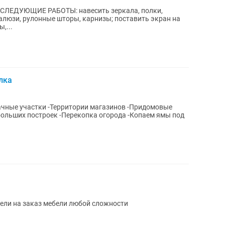
ЛЕДУЮЩИЕ РАБОТЫ: навесить зеркала, полки,
алюзи, рулонные шторы, карнизы; поставить экран на
,...
лка
и магазинов -Придомовые
больших построек -Перекопка огорода -Копаем ямы под
ели на заказ мебели любой сложности