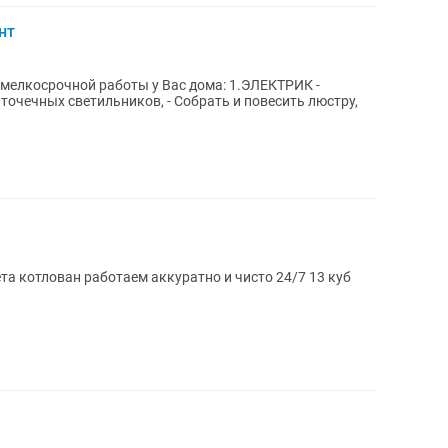
нт
очной работы у Вас дома: 1.ЭЛЕКТРИК -
точечных светильников, - Собрать и повесить люстру,
Ассенизатор откачка септиков и туалета котлован работаем аккуратно и чисто 24/7 13 куб