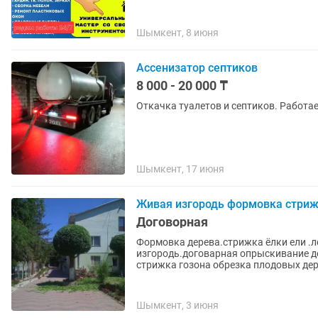
Шымкент, 8 июня
Ассенизатор септиков
8 000 - 20 000 ₸
Откачка туалетов и септиков. Работае
Шымкент, 17 июня
Живая изгородь формовка стрижк
Договорная
Формовка дерева.стрижка ёлки ели .л
изгородь.договарная опрыскивание д
стрижка гозона обрезка плодовых дер
Шымкент, 3 июня