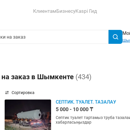
Клиентам
Бизнесу
Kaspi Гид
Мой
Шы
и на заказ в Шымкенте
(434)
Сортировка
СЕПТИК. ТУАЛЕТ. ТАЗАЛАУ
5 000 - 10 000 ₸
Септик туалет тартамыз труба тазала
хабарласыңыздар