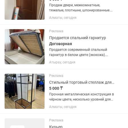
Продам двери, межкомнатные,
тяжелые, плотныне, шпонированные.
Торг уместен, находятся в районе
Алматы, сегодня
Алтын-Орде, п. Абай. Самовывоз, есть 2
двери 200 на 80 см, 1дверь 200 на 50
см уже снятые с коробом, но...
Реклама
Продается спальний гарнитур
Договорная
Продается современный спальный
гарнитур в белом цвете (экокожа).
Использовался аккуратно, состояние
Атырау, сегодня
отличное. Очень удобный и стильный
комплект, прекрасно подойдет для
квартиры или частного дома. В...
Реклама
Стильный торговый стеллаж для одежды
5 000 ₸
Прочная металлическая конструкция в
чёрном цвете, несколько уровней для
размещения одежды на плечиках,
Алматы, сегодня
удобные крючки и вместительный
нижний короб для хранения товара.
Отлично подойдёт для магазина...
Реклама
Курьер