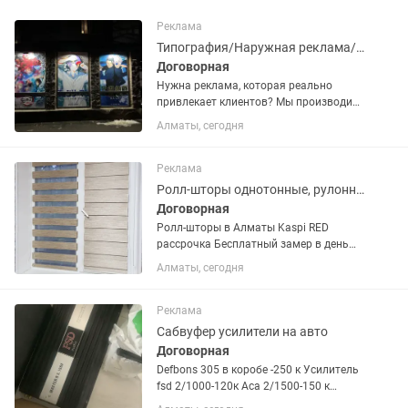
Реклама
Типография/Наружная реклама/Шелкография
Договорная
Нужна реклама, которая реально
привлекает клиентов? Мы производим
всё-от стильных визиток до
Алматы, сегодня
масштабных рекламных стендов и
вывесок! Работаем на собственном
оборудовании, гарантируем четкую...
Реклама
Ролл-шторы однотонные, рулонные шторы мини, в коробе, кассетные
Договорная
Ролл-шторы в Алматы Kaspi RED
рассрочка Бесплатный замер в день
обращения Ролл-шторы в коробе Ролл-
Алматы, сегодня
шторы однотонные мини Рулонные
шторы (ролл шторы) Ролл-шторы в
кассетном механизме...
Реклама
Сабвуфер усилители на авто
Договорная
Defbons 305 в коробе -250 к Усилитель
fsd 2/1000-120к Аса 2/1500-150 к
ремонтный