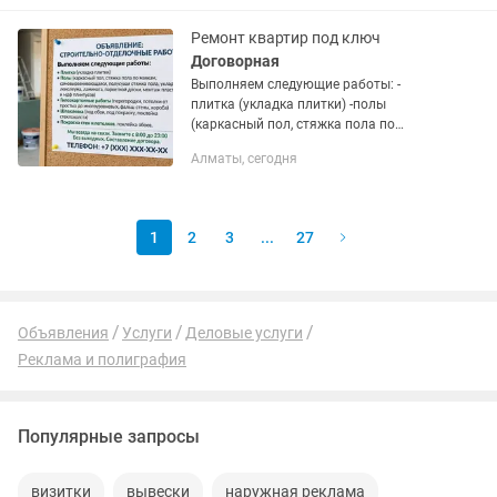
Ремонт квартир под ключ
Договорная
Выполняем следующие работы: -
плитка (укладка плитки) -полы
(каркасный пол, стяжка пола по
маякам, самовыравнивающаяся,
Алматы, сегодня
полусухая стяжка пола, укладка
линолеума, ламината, паркетной доски,
монтаж...
1
2
3
...
27
Объявления
Услуги
Деловые услуги
Реклама и полиграфия
Популярные запросы
визитки
вывески
наружная реклама