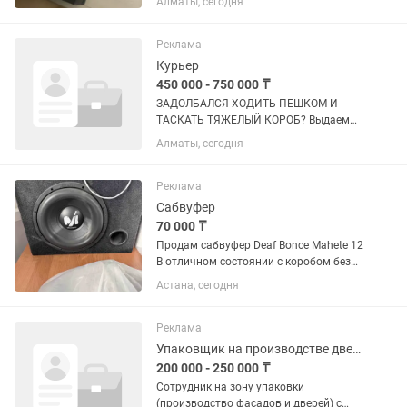
Алматы, сегодня
Реклама
Курьер
450 000 - 750 000 ₸
ЗАДОЛБАЛСЯ ХОДИТЬ ПЕШКОМ И
ТАСКАТЬ ТЯЖЕЛЫЙ КОРОБ? Выдаем
мощные ЭЛЕКТРОВЕЛОСИПЕДЫ для
Алматы, сегодня
работы в Яндекс . Велик едет сам - ноги
отдыхают, скорость выше, заказов
больше, денег больше! ДОХОД: до 25
Реклама
000...
Сабвуфер
70 000 ₸
Продам сабвуфер Deaf Bonce Mahete 12
В отличном состоянии с коробом без
ремонтам
Астана, сегодня
Реклама
Упаковщик на производстве дверей и фасадов
200 000 - 250 000 ₸
Сотрудник на зону упаковки
(производство фасадов и дверей) с