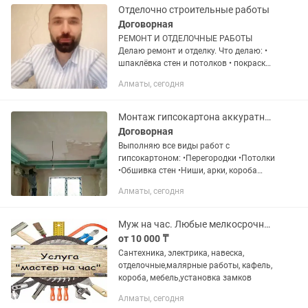
Отделочно строительные работы
Договорная
РЕМОНТ И ОТДЕЛОЧНЫЕ РАБОТЫ
Делаю ремонт и отделку. Что делаю: •
шпаклёвка стен и потолков • покраска •
обои • ламинат и линолеум • плинтуса,
Алматы, сегодня
галтели • гипсокартон (перегородки,
короба) •...
Монтаж гипсокартона аккуратно, быстро, надежно
Договорная
Выполняю все виды работ с
гипсокартоном: •Перегородки •Потолки
•Обшивка стен •Ниши, арки, короба
Работаю качественно, по уровню,
Алматы, сегодня
соблюдая технологии. Свой
инструмент, выезд на замер, помощь
Звоните...
Муж на час. Любые мелкосрочные работы.качественно.ответственно.
от 10 000 ₸
Сантехника, электрика, навеска,
отделочные,малярные работы, кафель,
короба, мебель,установка замков
Алматы, сегодня