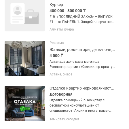
Курьер
400 000 - 800 000 ₸
# 🕷️ «ПОСЛЕДНИЙ ЗАКАЗ» — ВЫПУСК
#1 --- 📖 ПАНЕЛЬ 1. Злодей в перчатке
щёлкает пальцами. 💬 «Я уничтожу
Алматы, вчера
ВСЮ доставку в этом городе!» ЗВУК:
ЩЁЛК! 🫰 --- 📖 ПАНЕЛЬ 2. Все курьеры
исчезают. Улицы пусты....
Реклама
Жалюзи, ролл-шторы, день-ночь, дуэт Астана
4 500 ₸
Астанада және қала маңында
Роллшторлар мен Жалюзилер орнату -
сапалы және жылдам! Терезелеріңізді
Астана, вчера
стильді және ұқыпты жаңартамыз. Біз
дайындаймыз және орнатамыз: ✔️
Роллшторлар ✔️ День-Ночь...
Отделка квартир черновая/чистовая, устранение дефектов
Договорная
Отделка помещений в Темиртау с
бесплатной консультацией от
специалистов! Акции в инстаграме -
Наши преимущества: Без предоплаты;
Темиртау, сегодня
Возможен договор ГПХ; Гарантия 12
месяцев на...