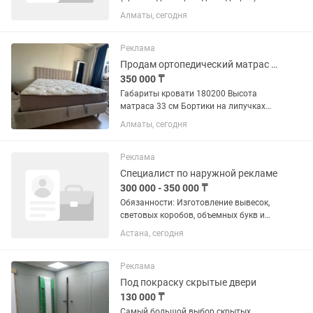
функцией помощника в сборке дверей
Алматы, сегодня
скрытого монтажа Обязанности: •
Упаковка мебельных фасадов и
дверных полотен • Помощь в сборке...
Реклама
Продам ортопедический матрас с кроватью
350 000 ₸
Габариты кровати 180200 Высота
матраса 33 см Бортики на липучках
снимаются и можно стирать в
Алматы, сегодня
машинке Кровать Beyosa Claire Матрас
Andre Renault desight fashion В
эксплуатации 1,5 года Идеально для...
Реклама
Специалист по наружной рекламе
300 000 - 350 000 ₸
Обязанности: Изготовление вывесок,
световых коробов, объемных букв и
рекламных конструкций. Сборка
Астана, сегодня
изделий из ПВХ, акрила, композита,
металла и других материалов. Монтаж
и демонтаж наружной...
Реклама
Под покраску скрытые двери
130 000 ₸
Самый большой выбор скрытых