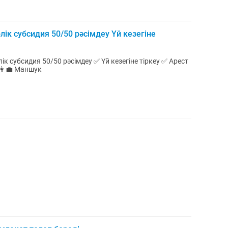
к субсидия 50/50 рәсімдеу Үй кезегіне
 субсидия 50/50 рәсімдеу ✅ Үй кезегіне тіркеу ✅ Арест
әселесін шешуге көмек 📞 Байланыс: 👩💼 Маншук