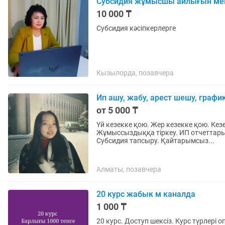
Субсидия жұмысшы айлығын мем
10 000 ₸
Субсидия кәсіпкерлерге
Кызылорда, позавчера
Ип ашу, жабу, арест шешу, графи
от 5 000 ₸
Үй кезекке қою. Жер кезекке қою. Кезек санын көру. АСП-га онлайн заявка тастау.
Жұмыссыздыққа тіркеу. ИП отчеттары.
Субсидия тапсыру. Қайтарымсыз...
Алматы, позавчера
20 курс жабык м каналда
1 000 ₸
20 курс. Доступ шексіз. Курс түрлері о