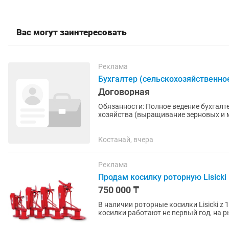
Вас могут заинтересовать
Реклама
Бухгалтер (сельскохозяйственно
Договорная
Обязанности: Полное ведение бухгалтерского и налогового учета ТОО в сфере сельского
хозяйства (выращивание зерновых и 
налогов и обязательных...
Костанай, вчера
Реклама
Продам косилку роторную Lisicki
750 000 ₸
В наличии роторные косилки Lisicki z 1
косилки работают не первый год, на 
Надежная, практичная...