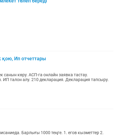
лекет төлеп береді
к қою, Ип отчеттары
 ИП талон алу. 210 декларация. Декларация тапсыру.
писаниеда. Барлығы 1000 теңге. 1. егов кызметтер 2.