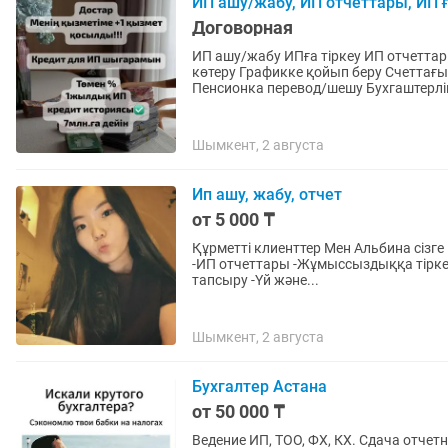
ИП ашу/жабу, ИП отчеттары, ИП ғ
Договорная
ИП ашу/жабу ИПға тіркеу ИП отчетта
көтеру Графикке қойып беру Счеттағ
Пенсионка перевод/шешу Бухгаштерлік
Шымкент, 2 августа
Ип ашу, жабу, отчет
от 5 000 ₸
Құрметті клиенттер Мен Альбина сізге келесідей қ
-ИП отчеттары -Жұмыссыздыққа тірке
тапсыру -Үй және...
Шымкент, 2 августа
Бухгалтер Астана
от 50 000 ₸
Ведение ИП, ТОО, ФХ, КХ. Сдача отчетн