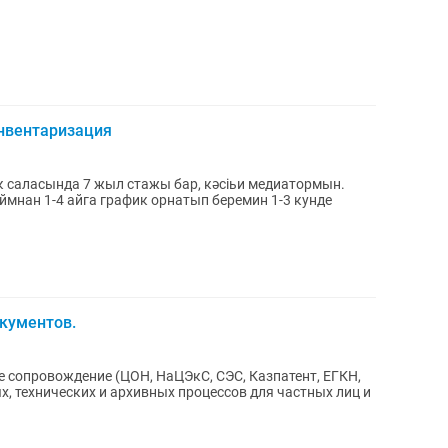
инвентаризация
саласында 7 жыл стажы бар, кәсіьи медиатормын.
мнан 1-4 айга график орнатып беремин 1-3 кунде
окументов.
 сопровождение (ЦОН, НаЦЭкС, СЭС, Казпатент, ЕГКН,
, технических и архивных процессов для частных лиц и