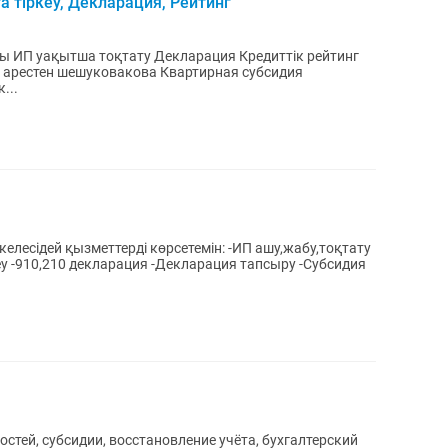
а тіркеу, Декларация, Рейтинг
ры ИП уақытша тоқтату Декларация Кредиттік рейтинг
ы арестен шешуковакова Квартирная субсидия
...
ызметтерді көрсетемін: -ИП ашу,жабу,тоқтату
у -910,210 декларация -Декларация тапсыру -Субсидия
остей, субсидии, восстановление учёта, бухгалтерский