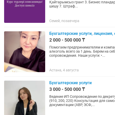
Қайтарымсыз грант 3. Бизнес пландар 4. Ип қызметтері 5. Арест шешу 6. Сот арқылы арест
шешу 7. Штраф...
Семей, позавчера
Бухгалтерские услуги, лицензия,
2 000 - 500 000 ₸
Помогаем предпринимателям и компан
алкоголь всего за 1 день. Берем на себя все процессы — от консультации до полного
сопровождения. Наши услуги: •...
Астана, 4 августа
Бухгалтерские услуги
3 000 - 500 000 ₸
Ведение ИП Сопровождение по декрет
(910, 200, 220) Консультация для са
документации (АВР, ЭСФ,...