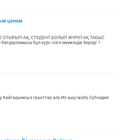
ным ценам
Арест шешу Графикке кою Штраф шешу Кайтарымсыз гранттар алу Ип ашу/жабу Субсидия