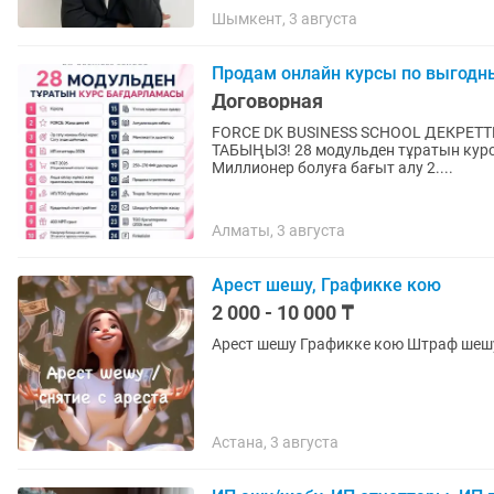
Шымкент, 3 августа
Продам онлайн курсы по выгод
Договорная
FORCE DK BUSINESS SCHOOL ДЕКРЕТТЕ ОТЫРЫП-АҚ, СТУДЕНТ БОЛЫП ЖҮРІП-АҚ ТАБЫС
ТАБЫҢЫЗ! 28 модульден тұратын курс бағдарламасы Бұл курс сізге мүмкіндік береді: 1.
Миллионер болуға бағыт алу 2....
Алматы, 3 августа
Арест шешу, Графикке кою
2 000 - 10 000 ₸
Астана, 3 августа