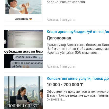
баланс. Расчет налогов.
Астана, 1 августа
Квартирная субсидия/уй кегезі/
Договорная
Гульжаухар Болатқызы боламын.Банк 
-Займ алып толық жаба алмасаңыз зай
-Аренда уйіңізідің 50% мемлекет...
Астана, 1 августа
Консалтинговые услуги, поиск д
10 000 - 200 000 ₸
Оформление документов и техническое
Даму) Полное ведение документальных
бизнеса в...