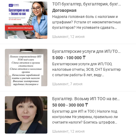
ТОП бухгалтер, бухгалтерия, бухгалтерские услуги Шымкент
Договорная
Надоела головная боль с налогами и
штрафами? Устали от некомпетентных
бухгалтеров? Не успеваете сдавать
отчетность вовремя? Постоянно
Шымкент, 12 июня
боитесь проверок от КГД? Не знаете,
как оптимизировать налоги и...
Бухгалтерские услуги для ИП/ТОО, налоговые отчеты, ЭСФ, СНТ
5 000 - 100 000 ₸
Бухгалтерские услуги для ИП/ТОО,
налоговые отчеты, ЭСФ, СНТ Бухгалтер
с опытом работы 8 лет, веду
бухгалтерский и налоговый учет для
Шымкент, 7 июня
ИП/ТОО, помогаю клиентам избежать
штрафов, сдать отчеты вовремя и...
Бухгалтер. Возьму ИП ТОО на ведение
50 000 - 300 000 ₸
Бухгалтер для ИП и ТОО | Налоги под
контролем Не уверены, правильно ли
считаете налоги? Боитесь штрафов
или пропустить отчет? Возьму на
Шымкент, 12 июня
ведение бухгалтерии ИП и ТОО