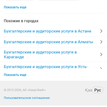
Показать еще
налоговая
бизнес план
налоговые отчеты
сдача налоговой отчетности
бухгалтерские курсы
Похожие в городах
открытие тоо
тоо
ведение ип
ип жабу
Бухгалтерские и аудиторские услуги в Астане
казахский
счет
курсы бухгалтерии
патент
Бухгалтерские и аудиторские услуги в Алматы
Бухгалтерские и аудиторские услуги в
отчет 910
меню
910 форма
закрытие
Караганде
бухгалтерские отчеты
эсф
налоговый бухгалтер
Бухгалтерские и аудиторские услуги в Усть-
Каменогорске
сдача
финансовая отчетность
Показать еще
Бухгалтерские и аудиторские услуги в Актобе
налоговая отчетность
отчет
Қаз
Рус
© 2012-2026, АО «Kaspi Bank»
Бухгалтерские и аудиторские услуги в Актау
услуги удаленного бухгалтера
бухгалтерский учет
Пользовательское соглашение
Бухгалтерские и аудиторские услуги в Костанае