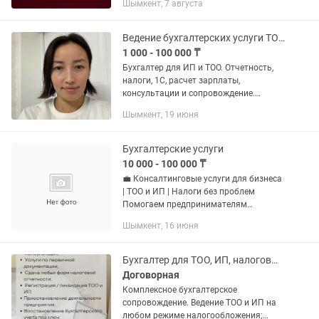
Шымкент, 7 августа
сдано 📌 Понимаете, за что платите
налоги Бухгалтерские услуги...
Ведение бухгалтерских услуги ТОО и ИП
1 000 - 100 000 ₸
Бухгалтер для ИП и ТОО. Отчетность,
налоги, 1С, расчет зарплаты,
консультации и сопровождение.
Аккуратно, вовремя и в соответствии с
Шымкент, 19 июня
законодательством РК.
Бухгалтерские услуги
10 000 - 100 000 ₸
💼 Консалтинговые услуги для бизнеса
| ТОО и ИП | Налоги без проблем
Помогаем предпринимателям
разобраться в налогах и работать без
Шымкент, 16 июня
штрафов. 📊 Наши услуги: • Открытие
ИП и ТОО «под ключ» • Ведение...
Бухгалтер для ТОО, ИП, налоговые отчеты, бухгалтерское сопровождение
Договорная
Комплексное бухгалтерское
сопровождение. Ведение ТОО и ИП на
любом режиме налогообложения;