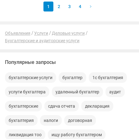
1
2
3
4
Объявления
Услуги
Деловые услуги
Бухгалтерские и аудиторские услуги
Популярные запросы
бухгалтерские услуги
бухгалтер
1с бухгалтерия
услуги бухгалтера
удаленный бухгалтер
аудит
бухгалтерские
сдача отчета
декларация
бухгалтерия
налоги
договорная
ликвидация тоо
ищу работу бухгалтером