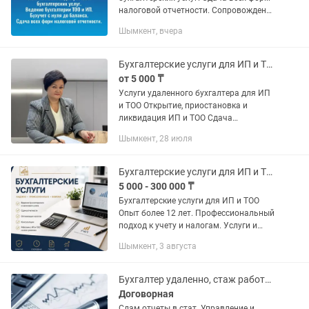
налоговой отчетности. Сопровождение
бухгалтерии ТОО и ИП удаленно.
Шымкент, вчера
Бухучет с нуля до баланса. Цена за
услуги договорная, зависит от...
Бухгалтерские услуги для ИП и ТОО
от 5 000 ₸
Услуги удаленного бухгалтера для ИП
и ТОО Открытие, приостановка и
ликвидация ИП и ТОО Сдача
налоговой отчетности вовремя и без
Шымкент, 28 июля
ошибок ф100.00, ф200.00, ф300.00,
ф700.00, ф910.00, ф701.00, ф701.01,...
Бухгалтерские услуги для ИП и ТОО
5 000 - 300 000 ₸
Бухгалтерские услуги для ИП и ТОО
Опыт более 12 лет. Профессиональный
подход к учету и налогам. Услуги и
стоимость: • Консультация бухгалтера
Шымкент, 3 августа
— 10 000 тг • Сопровождение ИП — от
40 000 тг / мес •...
Бухгалтер удаленно, стаж работы 12 лет. Имеется сертификат Проф. бух
Договорная
Сдам отчеты в стат. Управление и