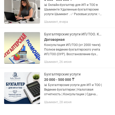
📊 Онлайн-бухгалтер для ИП и ТОО в
Шымкенте Удаленные бухгалтерские
услуги Шымкент . ✅ Разовые услуги: •
Счета на оплату, АВР, ЭСФ • Налоговая
Шымкент, вчера
отчетность ✅ Разовый Импорт
товаров: • СНТ • ФНО...
Бухгалтерские услуги ИП/ТОО. Консультации.
Договорная
Консультация ИП/ТОО (от 2000 тенге).
Полное ведение бухгалтерского учета
ИП/ТОО (ОУР). Восстановление бух
Учета. Приходящий бухгалтер. Сдача
Шымкент, 26 июня
налоговых отчетов ФНО 100, 200, 300,
328, 700, 701,...
Бухгалтерские услуги
20 000 - 500 000 ₸
📊 Бухгалтерские услуги для ИП и ТОО |
Ведение бухгалтерии | Налоговая
отчетность | Консультации | Сдача
отчетов | Работаем качественно и в
Шымкент, 28 июня
срок.