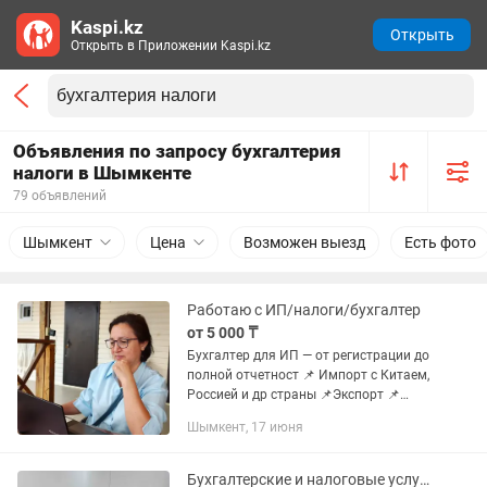
Kaspi.kz
Открыть
Открыть в Приложении Kaspi.kz
Объявления по запросу бухгалтерия
налоги в Шымкенте
79 объявлений
Шымкент
Цена
Возможен выезд
Есть фото
Работаю с ИП/налоги/бухгалтер
от 5 000 ₸
Бухгалтер для ИП — от регистрации до
полной отчетност 📌 Импорт с Китаем,
Россией и др страны 📌Экспорт 📌
Обслуживание ИП на УСН (форма 910,
Шымкент, 17 июня
913, 701, 300, 200,328 и др) 📋 Сдача
налоговых и...
Бухгалтерские и налоговые услуги, Ведение ИП, ТОО, Удаленный бухгалтер