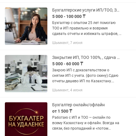
(упрощенный режим, ОУР). ✔ Сдаю...
Бухгалтерские услуги ИП/ТОО, Закрытие ИП, ЭСФ, СНТ
5 000 - 100 000 ₸
Бухгалтер с опытом 25 лет помогаю
ТОО и ИП правильно и вовремя
сдавать отчеты и избежать штрафов, а
также по всеобщему декларированию,
Шымкент, 7 июня
сокращать расходы, оптимизировать
налоги, кассовые разрывы. На...
Закрытие ИП, ТОО 100%, , сдача всех налоговых отчетов , горстат, ЭСФ, ЭАВР
5 000 - 60 000 ₸
Закрою ИП с доказательством о
снятии ИП с учета. (фото скину).Сдаю
отчеты дешево ИП по Казахстану.
Снятие ареста счета ИП,ТОО, при
Шымкент, 4 июня
разных ситуациях. Закрытие ИП от
5000тн Предлагаю услуги грамотное...
Бухгалтер онлайн/офлайн
от 1 500 ₸
Работаю с ИП и ТОО — онлайн по
всему Казахстану и офлайн. Всегда на
связи, без пропаданий и «потом
посмотрю». 📌 Вы знаете, что и когда