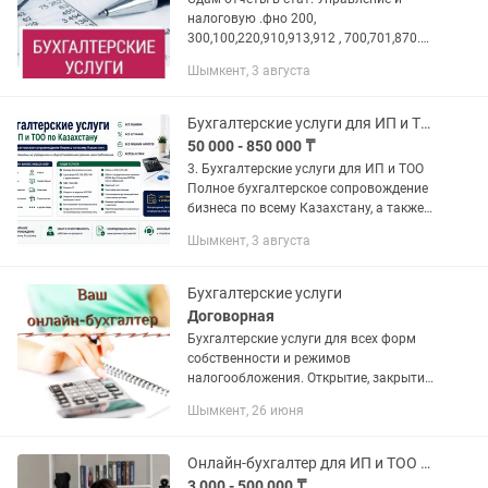
налоговую .фно 200,
300,100,220,910,913,912 , 700,701,870.
Веду бухгалтерию ТОО и ИП разных
Шымкент, 3 августа
видов деятельности.Регистрация и
ликвидация ТОО и ИП. Подход к
каждому...
Бухгалтерские услуги для ИП и ТОО
50 000 - 850 000 ₸
3. Бухгалтерские услуги для ИП и ТОО
Полное бухгалтерское сопровождение
бизнеса по всему Казахстану, а также
разовые услуги. Работаем с
Шымкент, 3 августа
компаниями на упрощенном и
общеустановленном режиме...
Бухгалтерские услуги
Договорная
Бухгалтерские услуги для всех форм
собственности и режимов
налогообложения. Открытие, закрытие
ИП,ТОО Сдача статистической и
Шымкент, 26 июня
налоговой отчётности Постановка и
снятие ККМ Выставление
бухгалтерских...
Онлайн-бухгалтер для ИП и ТОО в Шымкенте
3 000 - 500 000 ₸