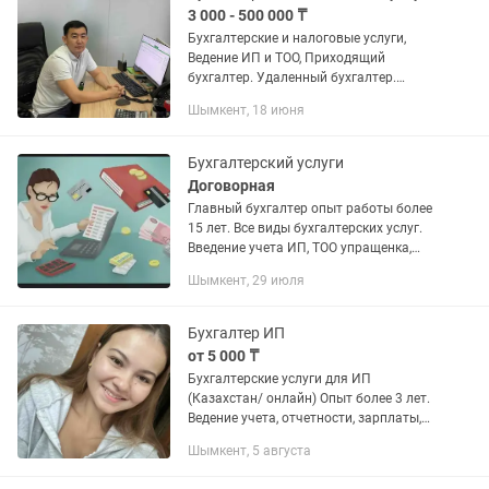
3 000 - 500 000 ₸
Бухгалтерские и налоговые услуги,
Ведение ИП и ТОО, Приходящий
бухгалтер. Удаленный бухгалтер.
Разовые услуги Сертифицированный
Шымкент, 18 июня
профессиональный бухгалтер уже 11
лет помогаю ТОО и ИП избежать...
Бухгалтерский услуги
Договорная
Главный бухгалтер опыт работы более
15 лет. Все виды бухгалтерских услуг.
Введение учета ИП, ТОО упращенка,
общеустановленный режим, Сдача
Шымкент, 29 июля
отчетов, Банк, Начисление ЗП, Налоги,
Касса, Пэй,...
Бухгалтер ИП
от 5 000 ₸
Бухгалтерские услуги для ИП
(Казахстан/ онлайн) Опыт более 3 лет.
Ведение учета, отчетности, зарплаты,
кадров. Работа в 1С:8.3, ЭСФ, СНТ,
Шымкент, 5 августа
импорт/экспорт, ТИС, Розничный
налог. 💼 Разовые услуги: • 910...