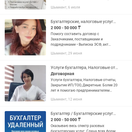
Разовые услуги по первичной
Шымкент, 6 июля
документации (счет на оплату,
накладная, АВР, эсф); Сдача
квартальных,...
Бухгалтерские, налоговые услуги. Ведение ИП, ТОО. Удаленный бухгалтер
2 000 - 50 000 ₸
Помогу составить договор с
Заказчиками, поставщиками и
подрядчиками • Выписка ЭСФ, акт
выполненных работ, накладная, счёт
Шымкент, 29 июня
на оплату • Могу установить,
настроить программу СОНО • Делаю
обновления...
Услуги бухгалтера, Налоговые отчеты, Закрытие ИП/ТОО, Декретные расчеты.
Договорная
Услуги бухгалтера, Налоговые отчеты,
Закрытие ИП/ТОО, Декретные. Более 20
лет я помогаю предпринимателям
навести порядок в бухгалтерии,
Шымкент, 12 июня
предоставляя полный спектр услуг для
ТОО и ИП. Почему...
Бухгалтер / Бухгалтерские услуги. Консультация по телефону в режиме 16/7
2 000 - 50 000 ₸
Оказываю весь спектр разовых
бухгалтерских услуг. Сдача всех форм