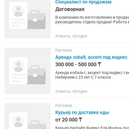
Специалист по продажам
Договорная
В компанию по изготовлению и продаж
руководитель отдела продаж! Работа в офисе и обработка входящих заявок. Продажа и
аренда LED-экранов, готовых лад...
Алматы, сегодня
Реклама
Аренда cobalt, accent под яндекс
300 000 - 500 000 ₸
Аренда кобальт, акцент под яндекс т
Набираем с 23 лет С 7 класса
Алматы, сегодня
Реклама
Курьер по доставке еды
от 20 000 ₸
Курьер-партнёр Яндекс Еда Ищешь подработку или постоянную занятость? Присоединяйся к