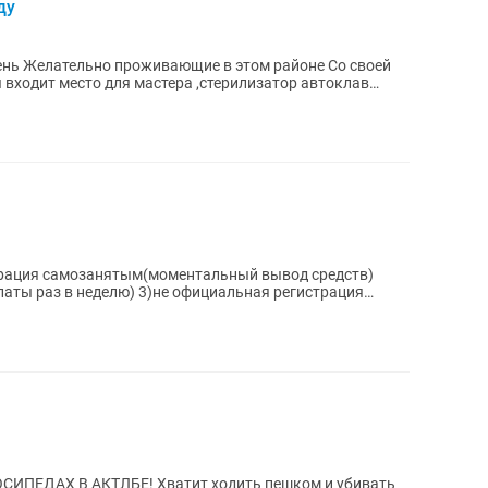
ду
о своей
 входит место для мастера ,стерилизатор автоклав
трация самозанятым(моментальный вывод средств)
латы раз в неделю) 3)не официальная регистрация
ИПЕДАХ В АКТЛБЕ! Хватит ходить пешком и убивать