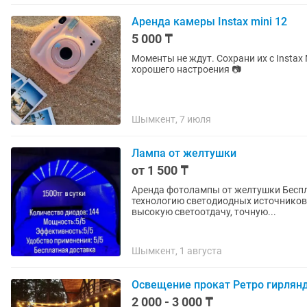
Аренда камеры Instax mini 12
5 000 ₸
Моменты не ждут. Сохрани их с Instax 
хорошего настроения 📷
Шымкент, 7 июля
Лампа от желтушки
от 1 500 ₸
Аренда фотолампы от желтушки Бесплатная доставка! Этот продукт использует новейшую
технологию светодиодных источников с
высокую светоотдачу, точную...
Шымкент, 1 августа
Освещение прокат Ретро гирлян
2 000 - 3 000 ₸