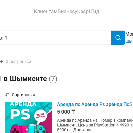
Клиентам
Бизнесу
Kaspi Гид
Мой
Шы
Электроника
 1 в Шымкенте
(7)
Сортировка
Аренда пс Аренда Ps аренда Пс5 
5 000 ₸
Аренда пс Аренда Ps. Номер 1 компани
Шымкент. Цена за PlayStation 4 4990тг за весь комплект с играми на 1 день. Акция 2 дня за
5990тг . Доставка...