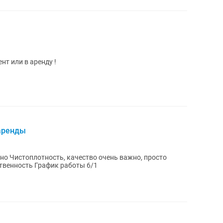
нт или в аренду !
 аренды
вно Чистоплотность, качество очень важно, просто
15 мин сразу мимо Ответственность График работы 6/1