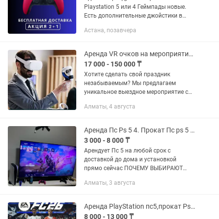
Playstation 5 или 4 Геймпады новые.
Есть дополнительные джойстики в
аренду Комплект приставки: PS5/PS4 +
Астана, позавчера
2 джойстика. Акционные цены для
постоянных клиентов Цены для...
Аренда VR очков на мероприятия прокат Meta Quest 3 VR виар шлем
17 000 - 150 000 ₸
Хотите сделать свой праздник
незабываемым? Мы предлагаем
уникальное выездное мероприятие с
VR технологиями, которое точно
Алматы, 4 августа
удивит ваших гостей! Напишите нам, и
мы скинем вам коммерческое
предложение...
Аренда Пс Ps 5 4. Прокат Пс ps 5 4 Playstation 5 4
3 000 - 8 000 ₸
Арендует Пс 5 на любой срок с
доставкой до дома и установкой
прямо сейчас ПОЧЕМУ ВЫБИРАЮТ
ИМЕННО НАС ? 1.Широкий
Алматы, 3 августа
ассортимент консолей ПС5-8000 тыс
Сутки АКЦИЯ НА ПС 5 2+1 16.000 тыс
Пс4-5000 тыс...
Аренда PlayStation пс5,прокат Ps5,аренда Плейстейшен прокат PLAYSTATION24/7
8 000 - 13 000 ₸