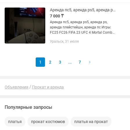
или сериалы. Подключи проектор к...
Аренда пс5, аренда ps5, аренда ps, аренда плейстейшн, аренда пс
7 000 ₸
Аренда пс5, аренда ps5, аренда ps,
аренда плейстейшн, аренда пс Игры:
FC25 FC26 FIFA 23 UFC 4 Mortal Combat
11 Mortal Combat 1 It takes two Spider
Уральск, 31 июля
man Игры постепенно будут
обновляться так что...
1
2
3
...
7
Объявления
Прокат и аренда
Популярные запросы
платья
прокат костюмов
платья на прокат