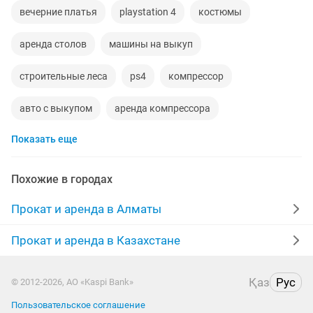
вечерние платья
playstation 4
костюмы
аренда столов
машины на выкуп
строительные леса
ps4
компрессор
авто с выкупом
аренда компрессора
Показать еще
перфоратор
аренда авто
пылесос
прокат
playstation
аренда генератора
аренда
Похожие в городах
болгарка
аренда посуды
аренда машин
Прокат и аренда в Алматы
прокат детских костюмов
казаны
Прокат и аренда в Казахстане
детские костюмы
выпускные платья
Қаз
Рус
© 2012-2026, АО «Kaspi Bank»
аренда инструментов
дрели
выкуп
Пользовательское соглашение