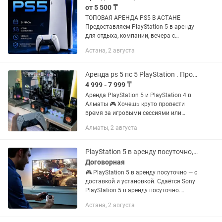
от 5 500 ₸
ТОПОВАЯ АРЕНДА PS5 В АСТАНЕ
Предоставляем PlayStation 5 в аренду
для отдыха, компании, вечера с
друзьями или выходных. Цены: •
Астана, 2 августа
Будние дни — 5500 тг • Выходные —
7500 тг Акция: • 2+1 В...
Аренда ps 5 пс 5 PlayStation . Прокат ps 5 пс 5 пс4 ps4 Плейстейшен аренда
4 999 - 7 999 ₸
Аренда PlayStation 5 и PlayStation 4 в
Алматы 🎮 Хочешь круто провести
время за игровыми сессиями или
поразить друзей на мероприятии?
Алматы, 2 августа
Воспользуйся возможностью
арендовать PlayStation у нас прямо...
PlayStation 5 в аренду посуточно, помесячно с доставкой и установкой
Договорная
🎮 PlayStation 5 в аренду посуточно — с
доставкой и установкой. Сдаётся Sony
PlayStation 5 в аренду посуточно.
Идеально для: • вечеринок • отдыха с
Астана, 2 августа
друзьями • семейных вечеров •
турниров • детей и...