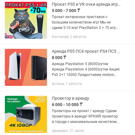
Прокат PS5 и VR очки аренда игры сони джойстик fc26 пс4 пс5 pa4 PlayStation
5 000 - 7 000 ₸
Прокат интересных приставок с
большим количеством игр! Мы не
сдаем 5-10 игр! PlayStation 5 + 70 игр
PlayStation 4 + 25 игр VR очки + 150 игр
Костанай, 2 августа
Виртуальная реальность Meta Quest 3
+ удобное крепление...
Аренда PS5 ПС4 прокат PS4 ПС5 Playstation на дом
8 000 ₸
Аренда Playstation 5 (8000)сутки
Аренда Playstation 4 (6000)сутки Акция
Ps5 2+1 16000 Предоставим любую
игру доступную на консолях, но при
Астана, 1 августа
заказе заранее, достаточно
заказывать за один день. Игры...
Проектор в аренду
6 000 - 10 000 ₸
Проекторы на прокат / аренду Сдаем
проекторы в аренду! ЯРКИЙ проектор
в городе с максимальным качеством
Разрешение: 4К / 1080р Смотри
Шымкент, 31 июля
любимые футбольные матчи, фильмы