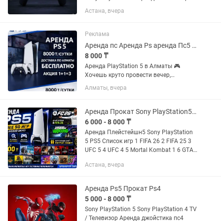
TV. Аренда телика, прокат телика.
Астана, вчера
ДОСТАВКА 24/7! 🔥 АРЕНДА PS5,
телевизора TV в Астане, Косшы и
Лесной поляне! Работаем 24/7! 🚚...
Реклама
Аренда пс Аренда Ps аренда Пс5 аренда ps5 аренда ps 5 аренда PlayStation
8 000 ₸
Аренда PlayStation 5 в Алматы 🎮
Хочешь круто провести вечер,
устроить игровой марафон или
Алматы, вчера
порадовать друзей на мероприятии?
Арендуй PlayStation 5 у нас — быстро,
удобно и с большим выбором игр!...
Аренда Прокат Sony PlayStation5 Пс5
6 000 - 8 000 ₸
Аренда Плейстейшн5 Sony PlayStation
5 PS5 Список игр 1 FIFA 26 2 FIFA 25 3
UFC 5 4 UFC 4 5 Mortal Kombat 1 6 GTA
V 7 NBA 2K25 8 NHL 25 9 A way out 10
Астана, вчера
Astro Playroom 11 Assassins Valhalla
12...
Аренда Ps5 Прокат Ps4
5 000 - 8 000 ₸
Sony PlayStation 5 Sony PlayStation 4 TV
/ Телевизор Аренда джойстика пс4