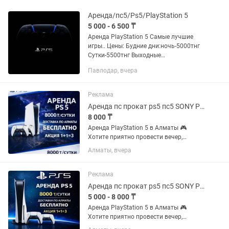
Аренда/пс5/Ps5/PlayStation 5
5 000 - 6 500 ₸
Аренда PlayStation 5 Самые лучшие
игры.. Цены: Будние дни:ночь-5000тнг
Сутки-5500тнг Выходные
дни:ночь-6000тнг Сутки-6500тнг
Павлодар, вчера
Доставка бесплатная с 8:00 до 20:00 С
20:00 платная по 250тнг Игры:...
Реклама
Аренда пс прокат ps5 пс5 SONY PlayStation сони плейстейшн на дом
8 000 ₸
Аренда PlayStation 5 в Алматы 🎮
Хотите приятно провести вечер,
устроить игровой марафон или
Алматы, вчера
порадовать гостей? Предлагаем
аренду PlayStation 5 — удобно, быстро
и с большим выбором игр ✨
Реклама
Стоимость...
Аренда пс прокат ps5 пс5 SONY PlayStation сони плейстейшн на дом
5 000 - 8 000 ₸
Аренда PlayStation 5 в Алматы 🎮
Хотите приятно провести вечер,
устроить игровой марафон или