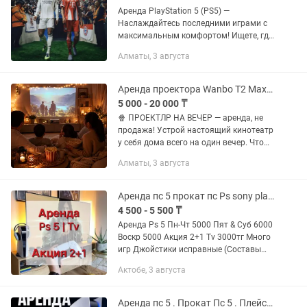
Аренда PlayStation 5 (PS5) —
Наслаждайтесь последними играми с
максимальным комфортом! Ищете, где
сыграть на самой последней и мощной
Алматы, 3 августа
игровой консоли? Арендуйте
PlayStation 5 у нас и получайте...
Аренда проектора Wanbo T2 Max JBL (не продажа)
5 000 - 20 000 ₸
🍿 ПРОЕКТЛР НА ВЕЧЕР — аренда, не
продажа! Устрой настоящий кинотеатр
у себя дома всего на один вечер. Что
предлагаем: 📽 Wanbo T2 Max +
Алматы, 3 августа
колонка JBL Clip 5 — от 10 000 тг/сутки
📽 Wanbo T2 Max +...
Аренда пс 5 прокат пс Ps sony playstation 5
4 500 - 5 500 ₸
Аренда Ps 5 Пн-Чт 5000 Пят & Суб 6000
Воскр 5000 Акция 2+1 Tv 3000тг Много
игр Джойстики исправные (Составы
обновленные) Дополнительные
Актобе, 3 августа
джойстики +1000тг/шт Сити, жилянка,
заречный,...
Аренда пс 5 . Прокат Пс 5 . Плейстейшн 5 аренда . Аренда PlayStation 5