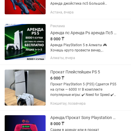
Аренда джойстика пс5 Большой
ассортимент игр! Для аренды
Астана, вчера
Приставок - залог: удостоверение - при
заказе на сутки после...
Реклама
Аренда пс Аренда Ps аренда Пс5 аренда ps5 аренда ps 5 аренда PlayStation
8 000 ₸
Аренда PlayStation 5 в Алматы 🎮
Хочешь круто провести вечер,
устроить игровой марафон или
Алматы, вчера
порадовать друзей на мероприятии?
Арендуй PlayStation 5 у нас — быстро,
удобно и с большим выбором игр!...
Прокат Плейстейшен PS 5
6 000 ₸
Прокат PlayStation 5 (PS5) Сдается PS5
на сутки — 6000 тг В комплекте
популярные игры: ✔️ Need for Speed ✔️
FIFA ✔️ Mortal Kombat ✔️ UFC ✔️ Call of
Кокшетау, позавчера
Duty ✔️ The Witcher (Ведьмак) Отлично
подойдет...
Аренда/Прокат Sony Playstation 5/4
8 000 ₸
Сдаем в аренду или в прокат