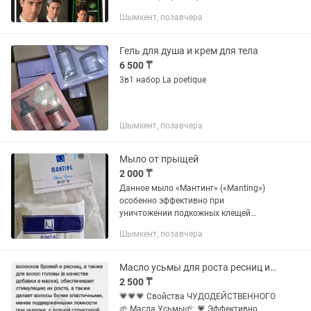
естественному цвету. Формула
Шымкент, позавчера
шампуня обогащена специальными
компонентами которые помогают...
Гель для душа и крем для тела
6 500 ₸
3в1 набор La poetique
Шымкент, позавчера
Мыло от прыщей
2 000 ₸
Данное мыло «Мантинг» («Manting»)
особенно эффективно при
уничтожении подкожных клещей
демодекс, устранении кожного зуда,
Шымкент, позавчера
лечении прыщей, угрей, акне, снимает
красноту, раздражение,...
Масло усьмы для роста ресниц и бровей
2 500 ₸
💗💗💗 Свойства ЧУДОДЕЙСТВЕННОГО
🌱 Масла Усьмы🌱: 💗 Эффективно