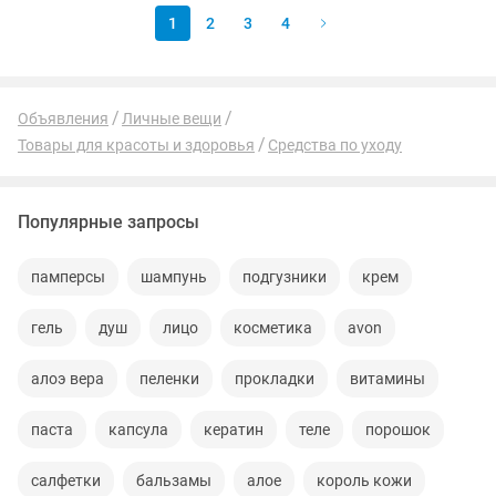
1
2
3
4
Объявления
Личные вещи
Товары для красоты и здоровья
Средства по уходу
Популярные запросы
памперсы
шампунь
подгузники
крем
гель
душ
лицо
косметика
avon
алоэ вера
пеленки
прокладки
витамины
паста
капсула
кератин
теле
порошок
салфетки
бальзамы
алое
король кожи