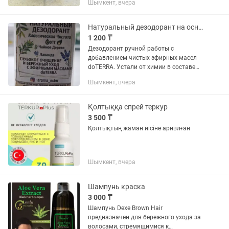
Шымкент, вчера
профессионального преминения.
Оригинальная цена 14 500 тенге,
продаётся за...
Натуральный дезодорант на основе масел ШИ, КОКОС с эфирными маслами doTERRA
1 200 ₸
Дезодорант ручной работы с
добавлением чистых эфирных масел
doTERRA. Устали от химии в составе
дезодорантов? Переходите на светлую
Шымкент, вчера
сторону с doTERRA! 🍃 Масло ШИ и
КОКОС — для невероятной мягкости...
Қолтыққа спрей теркур
3 500 ₸
Қолтықтың жаман иісіне арнвлған
Шымкент, вчера
Шампунь краска
3 000 ₸
Шампунь Dexe Brown Hair
предназначен для бережного ухода за
волосами, стремящимися к