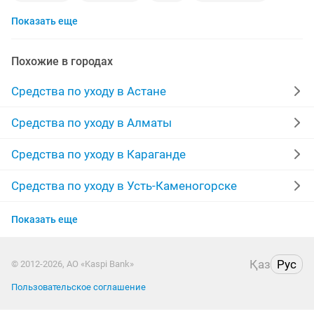
Показать еще
алоэ
алое вера
памперсы для взрослых
отбеливание зубов
подгузники для взрослых
изо
Похожие в городах
волосы
шампунь для волос
бритва
Средства по уходу в Астане
набор для
гигиенический
маска лицо
Средства по уходу в Алматы
для волос
продать волосы
Средства по уходу в Караганде
памперсы для взрослых 3
натуральная
Средства по уходу в Усть-Каменогорске
Средства по уходу в Актобе
средство для
теплы
Показать еще
Средства по уходу в Актау
Қаз
Рус
© 2012-2026, АО «Kaspi Bank»
Средства по уходу в Таразе
Пользовательское соглашение
Средства по уходу в Павлодаре