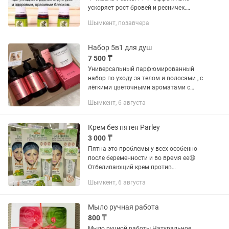
ускоряет рост бровей и ресничек.
Избавляет от глазных инфекций. 💗
Шымкент, позавчера
Восстанавливает ресницы после
наращивания. 💗 Делает волосы, брови
и...
Набор 5в1 для душ
7 500 ₸
Универсальный парфюмированный
набор по уходу за телом и волосами , с
лёгкими цветочными ароматами с
абрикосовыми нотками 1. Соль для
Шымкент, 6 августа
ванны 2. Шампунь 3. Бальзам для
волос 4. Крем для тела 5....
Крем без пятен Parley
3 000 ₸
Пятна это проблемы у всех особенно
после беременности и во время ее😩
Отбеливающий крем против
пятен Parley является натуральным
Шымкент, 6 августа
аюрведическим средством, которое
активно борется с появлением...
Мыло ручная работа
800 ₸
Мыло ручной работы Натуральное.