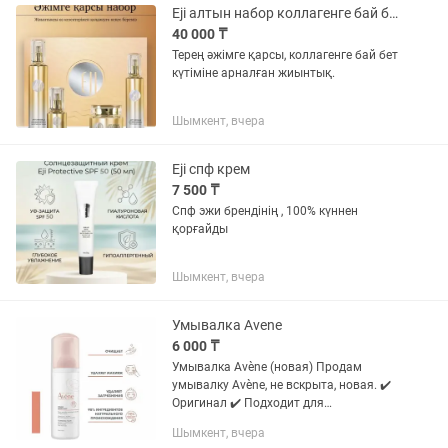
Eji алтын набор коллагенге бай бет күтіміне арналған жиынтық
40 000 ₸
Терең әжімге қарсы, коллагенге бай бет
күтіміне арналған жиынтық.
Шымкент, вчера
Eji спф крем
7 500 ₸
Спф эжи брендінің , 100% күннен
қорғайды
Шымкент, вчера
Умывалка Avene
6 000 ₸
Умывалка Avène (новая) Продам
умывалку Avène, не вскрыта, новая. ✔️
Оригинал ✔️ Подходит для
чувствительной кожи ✔️ Мягко
Шымкент, вчера
очищает 💰 Цена: 6000 тг 📍 Шымкент