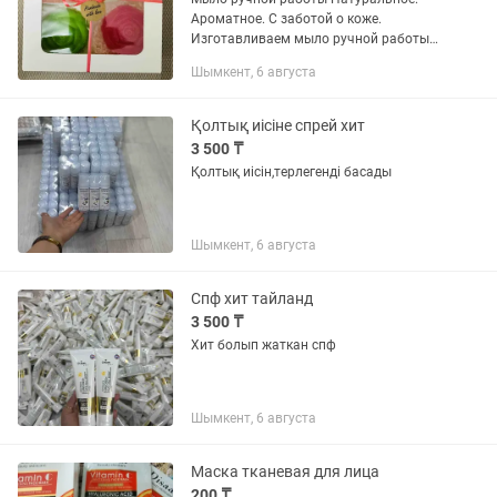
Ароматное. С заботой о коже.
Изготавливаем мыло ручной работы
из качественных ингредиентов: ✔
Шымкент, 6 августа
натуральные масла и экстракты ✔
эфирные масла ✔ витамины и
уходовые...
Қолтық иісіне спрей хит
3 500 ₸
Қолтық иісін,терлегенді басады
Шымкент, 6 августа
Спф хит тайланд
3 500 ₸
Хит болып жаткан спф
Шымкент, 6 августа
Маска тканевая для лица
200 ₸