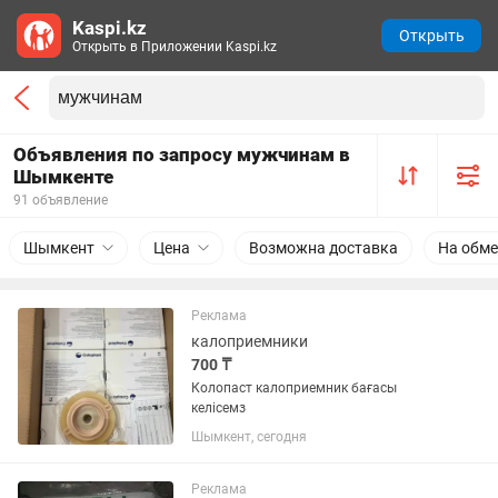
Kaspi.kz
Открыть
Открыть в Приложении Kaspi.kz
Объявления по запросу мужчинам в
Шымкенте
91 объявление
Шымкент
Цена
Возможна доставка
На обм
Реклама
калоприемники
700 ₸
Колопаст калоприемник бағасы
келісемз
Шымкент, сегодня
Реклама