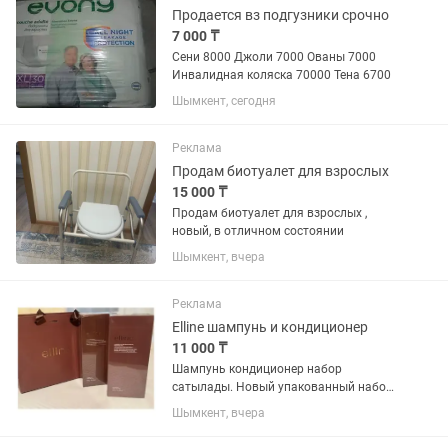
Продается вз подгузники срочно
7 000 ₸
Сени 8000 Джоли 7000 Ованы 7000
Инвалидная коляска 70000 Тена 6700
Шымкент, сегодня
Реклама
Продам биотуалет для взрослых
15 000 ₸
Продам биотуалет для взрослых ,
новый, в отличном состоянии
Шымкент, вчера
Реклама
Elline шампунь и кондиционер
11 000 ₸
Шампунь кондиционер набор
сатылады. Новый упакованный набор
с подарочным пакетом. Для всех типов
Шымкент, вчера
волос. Бренд Elline. Доставка
келисемиз, по городу бесплатно.