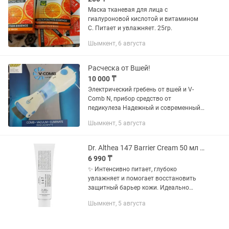
Маска тканевая для лица с
гиалуроновой кислотой и витамином
С. Питает и увлажняет. 25гр.
Шымкент, 6 августа
Расческа от Вшей!
10 000 ₸
Электрический гребень от вшей и V-
Comb N, прибор средство от
педикулеза Надежный и современный
электрический гребень от вшей
Шымкент, 5 августа
устранит вашу проблему педикулеза
на все 100%!!! Эта модель имеет
длинные...
Dr. Althea 147 Barrier Cream 50 мл восстанавливающий барьерный крем
6 990 ₸
✨ Интенсивно питает, глубоко
увлажняет и помогает восстановить
защитный барьер кожи. Идеально
подходит для сухой, чувствительной и
Шымкент, 5 августа
обезвоженной кожи, а также для
восстановления после кислот,
ретинола...