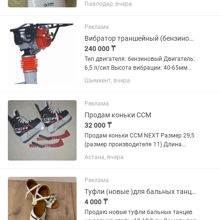
,бедер,поясницы,ягодиц .новый цена
Павлодар, вчера
200.000торг пишите
Реклама
Вибратор траншейный (бензиновый) HCR-80
240 000 ₸
Тип двигателя: бензиновый Двигатель:
6,5 л/сил Высота вибрации: 40-65мм
Сила удара: 14,6 кН Частота вибрации:
Шымкент, вчера
420-700 удар/мин Скорость движения:
10-13 м/мин Длина стопы: 330мм
Ширина стопы:...
Реклама
Продам коньки CCM
32 000 ₸
Продам коньки CCM NEXT Размер 29,5
(размер производителя 11) Длина
стопы 18,7 см В хорошем состоянии
Астана, вчера
Реклама
Туфли (новые )для бальных танцев
4 000 ₸
Продаю новые туфли бальных танцев