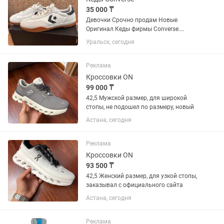
35 000 ₸
Девочки Срочно продам Новые
Оригинал Кеды фирмы Converse.
Покупала через Баера , размер не
Уральск, сегодня
подошел . Тут на Каспи такие же стоят
50 тысяч , я продаю за 35 . Есть ТОРГ.
Размер 39-40-41 Стопа 26,5 см
Реклама
Кроссовки ON
99 000 ₸
42,5 Мужской размер, для широкой
стопы, не подошел по размеру, новый
Астана, сегодня
Реклама
Кроссовки ON
93 500 ₸
42,5 Женский размер, для узкой стопы,
заказывал с официального сайта
Астана, сегодня
Реклама