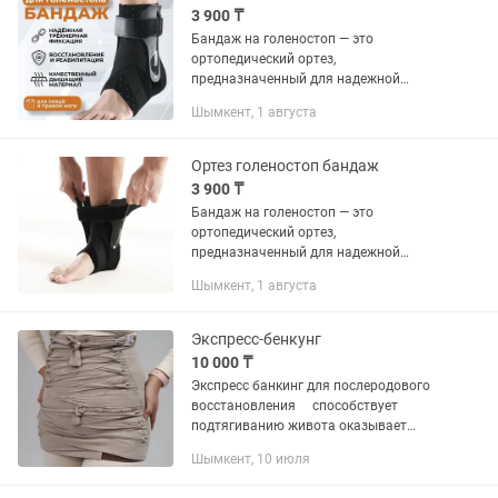
3 900 ₸
Бандаж на голеностоп — это
ортопедический ортез,
предназначенный для надежной
фиксации голеностопного сустава. Он
Шымкент, 1 августа
обеспечивает поддержку и защиту на
протяжении всего дня, особенно важен
после...
Ортез голеностоп бандаж
3 900 ₸
Бандаж на голеностоп — это
ортопедический ортез,
предназначенный для надежной
фиксации голеностопного сустава. Он
Шымкент, 1 августа
обеспечивает поддержку и защиту на
протяжении всего дня, особенно важен
после...
Экспресс-бенкунг
10 000 ₸
Экспресс банкинг для послеродового
восстановления ⠀ способствует
подтягиванию живота оказывает
поддержку внутренних органов и
Шымкент, 10 июля
мышц тазового дна повышает тонус
брюшных мышц уменьшает нагрузку