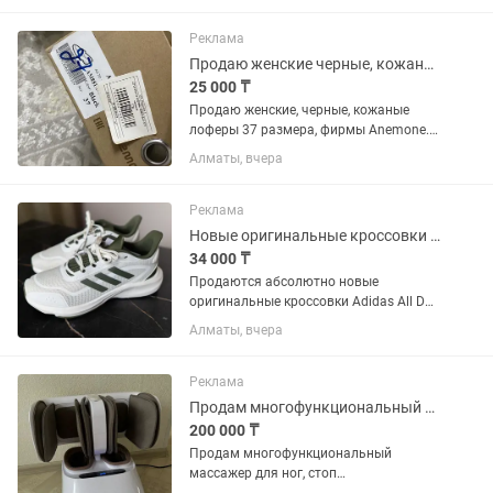
использованы только
высококачественные материалы,
Реклама
стильная и...
Продаю женские черные, кожаные лоферы супруги 37 размера, фирмы Anemone
25 000 ₸
Продаю женские, черные, кожаные
лоферы 37 размера, фирмы Anemone.
Супруга покупала до родов, так и не
Алматы, вчера
надевала их потому что после родов
увеличились стопы
Реклама
Новые оригинальные кроссовки Adidas All Day Essential
34 000 ₸
Продаются абсолютно новые
оригинальные кроссовки Adidas All Day
Essential. 🔹 Размер: 41 (EU) 🔹 Цвет:
Алматы, вчера
белый 🔹 Состояние: новые 🔹
Оригинал 🔹 Производство: Китай
Легкие, удобные и стильные
Реклама
кроссовки...
Продам многофункциональный массажер
200 000 ₸
Продам многофункциональный
массажер для ног, стоп