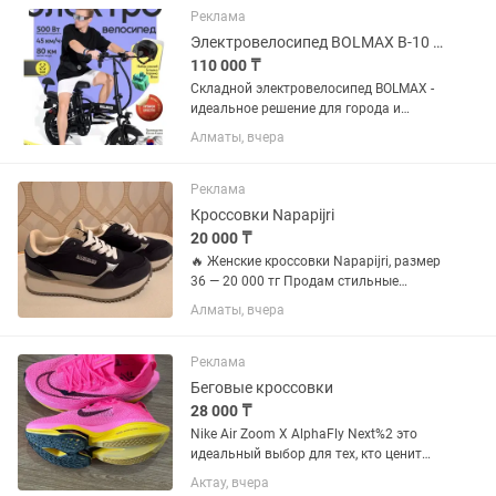
клипсы Цвет черный, синий
Реклама
Электровелосипед BOLMAX B-10 14 дюйм 2026 14 дюймов черный
110 000 ₸
Складной электровелосипед BOLMAX -
идеальное решение для города и
отдыха Компактный и мощный
Алматы, вчера
электровелосипед BOLMAX создан для
ежедневных поездок, работы курьером
и активного отдыха. Благодаря...
Реклама
Кроссовки Napapijri
20 000 ₸
🔥 Женские кроссовки Napapijri, размер
36 — 20 000 тг Продам стильные
кроссовки Napapijri в идеальном
Алматы, вчера
состоянии. ✔️ Размер: 36 (EU) ✔️
Состояние: практически новые —
надевались всего один раз во...
Реклама
Беговые кроссовки
28 000 ₸
Nike Air Zoom X AlphaFly Next%2 это
идеальный выбор для тех, кто ценит
стильный дизайн и комфорт, При
Актау, вчера
производстве этой модели были