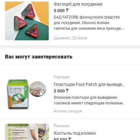
и...
Фатзорб для похудения
5 000 ₸
БАД FATZORB: французское средство
для похудения. Обычно всякие
таблетки для снижения веса приходят
к нам из Азии, преимущественно из
Шымкент, 25 июля
Китая. Но сегодня мы хотим
представить вам европейский
вариант...
Вас могут заинтересовать
Реклама
Пластыри Foot Patch для выведения токсинов из организма
2 000 ₸
Японские пластыри для выведения
токсинов имеют следующие полезные
свойства: Выводят токсины. Убирают
Астана, сегодня
отеки и спазмы. Убирают болевые
ощущения. Стимулируют обмен
веществ и повышают иммунитет....
Реклама
Костыль под колено
50 000 ₸