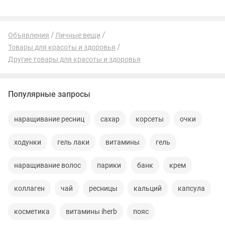
Объявления
Личные вещи
Товары для красоты и здоровья
Другие товары для красоты и здоровья
Популярные запросы
наращивание ресниц
сахар
корсеты
очки
ходунки
гель лаки
витамины
гель
наращивание волос
парики
банк
крем
коллаген
чай
ресницы
кальций
капсула
косметика
витамины iherb
пояс