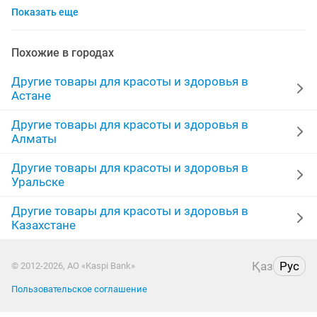
Показать еще
натуральные волосы
маникюр
король кожи
наращивание ногтей
здоровье
даю работу
Похожие в городах
бад
тест полоски
лаки
волосы
ночью
Другие товары для красоты и здоровья в
Астане
цинк
бады
тату
жиры
кератин
Другие товары для красоты и здоровья в
Алматы
ортопедические подушки
бальзамы
кофе для
Другие товары для красоты и здоровья в
капсулы похудения
Уральске
Другие товары для красоты и здоровья в
Казахстане
Қаз
Рус
© 2012-2026, АО «Kaspi Bank»
Пользовательское соглашение