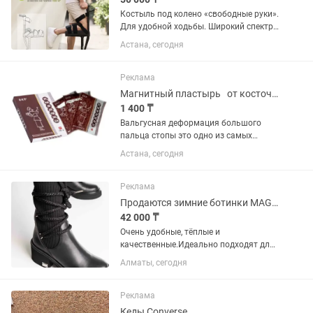
Костыль под колено «свободные руки».
Для удобной ходьбы. Широкий спектр
применения. Костыль разработан для
Астана, сегодня
людей с различными травмами и
состояниями: травмы ниже колена;
ампутация; диабетическая...
Реклама
Магнитный пластырь от косточек на ногах
1 400 ₸
Вальгусная деформация большого
пальца стопы это одно из самых
распространенных заболеваний ног.
Астана, сегодня
Развитию деформации первого пальца
стопы способствует неправильно
подобранная обувь. Особенно это...
Реклама
Продаются зимние ботинки MAGZA (Турция)Цена со скидкой 50%
42 000 ₸
Очень удобные, тёплые и
качественные.Идеально подходят для
узкой стопы ✨ Размер: 38.
Алматы, сегодня
Реклама
Кеды Converse