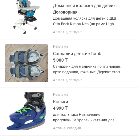
Домашняя коляска для детей с ДЦП Kimba Neo (на раме High-Low)
Договорная
Домашняя коляска для детей с ДЦП
Otto Bock Kimba Neo (на раме High-
Low), обеспечивает оптимальный
Алматы, сегодня
уровень поддержки тела в
определенном положении, помогает
принять оптимальную позу,
Реклама
способствующее...
Сандалии детские Tombi
5 000 ₸
Сандалии для мальчика почти новые,
орто подошва, кожаные. Держат стопу
Удобно в садик
Алматы, сегодня
Реклама
Коньки
4 990 ₸
для мальчика Назначение
прогулочные Уровень катания для
начинающих Размер 30, 31, 32, 33
Астана, сегодня
Полнота стопы Regular Раздвижной
ботинок Да Тип фиксации шнурки и