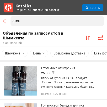
Kaspi.kz
Открыть
Открыть в Приложении Kaspi.kz
Объявления по запросу стоп в
Шымкенте
5 объявлений
Шымкент
Цена
Возможна доставка
Есть фо
Стоп микс от курения
25 000 ₸
Спрей от курения ХАЛАЛ продукт
.Турция. .После применения пропадает
желание курить и даже дым будет вам
противен.Лечит
Шымкент, 27 июля
бронхит,кашель.Состав
травяной.Применять 1 вспрыскивания
под язык.2 шт.флакона...
Голеностоп бандаж для ног