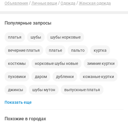
Объявления
Личные вещи
Одежда
Женская одежда
Популярные запросы
платья
шубы
шубы норковые
вечерние платья
платье
пальто
куртка
костюмы
норковые шубы новые
зимние куртки
пуховики
даром
дубленки
кожаные куртки
джинсы
шубы мутон
выпускные платья
Показать еще
жилетки
меха
производство
куртки женские
пальто женские
халаты
платья на прокат
Похожие в городах