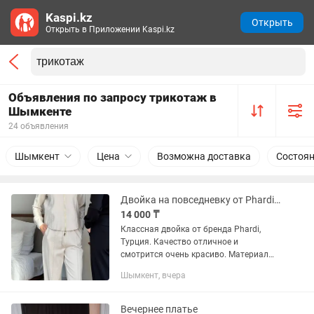
Kaspi.kz
Открыть
Открыть в Приложении Kaspi.kz
Объявления по запросу трикотаж в
Шымкенте
24 объявления
Шымкент
Цена
Возможна доставка
Состоя
Двойка на повседневку от Phardi. Новинка штаны кофта
14 000 ₸
Классная двойка от бренда Phardi,
Турция. Качество отличное и
смотрится очень красиво. Материал
трикотаж, очень приятный к телу.
Шымкент, вчера
Размер 42(+6).
Вечернее платье