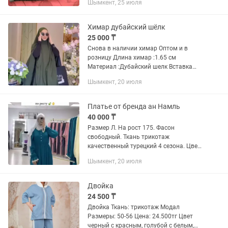
Шымкент, 25 июля
Химар дубайский шёлк
25 000 ₸
Снова в наличии химар Оптом и в
розницу Длина химар :1.65 см
Материал :Дубайский шелк Вставка
Турецкий трикотаж Качество ЛЮКС 4
Шымкент, 20 июля
Цвета Идеально подходит для Умры и
Хаджа Обращаться по номеру:
Платье от бренда ан Намль
40 000 ₸
Размер Л. На рост 175. Фасон
свободный. Ткань трикотаж
качественный турецкий 4 сезона. Цвет
береза очень красивый
Шымкент, 20 июля
Двойка
24 500 ₸
Двойка Ткань: трикотаж Модал
Размеры: 50-56 Цена: 24.500тг Цвет
черный с красным, голубой с белым,