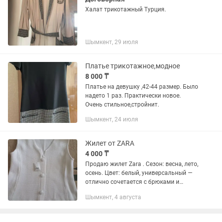
Халат трикотажный Турция.
Шымкент, 29 июля
Платье трикотажное,модное
8 000 ₸
Платье на девушку ,42-44 размер. Было
надето 1 раз. Практически новое.
Очень стильное,стройнит.
Шымкент, 24 июля
Жилет от ZARA
4 000 ₸
Продаю жилет Zara . Сезон: весна, лето,
осень. Цвет: белый, универсальный —
отлично сочетается с брюками и
юбками. Размер: 42–44 . Фасон: слегка
Шымкент, 4 августа
расклешенный книзу, красиво
подчеркивает...