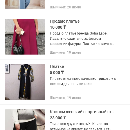
шоколад с белым В наличии все цвета
Шымкент, 20 июля
Продаю платье
10 000 ₸
Продаю платье бренда Goha Label.
Идеально садится с эффектом
коррекции фигуры. Платье в отличном
качестве, удобное, практичное. Ткань
Шымкент, 19 июля
тянется. Трикотаж. Размер Л
Платье
5 000 ₸
Платье отличного качество трикотаж с
шелком,длина ниже колен
Шымкент, 19 июля
Костюм женский спортивный стильный
23 000 ₸
Трикотаж двухнитка, х/б. Качество
отличное.не линяет, не садится. Есть