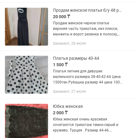
и...
Продам женское платье б/у 48 размер
20 000 ₸
Продам женское черное платье
верхняя часть трикотаж, низ плиссе,
манжеты и ворот резинка в полоску,
платье 👗 в идеальном состоянии, торг
Шымкент, 28 июля
уместен, звонить по телефону
Платья размеры 40-44
1 500 ₸
Платья летние для девушек
маленького размера 38-40-42-44 Цена
1500тен Рубашка размер 44 цена 1000
Пиджак серого цвета, плотный
Шымкент, 27 июля
трикотаж цена 1500 Платье белое в
горошек с пояском новое размер 44....
Юбка женская
2 000 ₸
Юбка женская очень красивая
сочетаются трикотаж темно-серый и
кружево. Турция . Размер 44-46.
Отличное состояние