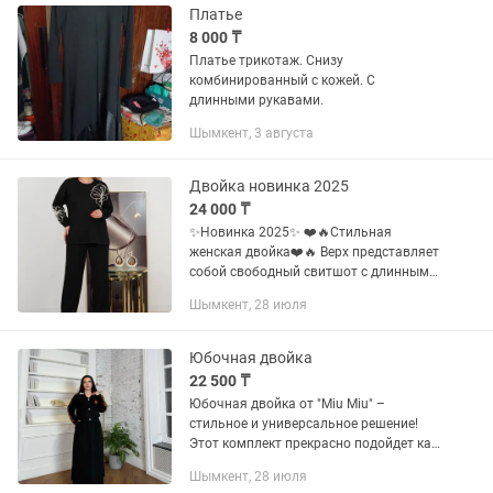
Платье
8 000 ₸
Платье трикотаж. Снизу
комбинированный с кожей. С
длинными рукавами.
Шымкент, 3 августа
Двойка новинка 2025
24 000 ₸
✨Новинка 2025✨ ❤️🔥Стильная
женская двойка❤️🔥 Верх представляет
собой свободный свитшот с длинными
рукавами, украшенный объемной
Шымкент, 28 июля
вышивкой в виде цветочного
орнамента на рукаве и плечевой
части....
Юбочная двойка
22 500 ₸
Юбочная двойка от "Miu Miu" –
стильное и универсальное решение!
Этот комплект прекрасно подойдет как
для офиса, так и для повседневного
Шымкент, 28 июля
образа, сочетая в себе элегантность