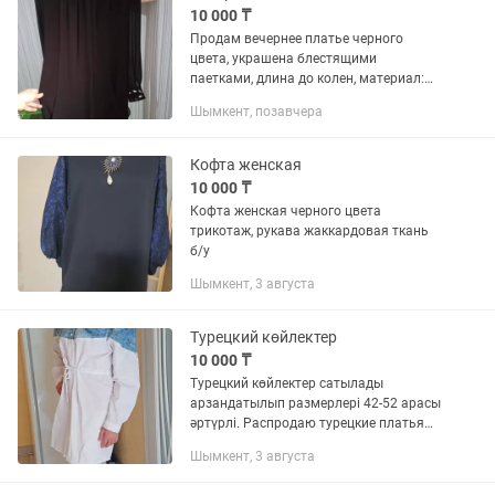
10 000 ₸
Продам вечернее платье черного
цвета, украшена блестящими
паетками, длина до колен, материал:
шифон, трикотаж. Размер 42. Фасон
Шымкент, позавчера
приталенное
Кофта женская
10 000 ₸
Кофта женская черного цвета
трикотаж, рукава жаккардовая ткань
б/у
Шымкент, 3 августа
Турецкий көйлектер
10 000 ₸
Турецкий көйлектер сатылады
арзандатылып размерлері 42-52 арасы
әртүрлі. Распродаю турецкие платья
материалы трикотаж, аэробин, поплин.
Шымкент, 3 августа
Есть ещё двойки,тройки . Цены ниже
себестоимости.