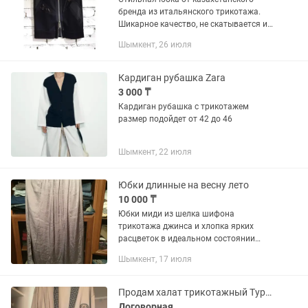
бренда из итальянского трикотажа.
Шикарное качество, не скатывается и
не садится, дорогая фурнитура и
Шымкент, 26 июля
эффектный вид. Покупала за 75 000 тг,
продаю дешевле.
Кардиган рубашка Zara
3 000 ₸
Кардиган рубашка с трикотажем
размер подойдет от 42 до 46
Шымкент, 22 июля
Юбки длинные на весну лето
10 000 ₸
Юбки миди из шелка шифона
трикотажа джинса и хлопка ярких
расцветок в идеальном состоянии
цены разные размеры тоже
Шымкент, 17 июля
Продам халат трикотажный Турция 54-56 размер
Договорная