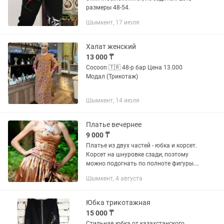
размеры 48-54.
Шымкент, 17 июля
Халат женский
13 000 ₸
Cocoon 🇹🇷 48-р бар Цена 13.000
Модал (Трикотаж)
Шымкент, 14 июля
Платье вечернее
9 000 ₸
Платье из двух частей - юбка и корсет.
Корсет на шнуровке сзади, поэтому
можно подогнать по полноте фигуры.
Цена 9000 тенге. Платье двухслойное.
Шымкент, 4 августа
Верхний из гипюра черного цвета,
нижний - из красного...
Юбка трикотажная
15 000 ₸
Стильная юбка от казахстанского