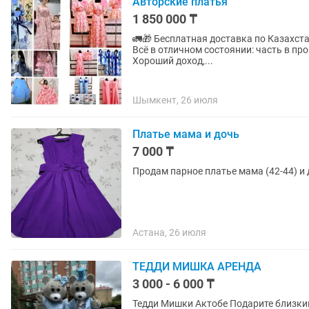
Авторские платья
1 850 000 ₸
🚛🎁 Бесплатная доставка по Казахстану 🆘 Срочная продажа, по личным обстоятельс
Всё в отличном состоянии: часть в прок
Хороший доход,...
Шымкент, 26 июля
Платье мама и дочь
7 000 ₸
Продам парное платье мама (42-44) и 
Астана, 26 июля
ТЕДДИ МИШКА АРЕНДА
3 000 - 6 000 ₸
Тедди Мишки Актобе Подарите близким