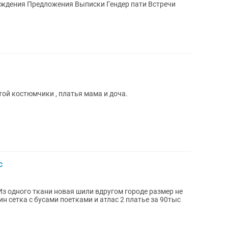
 рождения Предложения Выписки Гендер пати Встречи
 той костюмчики , платья мама и доча.
с
Из одного ткани новая шили вдругом городе размер не
н сетка с бусами поетками и атлас 2 платье за 90тыс