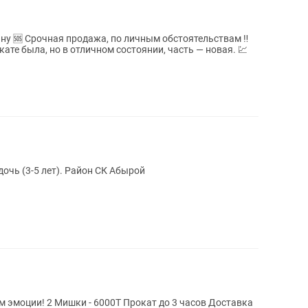
твам ‼️
ате была, но в отличном состоянии, часть — новая. 💹
дочь (3-5 лет). Район СК Абырой
 эмоции! 2 Мишки - 6000T Прокат до 3 часов Доставка