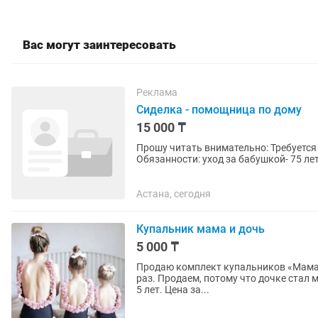
Вас могут заинтересовать
Реклама
Сиделка - помощница по дому
15 000 ₸
Прошу читать внимательно: Требуется
Обязанности: уход за бабушкой- 75 ле
прогулка, прием лекарств, измерение..
Астана, сегодня
Купальник мама и дочь
5 000 ₸
Продаю комплект купальников «Мама и дочка». Состояние — как новое, 
раз. Продаем, потому что дочке стал 
5 лет. Цена за...