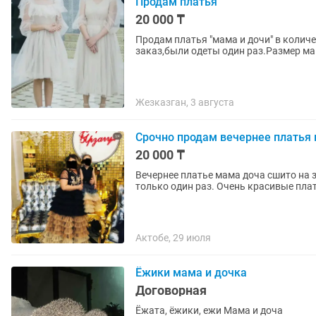
Продам платья
20 000 ₸
Продам платья "мама и дочи" в количе
заказ,были одеты один раз.Размер мам
Жезказган, 3 августа
Срочно продам вечернее платья
20 000 ₸
Вечернее платье мама доча сшито на з
только один раз. Очень красивые пла
Актобе, 29 июля
Ёжики мама и дочка
Договорная
Ёжата, ёжики, ежи Мама и доча