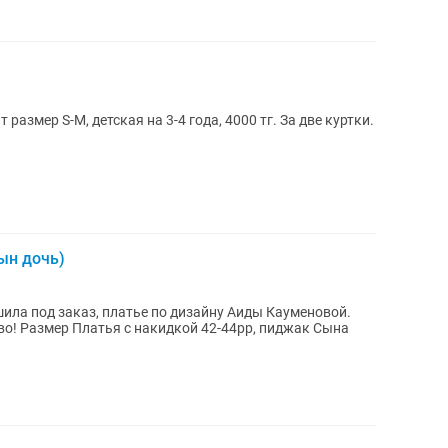
размер S-M, детская на 3-4 года, 4000 тг. За две куртки.
ын дочь)
а под заказ, платье по дизайну Аиды Кауменовой.
во! Размер Платья с накидкой 42-44рр, пиджак Сына