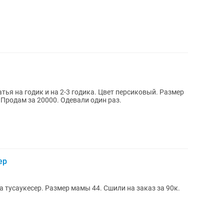
тья на годик и на 2-3 годика. Цвет персиковый. Размер
шили на заказа за 120к. Продам за 20000. Одевали один раз.
ер
 тусаукесер. Размер мамы 44. Сшили на заказ за 90к.