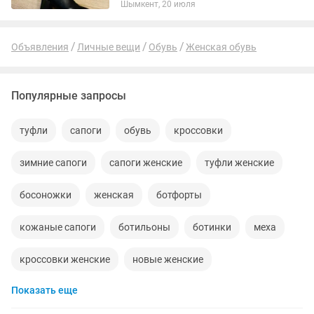
Шымкент, 20 июля
Удобная колодка. Нога не потеет ногу
не жмет. Имеется своя брендовая...
Объявления
Личные вещи
Обувь
Женская обувь
Популярные запросы
туфли
сапоги
обувь
кроссовки
зимние сапоги
сапоги женские
туфли женские
босоножки
женская
ботфорты
кожаные сапоги
ботильоны
ботинки
меха
кроссовки женские
новые женские
Показать еще
женская обувь
ра
сапоги новые