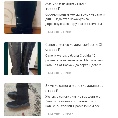
Женские зимние сапоги
12 000 ₸
Срочно продам женские зимние сапоги
длинные,чистая кожа,купила
дорого,одевала пару раз, в отличном
состоянии,очень модные и
Шымкент, 21 июля
удобные,пишите здесь отвечу….
Сапоги женские зимние бренд Clotilda на каблуке классика 40 размер
20 000 ₸
Сапоги женские бренд Clotilda 40
размер кожаные черные .Мех толстый
начиная от носка и до верха Одето 2
раза в машине , в новом состоянии
Шымкент, 20 июля
.Каблук классика ,очень теплые .
Зимние сапоги женские замшевые в отличном состоянии
8 000 ₸
Женские сапоги зимние замшевые от
Zara в отличном состоянии почти
новые , выходили 1 раз в кино и все
больше не носили . Размер в размер,
Шымкент, 17 июля
15 000 тенге, есть уступка в цене.