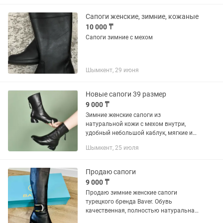
Сапоги женские, зимние, кожаные
10 000 ₸
Сапоги зимние с мехом
Шымкент, 29 июня
Новые сапоги 39 размер
9 000 ₸
Зимние женские сапоги из
натуральной кожи с мехом внутри,
удобный небольшой каблук, мягкие и
теплые, размер 38-39 (на узкую и
Шымкент, 25 июля
среднюю стопу и голень), ц. 9000 тг
Продаю сапоги
9 000 ₸
Продаю зимние женские сапоги
турецкого бренда Baver. Обувь
качественная, полностью натуральная
кожа с натуральным мехом внутри.