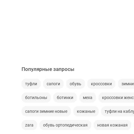
Популярные запросы
туфли
сапоги
обувь
кроссовки
зимни
ботильоны
ботинки
меха
кроссовки женс
сапоги зимние новые
кожаные
туфли на кабл
zara
обувь ортопедическая
новая кожаная