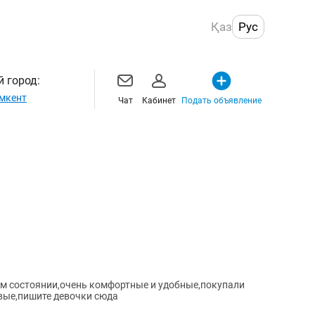
Қаз
Рус
 город:
мкент
Чат
Кабинет
Подать объявление
м состоянии,очень комфортные и удобные,покупали
овые,пишите девочки сюда