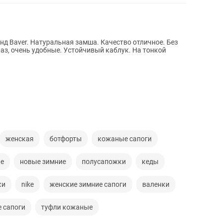
нд Baver. Натуральная замша. Качество отличное. Без
раз, очень удобные. Устойчивый каблук. На тонкой
женская
ботфорты
кожаные сапоги
ые
новые зимние
полусапожки
кеды
ки
nike
женские зимние сапоги
валенки
 сапоги
туфли кожаные