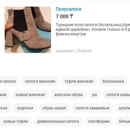
Полусапоги
7 000 ₸
Турецкие полу сапоги (ботильоны),бре
единой царапины. Носили только 4-5 
флиске изнутри
Шымкент, 25 июля
е сапоги
сапоги женские
туфли женские
босоножки
кие
новые женские
женская обувь
ра
сапоги нов
уках
лодочки
обувь новая
сапоги замшевые
шлеп
новые туфли
демисезонные сапоги
платформа
белые