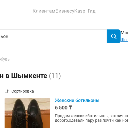
Клиентам
Бизнесу
Kaspi Гид
Мой
Шы
обувь
он в Шымкенте
(11)
Сортировка
Женские ботильоны
6 500 ₸
Продам женские ботильоны,в отлично
дорого,одевали пару раз,почти как н