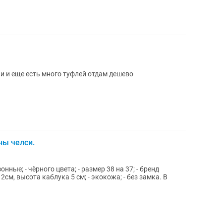
 и еще есть много туфлей отдам дешево
ы челси.
ные; - чёрного цвета; - размер 38 на 37; - бренд
 2см, высота каблука 5 см; - экокожа; - без замка. В