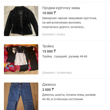
Продам курточку замш
10 000 ₸
Шикарная черная замшевая курточка,
на металлических молниях,
покупалась дорого, носилась
аккуратно, продаю из за того что стала
Шымкент, вчера
мала. Размер 44-46.
Тройка
15 000 ₸
Торйка , турецкий , размер 44-46
Шымкент, позавчера
Джинсы
2 000 ₸
Джинсы, шорты, лосины клеш, размер
44 46, в отличном состоянии