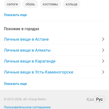
сапоги
обувь
костюмы
кольца
Показать еще
норковые шубы новые
зимние куртки
пуховики
даром
рюкзаки
дубленки
Похожие в городах
инвалидные коляски
кожаные куртки
Личные вещи в Астане
спецодежда
джинсы
куртки мужские
Личные вещи в Алматы
золотые цепочки
свадебное платье
Личные вещи в Караганде
Личные вещи в Усть-Каменогорске
Личные вещи в Актобе
Показать еще
Личные вещи в Актау
Қаз
Рус
© 2012-2026, АО «Kaspi Bank»
Личные вещи в Павлодаре
Пользовательское соглашение