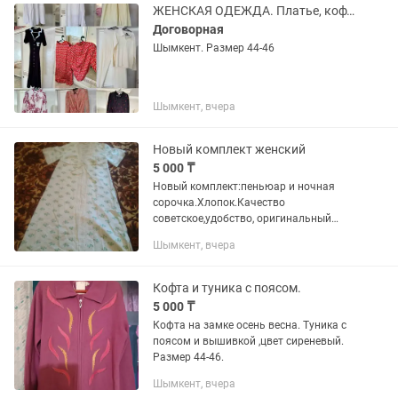
ЖЕНСКАЯ ОДЕЖДА. Платье, кофта, рубашка, костюмы.
Договорная
Шымкент. Размер 44-46
Шымкент, вчера
Новый комплект женский
5 000 ₸
Новый комплект:пеньюар и ночная
сорочка.Хлопок.Качество
советское,удобство, оригинальный
фасон.Размер 44-46.Пишите сюда или
Шымкент, вчера
сообщением на .Шымкент.
Кофта и туника с поясом.
5 000 ₸
Кофта на замке осень весна. Туника с
поясом и вышивкой ,цвет сиреневый.
Размер 44-46.
Шымкент, вчера