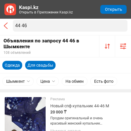
Kaspi.kz
Открыть
Открыть в Приложении Kaspi.kz
Объявления по запросу 44 46 в
Шымкенте
108 объявлений
Одежда
Для свадьбы
Шымкент
Цена
На обмен
Есть фото
Реклама
Новый спф купальник 44-46 М
20 000 ₸
Продам оригинальный и очень
красивый женский купальник
глубокого синего цвета с нежным