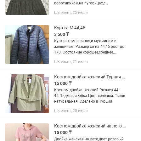
воротничком,на пуговицах,с
потайными карманами по бокам
Шымкент, 22 июля
100%cotton Абсолютно новое(не
подошел размер)
Куртка М 44,46
3 500 ₸
Куртка темно синяя,и мужчинам и
женщинам. Размер хл на 44,46 рост до
170. Состояние хорошее,среднее.
Зашито на рукаве и возле кармана.
Шымкент, 21 июля
Замок целый,без капюшона. Плотная и
мягкая,на холодную осень и...
Костюм двойка женский Турция р 44-46
15 000 ₸
Костюм двойка женский Размер 44-
46.Пиджак и юбка Цвет зелёный. Ткань
натуральная .Сделано в Турции
Шымкент, 20 июля
Костюм двойка женский на лето верх с капюшоном и брюки .Размер 44-46
15 000 ₸
Двойка женская на лето,цвет розовый