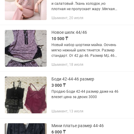
и салатовый .Ткань холодок ,но
плотная не пропускает жару .Мягкая
,комфортная на теле не ощущается
Шымкент, 20 июля
.Размер 44-46 Брюки с ремешком
можно затянуть .
Новое шелк 44/46
10 500 ₸
Новый набор шортики майка. Оочень
мягко нежный шелк тянется. Размер
стандарт. От 42 до 46. Размер M,L 46
тоже влезет. Натуральный шелк с
Шымкент, 18 июля
вискозой. Шымкент 10.500
окончательно.
Боди 42-44-46 размер
3 000 ₸
Продаю Боди 42-44 размер даже на 46
влезет.цена за двоих 3000
Шымкент, 13 июля
Мини платье размер 44-46
6 000 ₸