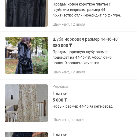
Продам новое короткое платье с
глубоким вырезом, размер 44-
46,качество отличное,сидит по фигуре,
район Венеции на дому, по всем
Шымкент, 12 июля
вопросам писать сюда, на звонки не
отвечаю
Шуба норковая размер 44-46-48
380 000 ₸
Продам норковую шубу размер
подойдет на 44-46-48. Абсолютно
новая. Хорошего качества.
Молодежный фасон. Глубокий
Шымкент, 12 июля
капюшон. Имеется кожаный пояс.
Покупалась в Цуме дорого.
Реклама
Платье
5 000 ₸
Новый размер 44-46 ға кете береді
Шымкент, сегодня
Платье