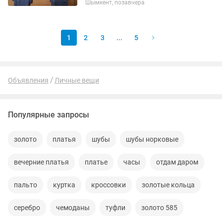
Шымкент, позавчера
1
2
3
...
5
Объявления
Личные вещи
Популярные запросы
золото
платья
шубы
шубы норковые
вечерние платья
платье
часы
отдам даром
пальто
куртка
кроссовки
золотые кольца
серебро
чемоданы
туфли
золото 585