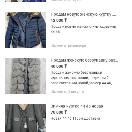
Шымкент, сегодня
цветочным принтом. Модель отлично
подойдет для тех, кто ценит комфорт,
стиль и защиту от солнца. Размер: M...
Продам новую женскую куртку ,размер 44-46
12 000 ₸
Продам новую женскую куртку,размер
44-46
Шымкент, позавчера
Продам женскую безрукавку размер 44-46
40 000 ₸
Продам женскую безрукавку,в
идеальном состоянии, надевали 2
раза,состоянии новой,размер 44-46,
Шымкент, 3 августа
Зимняя куртка 44 46 новая
70 000 ₸
Новая 44 46 110см Доставка