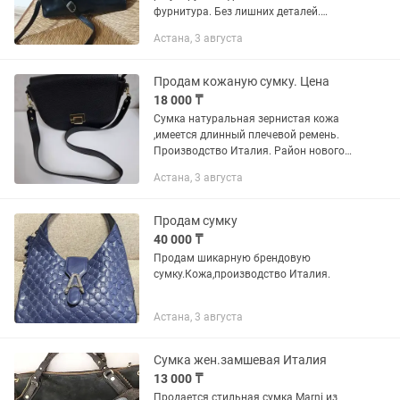
фурнитура. Без лишних деталей.
Европейский стиль. Размер ширина
Астана, 3 августа
19см, высота 23см, дно 9см. 2
отделения, внутренний карман, все на...
Продам кожаную сумку. Цена
18 000 ₸
Сумка натуральная зернистая кожа
,имеется длинный плечевой ремень.
Производство Италия. Район нового
вокзала
Астана, 3 августа
Продам сумку
40 000 ₸
Продам шикарную брендовую
сумку.Кожа,производство Италия.
Астана, 3 августа
Сумка жен.замшевая Италия
13 000 ₸
Продается стильная сумка Marni из