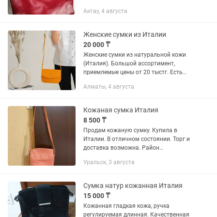
Актау, 4 августа
Женские сумки из Италии
20 000 ₸
Женские сумки из натуральной кожи
(Италия). Большой ассортимент,
приемлемые цены от 20 тыстг. Есть
Kaspi Red, Kaspi QR. Доставка по всему
Алматы, 4 августа
Казахстану. См. др. мои объявления
Кожаная сумка Италия
8 500 ₸
Продам кожаную сумку. Купила в
Италии. В отличном состоянии. Торг и
доставка возможна. Район
Хлебозавод (сзади памятника Маншук
Уральск, 3 августа
Маметовой), подробнее звонить либо
написать. У меня есть свободное...
Сумка натур кожанная Италия
15 000 ₸
Кожанная гладкая кожа, ручка
регулируемая длинная. Качественная