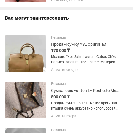
Шымкент, 18 июля
Вас могут заинтересовать
Реклама
Продам сумку YSL оригинал
170 000 ₸
Модель: Yves Saint Laurent Cabas ChYc
Размер: Medium Цвет: camel Материал:
гладкая телячья кожа (calfskin leather),
Алматы, сегодня
фурнитура под матовое золото
Производство: Италия
Реклама
Сумка louis vuitton Lv Pochette Metis пишет метис оригинал
500 000 ₸
Продам сумка пошетт метис оригинал
италия очень аккуратно использовали
.не путайте Франции Испании или
Алматы, вчера
другой это made in Italy код есть
можете проверить.. Характеристики.
Сумка Pochette Métis,...
Реклама