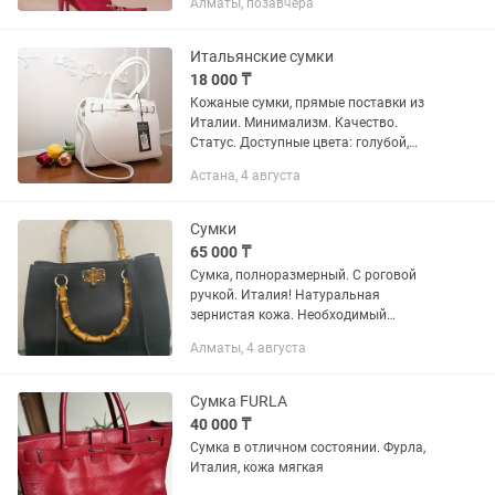
Алматы, позавчера
Итальянские сумки
18 000 ₸
Кожаные сумки, прямые поставки из
Италии. Минимализм. Качество.
Статус. Доступные цвета: голубой,
белый.
Астана, 4 августа
Сумки
65 000 ₸
Сумка, полноразмерный. С роговой
ручкой. Италия! Натуральная
зернистая кожа. Необходимый
аксессуар для девушек. Новые!
Алматы, 4 августа
Прямые поставки. Очень стильно и
богато смотрятся. По одной расцветке.
Сумка FURLA
40 000 ₸
Сумка в отличном состоянии. Фурла,
Италия, кожа мягкая