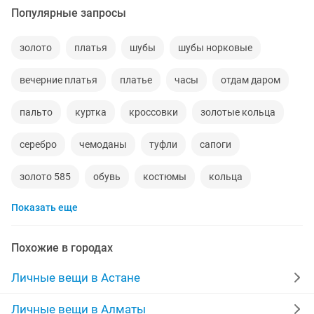
Популярные запросы
золото
платья
шубы
шубы норковые
вечерние платья
платье
часы
отдам даром
пальто
куртка
кроссовки
золотые кольца
серебро
чемоданы
туфли
сапоги
золото 585
обувь
костюмы
кольца
Показать еще
норковые шубы новые
зимние куртки
норковые шапки
пуховики
даром
рюкзаки
Похожие в городах
дубленки
инвалидные коляски
кожаные куртки
Личные вещи в Астане
джинсы
золотые цепочки
свадебное платье
Личные вещи в Алматы