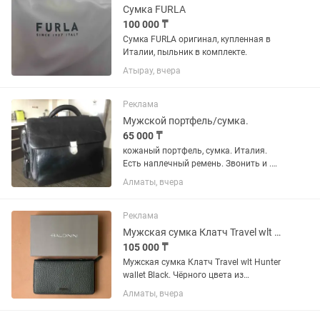
Сумка FURLA
100 000 ₸
Сумка FURLA оригинал, купленная в
Италии, пыльник в комплекте.
Атырау, вчера
Реклама
Мужской портфель/сумка.
65 000 ₸
кожаный портфель, сумка. Италия.
Есть наплечный ремень. Звонить и .
Чат.
Алматы, вчера
Реклама
Мужская сумка Клатч Travel wlt Hunter wallet Black
105 000 ₸
Мужская сумка Клатч Travel wlt Hunter
wallet Black. Чёрного цвета из
натуральной кожи с застёжкой на
Алматы, вчера
молнии. Производство — Италия.
Замечательный брендовый подарок