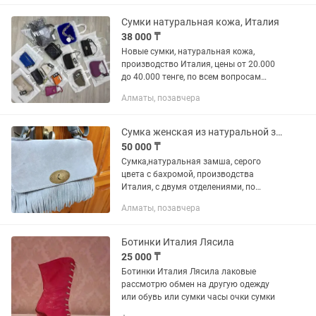
Небольшой торг!
Сумки натуральная кожа, Италия
38 000 ₸
Новые сумки, натуральная кожа,
производство Италия, цены от 20.000
до 40.000 тенге, по всем вопросам
обращаться
Алматы, позавчера
Сумка женская из натуральной замши
50 000 ₸
Сумка,натуральная замша, серого
цвета с бахромой, производства
Италия, с двумя отделениями, по
середине кармашек, внутренний
Алматы, позавчера
кармашек на замочках. Два ремешка,
один короткий, второй длинный...
Ботинки Италия Лясила
25 000 ₸
Ботинки Италия Лясила лаковые
рассмотрю обмен на другую одежду
или обувь или сумки часы очки сумки