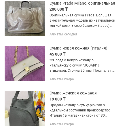
для близких и друзей.
Сумка Prada Milano, оригинальная
200 000 ₸
Оригинальная сумка Prada. Большая
вместительная модель из натуральной
мягкой кожи в серо-бежевом (taupe)
оттенке. Сумка находится в хорошем
Алматы, сегодня
винтажном состоянии. Есть
естественные следы носки,...
Сумка новая кожная (Италия)
45 000 ₸
🌸Продам новую кожаную
итальянскую сумку “UGGARI” с
этикеткой. Стояла 90 тыс. Покупала по
скидке за 63000 Отдам за 45000
Алматы, вчера
Подарок на праздник🌸
Сумка женская кожаная
19 000 ₸
Продам кожаную сумку-рюкзак в
идеальном состоянии производство
Италия ( в магазинах стоит от 30
тысяч и выше) Носилась пару раз.
Алматы, вчера
Подробнее видео и фото пишем на .