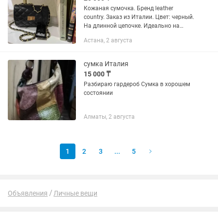
Кожаная сумочка. Бренд leather
country. Заказ из Италии. Цвет: черный.
На длинной цепочке. Идеально на
повседневку и выход.
Астана, 2 августа
сумка Италия
15 000 ₸
Разбираю гардероб Сумка в хорошем
состоянии
Алматы, 2 августа
1
2
3
...
5
Объявления
Личные вещи