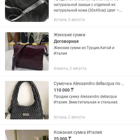
натуральной замши с отделкой из
натуральной кожи.(30х45см) Цвет —
черный. Есть короткие ручки и
Астана, 3 августа
длинный регулируемый плечевой
ремень. Вместительная, удобная,...
Женские сумки
Договорная
Женские сумки из Турции.Китай и
Италия
Алматы, 2 августа
Сумочка Alessandro dellacqua по MiuMiu
110 000 ₸
Продам сумку Alessandro dellacqua
Италия. Вместительная и стильная.
Астана, 2 августа
Кожаная сумка Италия
25 000 ₸