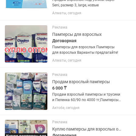
Seni, размер 3, large, новые
Алматы, сегодня
Реклама
Памперсы для взрослых
Договорная
Памперсы для взрослых Памперсы
для взрослых Варианты предлагайте!
Алматы, сегодня
Реклама
Продам взрослый памперсы
6 000 ₸
Продам взрослый памперсы и трусики
и Пеленка 60/90 по 4000 тг,Памперсы
разные фирмы имеется все размеры М
Актобе, сегодня
ка размер от 6000тг, Л ка размер от
6000 тг, ХЛ от 6000тг. Обращаться
только на напишите....
Реклама
Куплю памперсы для взрослых оптом
Договорная