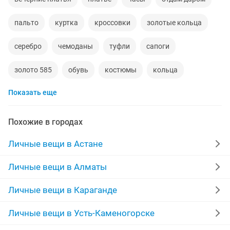
пальто
куртка
кроссовки
золотые кольца
серебро
чемоданы
туфли
сапоги
золото 585
обувь
костюмы
кольца
Показать еще
норковые шубы новые
зимние куртки
пуховики
даром
рюкзаки
дубленки
Похожие в городах
инвалидные коляски
кожаные куртки
Личные вещи в Астане
спецодежда
джинсы
куртки мужские
Личные вещи в Алматы
золотые цепочки
свадебное платье
Личные вещи в Караганде
Личные вещи в Усть-Каменогорске