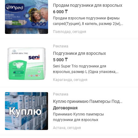
Продам подгузники для взрослых
6 000 ₸
Продам взрослые подгузники фирмы
canped(Турция), 8 капель, размер 2(м),
в пачке 30 шт, 6000
Павлодар, сегодня
Реклама
Подгузники для взрослых
5 000 ₸
Seni Super Trio подгузники для
взрослых, размер L (Одна упаковка,
внутри ДЕВЯТЬ штук)
Караганда, сегодня
Реклама
Куплю принимаю Памперсы Подгузники для взрослых
Договорная
Принимаю Куплю памперсы
подгузники для взрослых
Астана, сегодня