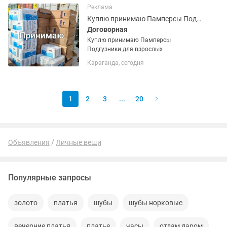
Реклама
Куплю принимаю Памперсы Подгузники для взрослых
Договорная
Куплю принимаю Памперсы
Подгузники для взрослых
Караганда, сегодня
1
2
3
...
20
Объявления
Личные вещи
Популярные запросы
золото
платья
шубы
шубы норковые
вечерние платья
платье
часы
отдам даром