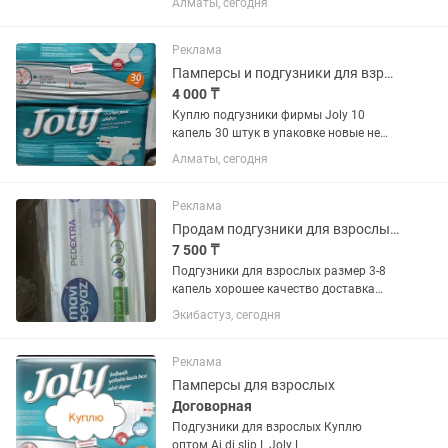
Алматы, сегодня
Реклама
Памперсы и подгузники для взрослых
4 000 ₸
Куплю подгузники фирмы Joly 10
капель 30 штук в упаковке новые не
рванные и не скучкованные
Алматы, сегодня
Реклама
Продам подгузники для взрослых размер 3 8 капель хорошее качество
7 500 ₸
Подгузники для взрослых размер 3-8
капель хорошее качество доставка
Павлодар Астана 📦
Экибастуз, сегодня
Реклама
Памперсы для взрослых
Договорная
Подгузники для взрослых Куплю
оптом Ai di slip L Joly L