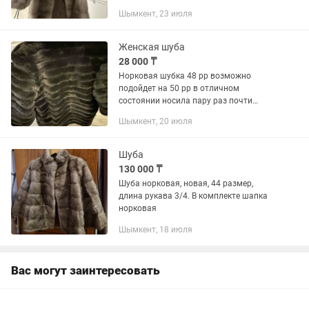
снимается и рукава тоже, носится как и
Шымкент, 23 июля
женская. Покупала за 460.000 в 2024
году. Почти новая так...
Женская шуба
28 000 ₸
Норковая шубка 48 рр возможно
подойдет на 50 рр в отличном
состоянии носила пару раз почти
новая, без примерки
Шымкент, 20 июля
Шуба
130 000 ₸
Шуба норковая, новая, 44 размер,
длина рукава 3/4. В комплекте шапка
норковая
Шымкент, 18 июля
Вас могут заинтересовать