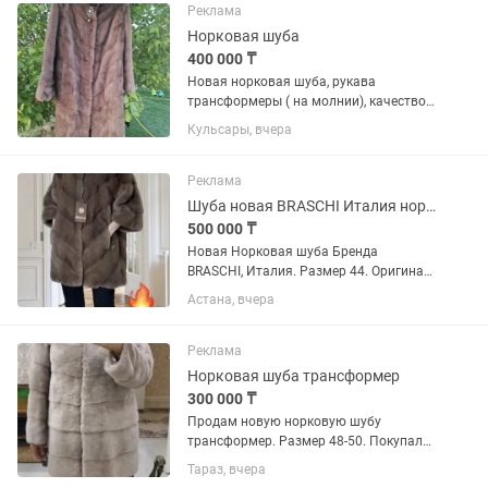
Реклама
Норковая шуба
400 000 ₸
Новая норковая шуба, рукава
трансформеры ( на молнии), качество
отличное, цвет капучинно. Продаю, так
Кульсары, вчера
как, не подошёл размер. Покупала за
550.000. Отдам за 400.000
Реклама
Шуба новая BRASCHI Италия норковая
500 000 ₸
Новая Норковая шуба Бренда
BRASCHI, Италия. Размер 44. Оригинал.
Отличный вариант как подарок на
Астана, вчера
Құдалық, Юбилей или другой праздник.
Брендированный пакет, чехол и
плечики, все этикетки на месте,...
Реклама
Норковая шуба трансформер
300 000 ₸
Продам новую норковую шубу
трансформер. Размер 48-50. Покупали
в Москве. Мне не подошел размер,
Тараз, вчера
поэтому пришлось выставить на