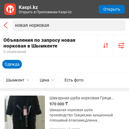
Kaspi.kz
Открыть
Открыть в Приложении Kaspi.kz
Объявления по запросу новая
норковая в Шымкенте
6 объявлений
Одежда
Шымкент
Цена
Есть фото
Шикарная шуба норковая Греция новая
970 000 ₸
Шикарная норковая шуба
производство Греция,мех аукционный
плюшевый блэклама,длинна
130см,модель комоно со спущенными