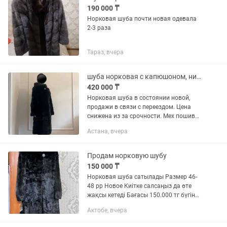
190 000 ₸
Норковая шуба почти новая одевала
2-3 раза
Тараз, вчера
шуба норковая с капюшоном, ниже колен.черный бриллиант 44р.
420 000 ₸
Норковая шуба в состоянии новой,
продажи в связи с переездом. Цена
снижена из за срочности. Мех пошив
люкс. Если заинтересованы вышлю
Астана, вчера
видео. Без потертости.
Продам норковую шубу
150 000 ₸
Норковая шуба сатылады Размер 46-
48 рр Новое Киітке салсаңыз да өте
жақсы кетеді Бағасы 150.000 тг бүгін
ертең алсаңыз жақсы скидкасы бар
Актобе, вчера