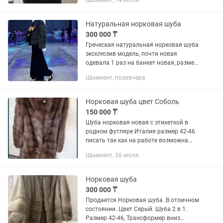
Шымкент, 14 июля
рукавами,можно рукава подвернуть
манжетом,цвет черный
бриллиант.Ремень из...
Натуральная норковая шуба
300 000 ₸
Греческая натуральная норковая шуба
эксклюзив модель, почти новая
одевала 1 раз на банкет новая, размер
на S на M, чехол все есть! Цена 300 000
Шымкент, позавчера
тг
Норковая шуба цвет Соболь
150 000 ₸
Шуба норковая новая с этикеткой в
родном футляре Италия размер 42-46
писать так как на работе возможна
доставка
Шымкент, 30 июля
Норковая шуба
300 000 ₸
Продается Норковая шуба .В отличном
состоянии. Цвет Серый. Шуба 2 в 1.
Размер 42-46, Трансформер вниз