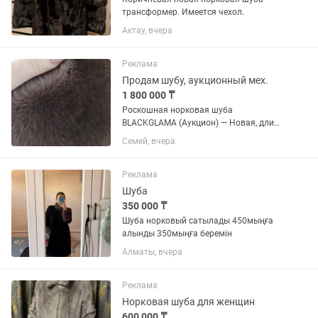
трансформер. Имеется чехол.
Актау, вчера
Реклама
Продам шубу, аукционный мех.
1 800 000 ₸
Роскошная норковая шуба
BLACKGLAMA (Аукцион) — Новая, длина
140 см, разм. 50-52 Продаётся
Семей, вчера
эксклюзивная норковая шуба из
легендарного аукционного меха
BLACKGLAMA (Блэкглама). Совершенно
Реклама
новая. Ни разу...
Шуба
350 000 ₸
Шуба норковый сатылады 450мыңға
алынды 350мыңға беремін
Алматы, вчера
Реклама
Норковая шуба для женщин
600 000 ₸