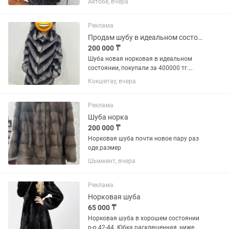
Актобе, вчера
Реклама
Продам шубу в идеальном состоянии
200 000 ₸
Шуба новая норковая в идеальном
состоянии, покупали за 400000 тг.
Летняя скидка 50%
Кокшетау, вчера
Реклама
Шуба норка
200 000 ₸
Норковая шуба почти новое пару раз
оде.размер
Шымкент, вчера
Реклама
Норковая шуба
65 000 ₸
Норковая шуба в хорошем состоянии
р-р 42-44. Юбка расклешенная, ниже