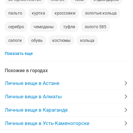
пальто
куртка
кроссовки
золотые кольца
серебро
чемоданы
туфли
золото 585
сапоги
обувь
костюмы
кольца
Показать еще
норковые шубы новые
зимние куртки
пуховики
даром
рюкзаки
дубленки
Похожие в городах
инвалидные коляски
кожаные куртки
джинсы
Личные вещи в Астане
золотые цепочки
свадебное платье
Личные вещи в Алматы
серьги золотые
сумка
Личные вещи в Караганде
Личные вещи в Усть-Каменогорске