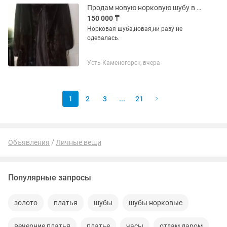
Продам новую норковую шубу в чехле.
150 000 ₸
Норковая шуба,новая,ни разу не
одевалась.
Усть-Каменогорск, вчера
1
2
3
...
21
Объявления
Личные вещи
Популярные запросы
золото
платья
шубы
шубы норковые
вечерние платья
платье
часы
отдам даром