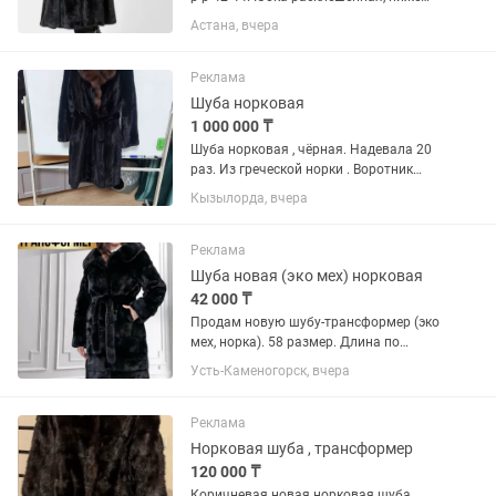
колен, с норковым поясом (отдельно
Астана, вчера
покупали за 100$), добротный
капюшон. Отличный подарок на Новый
год или день рождения. Торг...
Реклама
Шуба норковая
1 000 000 ₸
Шуба норковая , чёрная. Надевала 20
раз. Из греческой норки . Воротник
соболь..Состояние как новая. Куплена
Кызылорда, вчера
в 2019 году. Есть карманы
Реклама
Шуба новая (эко мех) норковая
42 000 ₸
Продам новую шубу-трансформер (эко
мех, норка). 58 размер. Длина по
спинке 110 см/90см/70 см
Усть-Каменогорск, вчера
Реклама
Норковая шуба , трансформер
120 000 ₸
Коричневая новая норковая шуба