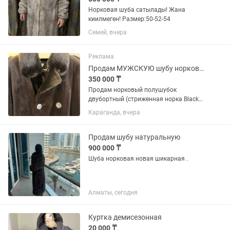
Норковая шуба сатылады! Жана
киилмеген! Размер:50-52-54
Семей, вчера
Реклама
Продам МУЖСКУЮ шубу норковую
350 000 ₸
Продам норковый полушубок
двубортный (стриженная норка Black
Lama), размер 48-50, длина 80 см.
Караганда, вчера
Модель очень стильная, покупали для
себя , не эксплуатировали по причине -
не подошел размер. ТОРГ...
Продам шубу натуральную
900 000 ₸
Шуба норковая новая шикарная .
Алматы, сегодня
Куртка демисезонная
20 000 ₸