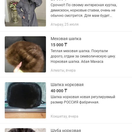
Срочно!! По своему интересная куртка,
демисезон, норковые ставки, очень не
обычно смотрится. Для мам будет
классный подарок, особенно сейчас
Атырау, 25 июля
когда уже сезон.
Меховая шапка
15 000 ₸
Теплая меховая шапка. Покупали
дорого, отдам за символическую цену.
Норковая шапка. Абая Манаса
Алматы, вчера
Шапка норковая
40 000 ₸
Шапка норковая новая регулируемый
размер РОССИЯ фабричная.
Кокшетау, вчера
Шуба норковая