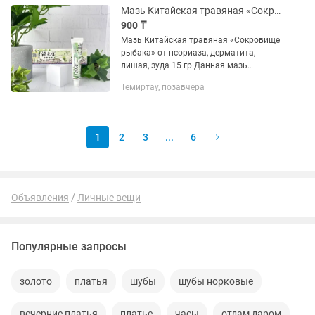
Мазь Китайская травяная «Сокровище рыбака» от псориаза, дерматита, лишая, з
900 ₸
Мазь Китайская травяная «Сокровище
рыбака» от псориаза, дерматита,
лишая, зуда 15 гр Данная мазь
используются при лечении псориаза,
Темиртау, позавчера
опоясывающего лишая, экземы и
дерматитов. Снимает зуд. Бережно...
1
2
3
...
6
Объявления
Личные вещи
Популярные запросы
золото
платья
шубы
шубы норковые
вечерние платья
платье
часы
отдам даром