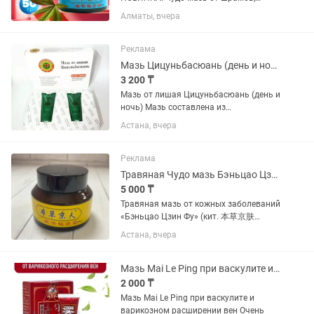
рубцов,растяжек и других дефектов
Алматы, вчера
кожи. • Предотвращает образование
шрама • Разглаживает и убирает
рубцы • После хирургических...
Реклама
Мазь Цицуньбасюань (день и ночь) от лишая, псориаза, экземы и т. Д
3 200 ₸
Мазь от лишая Цицуньбасюань (день и
ночь) Мазь составлена из
компонентов, препятствующих
Астана, вчера
аллергии. По некоторым позициям и
усвояемости она превосходит
пероральные средства, не имеет
Реклама
побочных...
Травяная Чудо мазь Бэньцао Цзин Фу (50 гр)
5 000 ₸
Травяная мазь от кожных заболеваний
«Бэньцао Цзин Фу» (кит. 本草京肤
Bencao Jing Fu) Применяется при
Астана, вчера
дерматите, псориазе, экземе,
опоясывающем лишае, грибках ногтей,
от укусов комаров, прыщей,...
Мазь Mai Le Ping при васкулите и варикозном расширении вен.
2 000 ₸
Мазь Mai Le Ping при васкулите и
варикозном расширении вен Очень