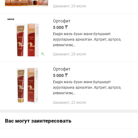
вызванных грибковыми инфекциями и
Шымкент, 29 июля
золотистым стафилококком: псориаз,
дерматит нейродермит, острая и...
Ортофит
5 000 ₸
Емдік мазь буын жане булшыкет
ауруларына арналган. Артрит, артроз,
ревматизм,
остеохондроз,подагра,грыжа
Шымкент, 28 июля
радикулит кезінде колдануга болады.
Тізе, бел, арка, мойын ауырсынуын
женілдетеді. Кабынуды...
Ортофит
5 000 ₸
Емдік мазь буын және бұлшықет
ауруларына арналған. Артрит, артроз,
ревматизм,
остеохондроз,подагра,грыжа
Шымкент, 22 июля
радикулит кезінде қолдануға болады.
Тізе, бел, арқа, мойын ауырсынуын
жеңілдетеді. Қабынуды...
Вас могут заинтересовать