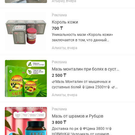
Атырау, вчера
Реклама
Король кожи
700 ₸
Уникальность мази «Король кожи»
заключается в том, что данный
препарат, который на 100 % состоит из
Алматы, вчера
растительных компонентов, оказывает
антибактериальное, антигрибковое,
восстанавливающее,...
Реклама
Мазь монталин при болях в суставах растяжениях и вывихах
2 500 ₸
🌿Мазь Монталин от мышечных и
суставных болей 🏮Цена 2500тг🏮 🌿
Мазь производится из натуральных
Алматы, вчера
ингредиентов в Индонезии. 🌿
Монталин крайне эффективен при
следующих заболеваниях: артрит,
Реклама
полиартрит,...
Мазь от шрамов и Рубцов
3 800 ₸
Доставка по рк 🏮💸Цена 3800 тг🏮
НОВИНКА! Чудо-мазь от шрамов,