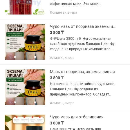
эффективная мазь. Эта мазь
применяется при кровообращения в
Кокшетау, вчера
ногах, при варикозе и заболевании
сосудов, при прочих болезнях нижних...
Чудо мазь от псориаза экземы и лишая
3 800 ₸
🏮💸Цена 3800 тг🏮 Негормональная
китайская чудо-мазь Бэньцао Цзин Фу
создана из природных компонентов.
Обладает местным
Алматы, вчера
противовоспалительным действием, а
также является природным
антисептическим и...
Мазь от псориаза, экземы, лишая
3 800 ₸
Негормональная китайская чудо-мазь
Бэньцао Цзин Фу создана из
природных компонентов. Обладает
местным противовоспалительным
Алматы, вчера
действием, а также является
природным антисептическим и
антибактериальным...
Чудо мазь для отбеливания
3 800 ₸
Цена 3800 тг 🔥 Чудо мазь для