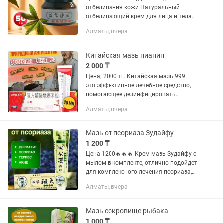
отбеливания кожи Натуральный
отбеливающий крем для лица и тела
из Китая идеальное средство для
Алматы, вчера
борьбы с пигментными пятнами и
выравнивания тона кожи. Он подходит
для...
Китайская мазь пианин
2 000 ₸
Цена; 2000 тг. Китайская мазь 999 –
это эффективное лечебное средство,
помогающее дезинфицировать
кожаная покров и предупредить
Алматы, вчера
развитие воспаления. Она назначается
для лечения различных заболеваний...
Мазь от псориаза Зудайфу
1 200 ₸
Цена 1200🔥🔥🔥 Крем-мазь Зудайфу с
мылом в комплекте, отлично подойдет
для комплексного лечения псориаза,
экземы, дерматита, витилиго,
Алматы, вчера
грибковых и инфекционных
заболеваний кожных покровов.
Средство...
Мазь сокровище рыбака
1 000 ₸