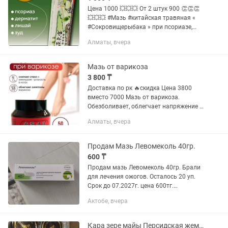
Цена 1000 💥💥💥 От 2 штук 900 👏👏👏
💥💥💥 #Мазь #китайская травяная «
#Сокровищерыбака » при псориазе,
дерматите, лишае, зуде - восточный
Алматы, вчера
секрет для здоровья и красоты кожи.
В переводе с Китайского «ЮЙ...
Мазь от варикоза
3 800 ₸
Доставка по рк 🔥скидка Цена 3800
вместо 7000 Мазь от варикоза.
Обезболивает, облегчает напряжение в
ногах (синдром «тяжелых ног»),
Алматы, вчера
неприятные ощущения «горения».
Благодаря особому тонизирующему
и...
Продам Мазь Левомеколь 40гр.
600 ₸
Продам мазь Левомеколь 40гр. Брали
для лечения ожогов. Осталось 20 уп.
Срок до 07.2027г. цена 600тг.
Обращаться по тел
Актобе, вчера
Қара зере майы Персидская жемчужина