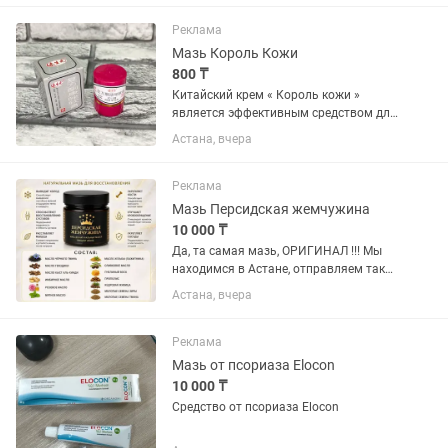
фито аптека Китай онлайн доставка
Реклама
Мазь Король Кожи
800 ₸
Китайский крем « Король кожи »
является эффективным средством для
лечения дерматологических
Астана, вчера
заболеваний таких как:псориаз,
экзема, кожные и ногтевые микозы,
возбудителями которых являются
Реклама
дерматофиты...
Мазь Персидская жемчужина
10 000 ₸
Да, та самая мазь, ОРИГИНАЛ !!! Мы
находимся в Астане, отправляем так
же почтой по Казахстану!!! Мазь
Астана, вчера
Персидская жемчужина для: Если вас
мучают боли в суставах, мышцах,
спине - очень хорошо...
Реклама
Мазь от псориаза Elocon
10 000 ₸
Средство от псориаза Elocon