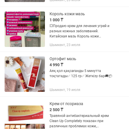
Шымкент, 26 июля
Король кожи мазь
1 000 ₸
💥Продаю крем для лечения угрей и
разных кожных заболеваний.
Китайская мазь Король кожи
эффективно в отношении: Псориаза
Шымкент, 23 июля
разной степени тяжести Экземы
различной этиологии Кожных и
ногтевых грибковых...
Ортофит мазь
4 990 ₸
Аяқ қол қақсағанды 5 минутта
тоқтатады✅ 125 гр✅ Жеткізу бар🚚📦
Шымкент, 19 июля
Крем от псориаза
2 500 ₸
Травяной антибактериальный крем
Clean Up Completely показан при
различных проблемах кожи,