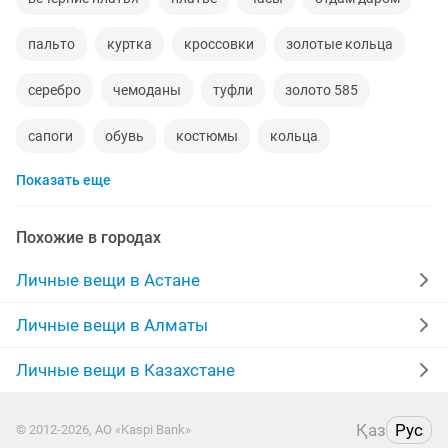
пальто
куртка
кроссовки
золотые кольца
серебро
чемоданы
туфли
золото 585
сапоги
обувь
костюмы
кольца
Показать еще
норковые шубы новые
зимние куртки
норковые шапки
пуховики
даром
рюкзаки
Похожие в городах
дубленки
инвалидные коляски
кожаные куртки
Личные вещи в Астане
джинсы
золотые цепочки
свадебное платье
Личные вещи в Алматы
серьги золотые
сумка
Личные вещи в Казахстане
Қаз
Рус
© 2012-2026, АО «Kaspi Bank»