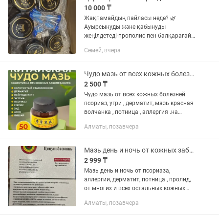
10 000 ₸
Жақпамайдың пайласы неде? 🌿
Ауырсынуды және қабынуды
жеңілдетеді-прополис пен балқарағай
чайыры қабыну процестерін азайтады
Семей, вчера
және ыңғайсыздықты жояды. 🌿
Буындар мен тамырларды нығайтады
– қара зире...
Чудо мазь от всех кожных болезней
2 500 ₸
Чудо мазь от всех кожных болезней
псориаз, угри , дерматит, мазь красная
волчанка , потница , аллергия .на
рынке 25 лет фито Аптека оптом 2500.
Алматы, позавчера
В розницу 3500
Мазь день и ночь от кожных заболеваний оптом и в розницу
2 999 ₸
Мазь день и ночь от псориаза,
аллергии, дерматит, потница , пролид,
от многих и всех остальных кожных
болезней отличный мазь в коробке 2
Алматы, позавчера
тюбика дневной и ночной. , на рынке
27 лет аптека Китай онлайн