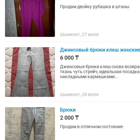
Продам двойку рубашка и штаны
Шымкент, 27 июля
Джинсовый брюки клеш женски
6 000 ₸
Джинсовые брюки клеш снова возвращ
ткань чуть стрейч, идеальная посадка
накладными кармашками...
Шымкент, 26 июля
Брюки
2 000 ₸
Продам в отличном состояние