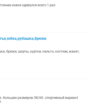
стояние новое одевался всего 1 раз
атье,юбка,рубашка,брюки
ка, брюки, шорты, куртки, пальто, костюм, жакет,
е. больших размеров.58/60..спортивный вариант
т.