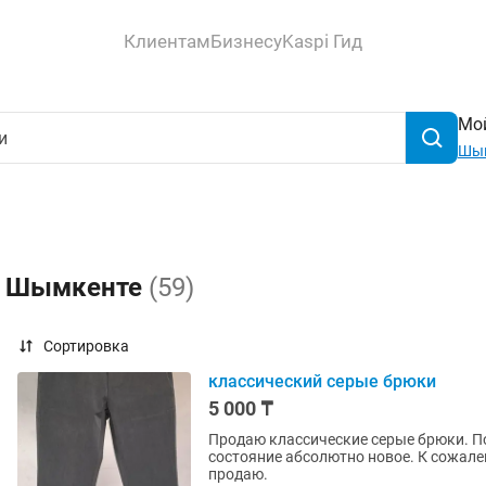
Клиентам
Бизнесу
Kaspi Гид
Мой
Шы
 в Шымкенте
(59)
Сортировка
классический серые брюки
5 000 ₸
Продаю классические серые брюки. По
состояние абсолютно новое. К сожален
продаю.